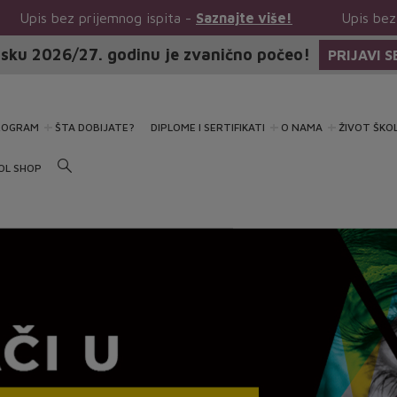
mnog ispita -
Saznajte više!
Upis bez prijemnog ispita
sku 2026/27. godinu je zvanično počeo!
PRIJAVI S
ROGRAM
ŠTA DOBIJATE?
DIPLOME I SERTIFIKATI
O NAMA
ŽIVOT ŠKO
OL SHOP