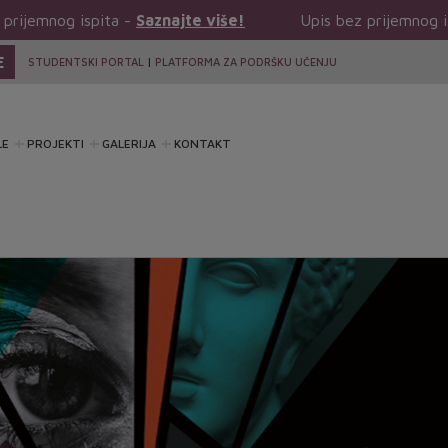
 -
Saznajte više!
Upis bez prijemnog ispita -
Saznajte 
E
STUDENTSKI PORTAL
|
PLATFORMA ZA PODRŠKU UČENJU
LE
PROJEKTI
GALERIJA
KONTAKT