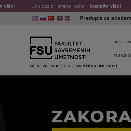
is bez prijemnog ispita -
Saznajte više!
Upis bez prije
Predupis za akadem
UPIS
P
FSU SCHO
KREATIVNE INDUSTRIJE I SAVREMENA UMETNOST