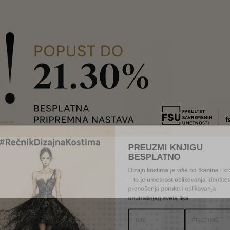
PREUZMI KNJIGU
BESPLATNO
Dizajn kostima je više od tkanin
– to je umetnost oblikovanja id
prenošenja poruke i oslikavanj
unutrašnjeg sveta lika