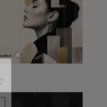
e i kroja
entiteta,
a