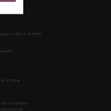
legram | +381 65 2015880
 Beograd
1 62 9273936
:
| +381 62 1473480
1809000001-80