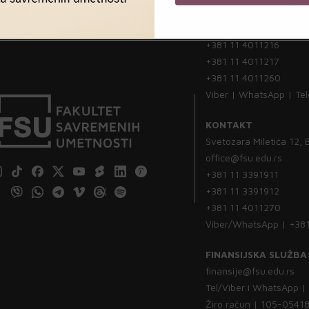
Savetnik za upis:
upis@fsu.edu.rs
+381 11 4011216
+381 11 4011217
+381 11 4011260
Viber | WhatsApp | Te
KONTAKT
Svetozara Miletića 12,
office@fsu.edu.rs
+381 11 3391911
+381 11 3391912
+381 11 4011270
Viber/WhatsApp | +38
FINANSIJSKA SLUŽBA
finansije@fsu.edu.rs
Tel/Viber i WhatsApp 
Žiro račun | 105-054