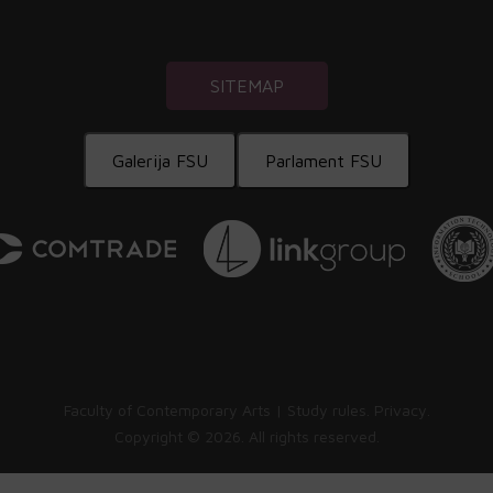
SITEMAP
Galerija FSU
Parlament FSU
Faculty of Contemporary Arts |
Study rules
.
Privacy
.
Copyright ©
2026. All rights reserved.