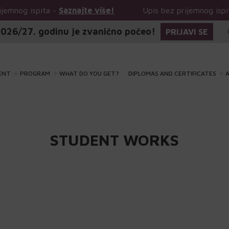
spita -
Saznajte više!
Upis bez prijemnog ispita -
Sazn
026/27. godinu je zvanično počeo!
PRIJAVI SE
ENT
PROGRAM
WHAT DO YOU GET?
DIPLOMAS AND CERTIFICATES
A
STUDENT WORKS