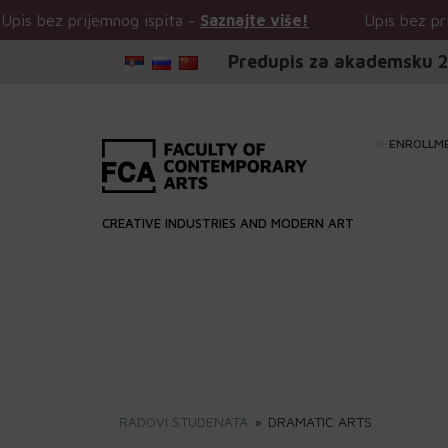
 prijemnog ispita -
Saznajte više!
Upis bez prijemnog i
Predupis za akademsku 2
ENROLLM
CREATIVE INDUSTRIES AND MODERN ART
RADOVI STUDENATA
»
DRAMATIC ARTS