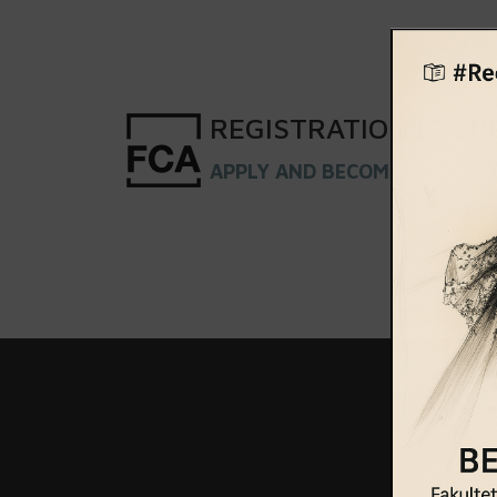
REGISTRATION
IS
OP
APPLY AND BECOME PART OF 