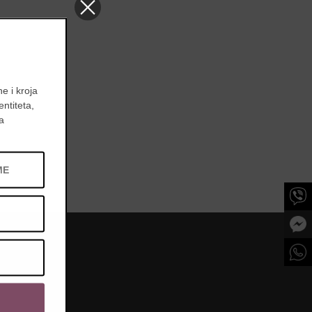
e i kroja
entiteta,
a
d