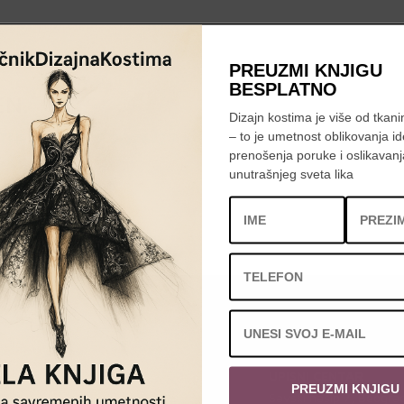
PREUZMI KNJIGU
BESPLATNO
EN
.
Dizajn kostima je više od tkanin
– to je umetnost oblikovanja id
THE CLASS OF 2026/27 »
prenošenja poruke i oslikavanj
unutrašnjeg sveta lika
UPISNI CENTAR
PREUZMI KNJIGU
Savski nasip 7, Beogra