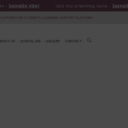
ajte više!
Upis bez prijemnog ispita -
Saznajte više!
PLATFORM FOR STUDENTS
|
LEARNING SUPPORT PLATFORM
BOUT US
SCHOOL LIFE
GALLERY
CONTACT