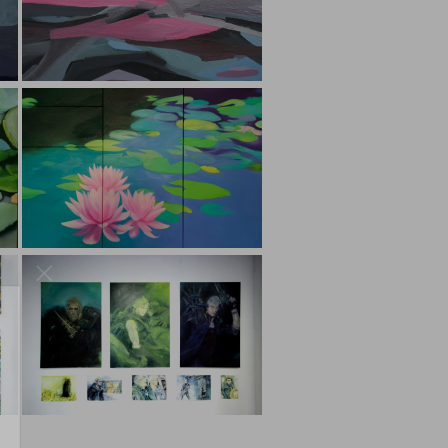
e i kroja
entiteta,
a