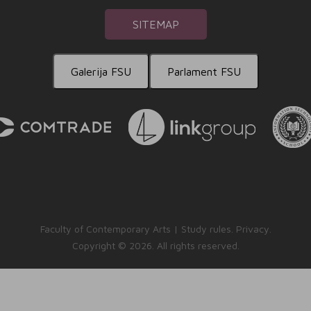
SITEMAP
Galerija FSU
Parlament FSU
Faculty of Contemporary Arts |
Study rules
.
Privacy
.
Copyright ©
2026. All rights reserved.