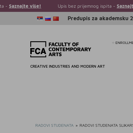
iše!
Upis bez prijemnog ispita -
Saznajte više!
Predupis za akademsku 2
ENROLLM
CREATIVE INDUSTRIES AND MODERN ART
RADOVI STUDENATA
»
RADOVI STUDENATA SLIKAR