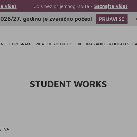
Upis bez prijemnog ispita -
Saznajte više!
Upis bez pr
026/27. godinu je zvanično počeo!
PRIJAVI SE
ENT
PROGRAM
WHAT DO YOU GET?
DIPLOMAS AND CERTIFICATES
A
STUDENT WORKS
STVA