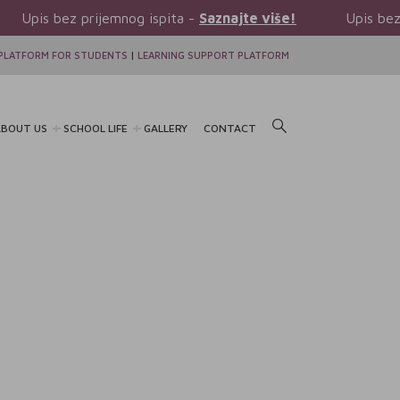
ijemnog ispita -
Saznajte više!
Upis bez prijemnog isp
PLATFORM FOR STUDENTS
|
LEARNING SUPPORT PLATFORM
BOUT US
SCHOOL LIFE
GALLERY
CONTACT