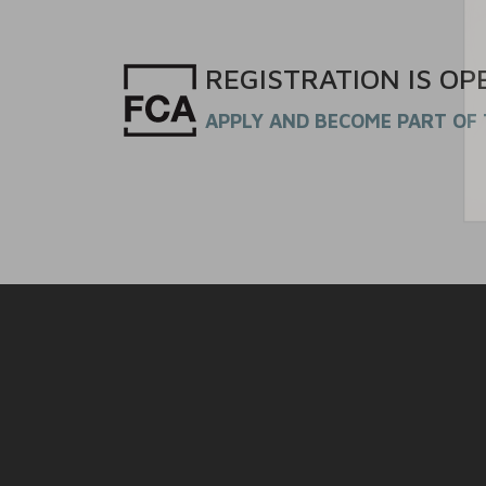
REGISTRATION
IS
OP
APPLY AND BECOME PART OF 