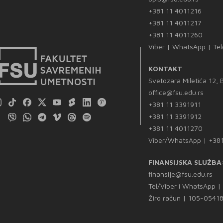
+381 11 4011216
+381 11 4011217
+381 11 4011260
Viber | WhatsApp | Te
KONTAKT
Svetozara Miletića 12,
office@fsu.edu.rs
+381 11 3391911
+381 11 3391912
+381 11 4011270
Viber/WhatsApp | +38
FINANSIJSKA SLUŽBA
finansije@fsu.edu.rs
Tel/Viber i WhatsApp 
Žiro račun | 105-054