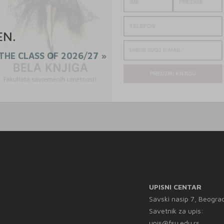
EN
.
THE CLASS OF 2026/27 »
PREUZMI KNJIGU
UPISNI CENTAR
Savski nasip 7, Beogra
Savetnik za upis:
upis@fsu.edu.rs