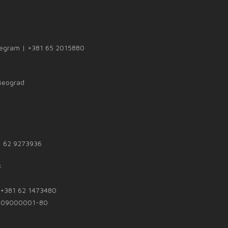
legram | +381 65 2015880
 Beograd
1 62 9273936
:
| +381 62 1473480
1809000001-80