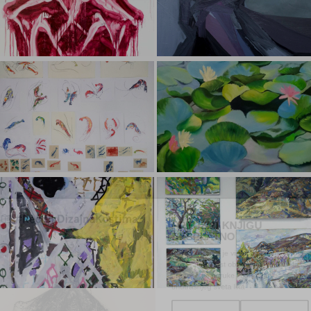
PREUZMI KNJIGU
BESPLATNO
Dizajn kostima je više od tkanin
– to je umetnost oblikovanja id
prenošenja poruke i oslikavanj
unutrašnjeg sveta lika