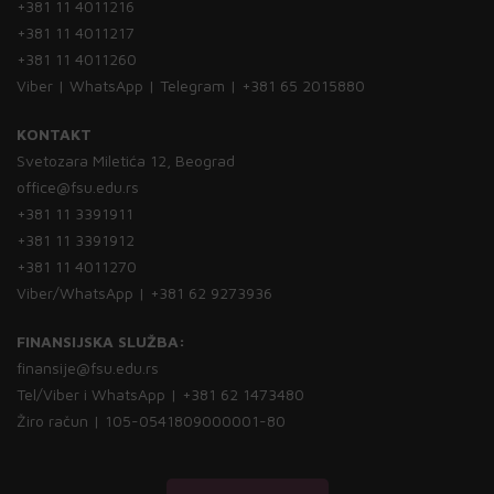
+381 11 4011216
+381 11 4011217
+381 11 4011260
Viber | WhatsApp | Telegram | +381 65 2015880
KONTAKT
Svetozara Miletića 12, Beograd
office@fsu.edu.rs
+381 11 3391911
+381 11 3391912
+381 11 4011270
Viber/WhatsApp | +381 62 9273936
FINANSIJSKA SLUŽBA:
finansije@fsu.edu.rs
Tel/Viber i WhatsApp | +381 62 1473480
Žiro račun | 105-0541809000001-80