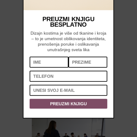
PREUZMI KNJIGU
BESPLATNO
Dizajn kostima je više od tkanine i kroja
– to je umetnost oblikovanja identiteta,
prenošenja poruke i oslikavanja
unutrašnjeg sveta lika
PREUZMI KNJIGU