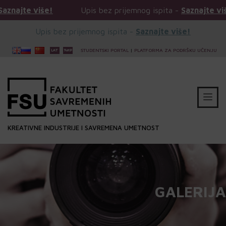
Upis bez prijemnog ispita -
Saznajte više!
Upis bez p
Upis bez prijemnog ispita -
Saznajte više!
STUDENTSKI PORTAL
|
PLATFORMA ZA PODRŠKU UČENJU
KREATIVNE INDUSTRIJE I SAVREMENA UMETNOST
GALERIJA