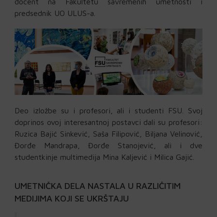
docent na Fakultetu savremenih umetnosti i
predsednik UO ULUS-a.
Deo izložbe su i profesori, ali i studenti FSU. Svoj
doprinos ovoj interesantnoj postavci dali su profesori:
Ruzica Bajić Sinkević, Saša Filipović, Biljana Velinović,
Đorđe Mandrapa, Đorđe Stanojević, ali i dve
studentkinje multimedija Mina Kaljević i Milica Gajić.
UMETNIČKA DELA NASTALA U RAZLIČITIM
MEDIJIMA KOJI SE UKRŠTAJU