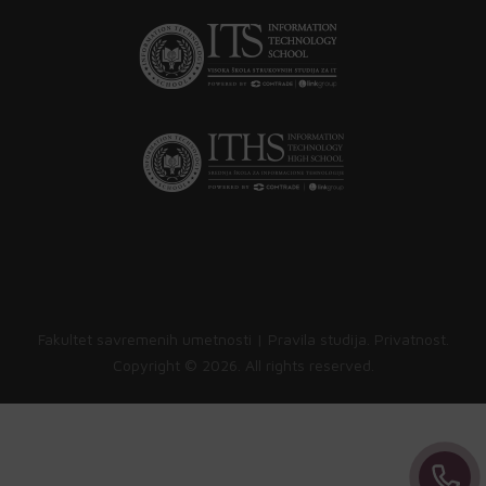
Fakultet savremenih umetnosti |
Pravila studija
.
Privatnost
.
Copyright ©
2026. All rights reserved.