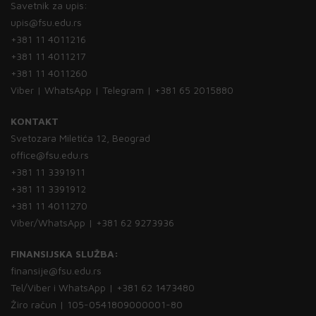
Savetnik za upis:
upis@fsu.edu.rs
+381 11 4011216
+381 11 4011217
+381 11 4011260
Viber | WhatsApp | Telegram | +381 65 2015880
KONTAKT
Svetozara Miletića 12, Beograd
office@fsu.edu.rs
+381 11 3391911
+381 11 3391912
+381 11 4011270
Viber/WhatsApp | +381 62 9273936
FINANSIJSKA SLUŽBA:
finansije@fsu.edu.rs
Tel/Viber i WhatsApp | +381 62 1473480
Žiro račun | 105-0541809000001-80