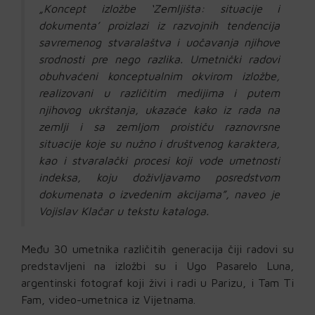
„Koncept izložbe ‘Zemljišta: situacije i
dokumenta’ proizlazi iz razvojnih tendencija
savremenog stvaralaštva i uočavanja njihove
srodnosti pre nego razlika. Umetnički radovi
obuhvaćeni konceptualnim okvirom izložbe,
realizovani u različitim medijima i putem
njihovog ukrštanja, ukazaće kako iz rada na
zemlji i sa zemljom proističu raznovrsne
situacije koje su nužno i društvenog karaktera,
kao i stvaralački procesi koji vode umetnosti
indeksa, koju doživljavamo posredstvom
dokumenata o izvedenim akcijama”, naveo je
Vojislav Klačar u tekstu kataloga.
Među 30 umetnika različitih generacija čiji radovi su
predstavljeni na izložbi su i Ugo Pasarelo Luna,
argentinski fotograf koji živi i radi u Parizu, i Tam Ti
Fam, video-umetnica iz Vijetnama.