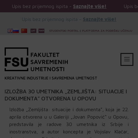
ez prijemnog ispita -
Saznajte više!
Upis bez prijemno
Upis bez prijemnog ispita -
Saznajte više!
STUDENTSKI PORTAL
|
PLATFORMA ZA PODRŠKU UČENJU
KREATIVNE INDUSTRIJE I SAVREMENA UMETNOST
IZLOŽBA 30 UMETNIKA „ZEMLJIŠTA: SITUACIJE I
DOKUMENTA” OTVORENA U OPOVU
Izložba „Zemljišta: situacije i dokumenta”, koja je 22.
aprila otvorena u u Galeriji „Jovan Popović“ u Opovu,
predstavila je radove 30 umetnika iz Srbije i
inostranstva, a autor koncepta je Vojislav Klačar,