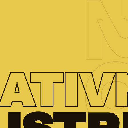
20
ATIV