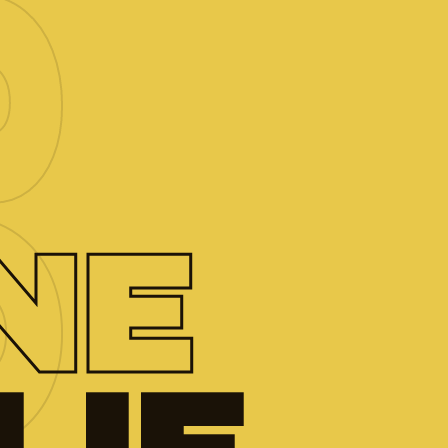
26
NE