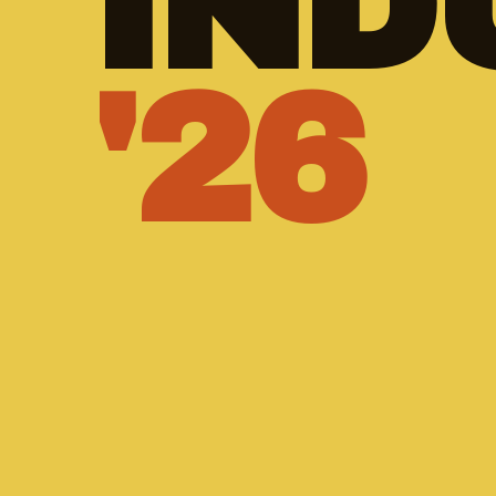
IND
'26