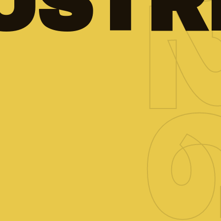
U­STR