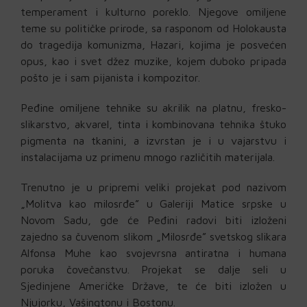
temperament i kulturno poreklo. Njegove omiljene
teme su političke prirode, sa rasponom od Holokausta
do tragedija komunizma, Hazari, kojima je posvećen
opus, kao i svet džez muzike, kojem duboko pripada
pošto je i sam pijanista i kompozitor.
Peđine omiljene tehnike su akrilik na platnu, fresko-
slikarstvo, akvarel, tinta i kombinovana tehnika štuko
pigmenta na tkanini, a izvrstan je i u vajarstvu i
instalacijama uz primenu mnogo različitih materijala.
Trenutno je u pripremi veliki projekat pod nazivom
„Molitva kao milosrđe” u Galeriji Matice srpske u
Novom Sadu, gde će Peđini radovi biti izloženi
zajedno sa čuvenom slikom „Milosrđe” svetskog slikara
Alfonsa Muhe kao svojevrsna antiratna i humana
poruka čovečanstvu. Projekat se dalje seli u
Sjedinjene Američke Države, te će biti izložen u
Njujorku, Vašingtonu i Bostonu.