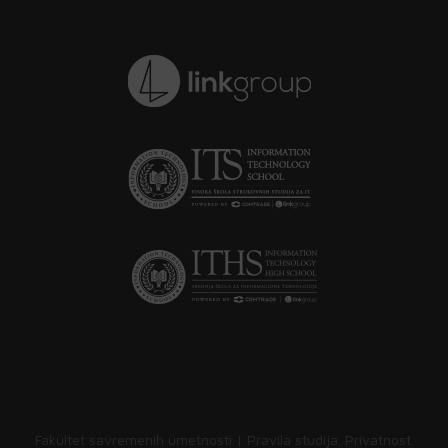
Fakultet savremenih umetnosti |
Pravila studija
.
Privatnost
.