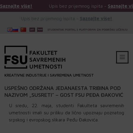
Upis bez prijemnog ispita -
Saznajte više!
Upis be
Upis bez prijemnog ispita -
Saznajte više!
STUDENTSKI PORTAL
|
PLATFORMA ZA PODRŠKU UČENJU
KREATIVNE INDUSTRIJE I SAVREMENA UMETNOST
USPEŠNO ODRŽANA JEDANAESTA TRIBINA POD
NAZIVOM „SUSRETI” – GOST FSU PEĐA ĐAKOVIĆ
U sredu, 22. maja, studenti Fakulteta savremenih
umetnosti imali su priliku da lično upoznaju poznatog
srpskog i evropskog slikara Peđu Đakovića.