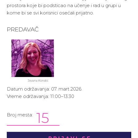
prostora koje bi podsticao na učenje i rad u grupi u
kome bi se svi korisnici osećali prijatno.
PREDAVAČ
Jovana Kondić
Datum održavanja: 07. mart 2026.
Vreme održavanja: 11:00–13:30
15
Broj mesta: