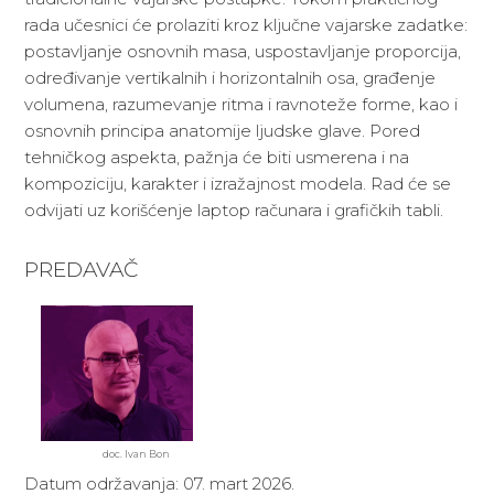
rada učesnici će prolaziti kroz ključne vajarske zadatke:
postavljanje osnovnih masa, uspostavljanje proporcija,
određivanje vertikalnih i horizontalnih osa, građenje
volumena, razumevanje ritma i ravnoteže forme, kao i
osnovnih principa anatomije ljudske glave. Pored
tehničkog aspekta, pažnja će biti usmerena i na
kompoziciju, karakter i izražajnost modela. Rad će se
odvijati uz korišćenje laptop računara i grafičkih tabli.
PREDAVAČ
doc. Ivan Bon
Datum održavanja: 07. mart 2026.