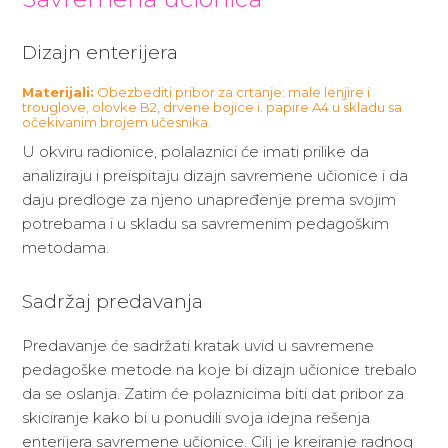
Dizajn enterijera
Materijali:
Obezbediti pribor za crtanje: male lenjire i
trouglove, olovke B2, drvene bojice i. papire A4 u skladu sa
očekivanim brojem učesnika.
U okviru radionice, polalaznici će imati prilike da
analiziraju i preispitaju dizajn savremene učionice i da
daju predloge za njeno unapređenje prema svojim
potrebama i u skladu sa savremenim pedagoškim
metodama.
Sadržaj predavanja
Predavanje će sadržati kratak uvid u savremene
pedagoške metode na koje bi dizajn učionice trebalo
da se oslanja. Zatim će polaznicima biti dat pribor za
skiciranje kako bi u ponudili svoja idejna rešenja
enterijera savremene učionice. Cilj je kreiranje radnog