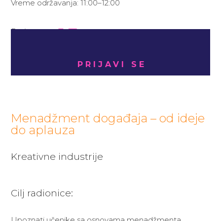
Vreme održavanja: 11:00–12:00
15
Broj mesta:
PRIJAVI SE
Menadžment događaja – od ideje
do aplauza
Kreativne industrije
Cilj radionice:
Upoznati učenike sa osnovama menadžmenta