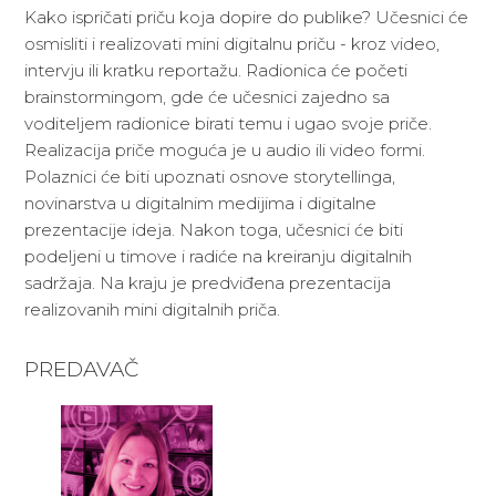
Kako ispričati priču koja dopire do publike? Učesnici će
osmisliti i realizovati mini digitalnu priču - kroz video,
intervju ili kratku reportažu. Radionica će početi
brainstormingom, gde će učesnici zajedno sa
voditeljem radionice birati temu i ugao svoje priče.
Realizacija priče moguća je u audio ili video formi.
Polaznici će biti upoznati osnove storytellinga,
novinarstva u digitalnim medijima i digitalne
prezentacije ideja. Nakon toga, učesnici će biti
podeljeni u timove i radiće na kreiranju digitalnih
sadržaja. Na kraju je predviđena prezentacija
realizovanih mini digitalnih priča.
PREDAVAČ