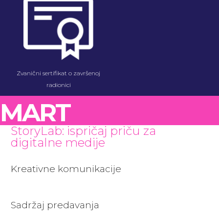
Zvanični sertifikat o završenoj
radionici
MART
StoryLab: ispričaj priču za
digitalne medije
Kreativne komunikacije
Sadržaj predavanja