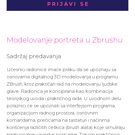
PRIJAVI SE
Modelovanje portreta u Zbrushu
Sadržaj predavanja
Učesnici radionice imaće priliku da se upoznaju sa
osnovama digitalnog 3D modelovanja u programu
ZBrush, kroz praktičan rad na modelovanju ljudske
glave. Radionica je koncipirana kao kombinacija
teorijskog uvoda i praktičnog rada. U uvodnom delu
polaznici će se upoznati sa interfejsom programa,
organizacijom radnog prostora, osnovnim
komandama, prečicama na tastaturi i načinima
korišćenja različitih četkica (brush alata) koje simuliraju
tradicionalne vajarske postupke. Tokom praktičnog