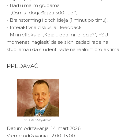
- Rad u malim grupama
– „Osmisli događaj za 500 ljudi“;
- Brainstorming i pitch ideja (1 minut po timu);
- Interaktivna diskusija i feedback;
- Mini refleksija: „Koja uloga mi je legla?“; FSU
momenat: naglasiti da se slični zadaci rade na
studijama i da studenti rade na realnim projektima.
PREDAVAČ
dr Dušan Stojaković
Datum održavanja: 14. mart 2026.
Vreme održavanja: 12:00–13:00