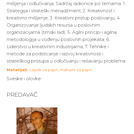
mišljenja i odlučivanja; Sadržaj radionice po temama: 1.
Strategija i strateški menadžment; 2. Kreativnost i
kreativno mišljenje; 3. Kreativni pristup poslovanju; 4.
Organizovanje ljudskih resursa u poslovnim
organizacijama (timski rad); 5. Agilni principi i agilna
metodologija u vođenju poslovnih projekata; 6.
Liderstvo u kreativnim industrijama; 7. Tehnike i
metode za podsticanje i razvoj kreativnosti i
strateškog pristupa u odlučivanju i rešavanju problema.
Materijali:
Lepak za papir, makaze za papir
Sveske i olovke
PREDAVAČ