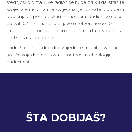
srednjoškolcima! Ove radionice nude priliku da istražite
svoje talente, proširite svoje znanje i uživate u procesu
stvaranja uz pomoć iskusnih mentora. Radionice će se
održati 07. i 14. marta, a prijave su otvorene do 07.
marta, do ponoći, za radionice u 14. marta otvorene su
do 13. marta, do ponoći.
Pridružite se i budite deo zajednice mladih stvaralaca
koji će zajedno oblikovati umetnost i tehnologiju
budućnosti!
ŠTA DOBIJAŠ?