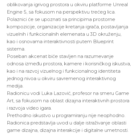
oblikovanja igrivog prostora u okviru platforme Unreal
Engine 5, sa fokusom na perspektivu trećeg lica.
Polaznici će se upoznati sa principima prostorne
kompozicije, organizacije kretanja igrača, postavljanja
vizuelnih i funkcionalnih elemenata u 3D okruženju,
kao i osnovama interaktivnosti putem Blueprint
sistema.
Poseban akcenat biće stavljen na razumevanje
odnosa između prostora, kamere i korisničkog iskustva,
kao i na razvoj vizuelnog i funkcionalnog identiteta
jednog nivoa u okviru savremenog interaktivnog
medija.
Radionicu vodi Luka Lazović, profesor na smeru Game
Art, sa fokusom na oblast dizajna interaktivnih prostora
i razvoja video igara.
Prethodno iskustvo u programiranju nije neophodno.
Radionica predstavlja uvod u dalje istraživanje oblasti
game dizajna, dizajna interakcije i digitalne umetnosti.