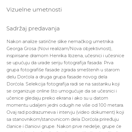
Vizuelne umetnosti
Sadržaj predavanja
Nakon analize satirične slike nemačkog umetnika
Georga Grosa (Novi realizam/Nova objektivnost),
inspirisane dramom Henrika Ibzena, učesnici i učesnice
se upućuju da urade seriju fotografija fasada: Prva
grupa fotografiše fasade zgrada smeštenih u starom
delu Dorćola a druga grupa fasade novog dela
Dorćola. Selekcija fotografija radi se na sastanku koji
se organizuje online što umogućuje da se učesnici i
učenice gledaju preko ekrana i ako su u datom
momentu udaljeni jedni odugih ne više od 100 metara.
Ovaj rad podrazumeva i intervju (video dokument) koji
sa stanovnikom/stanovnicom dela Dorćola priređuju
članice i članiovi grupe. Nakon prve nedelje, grupe će