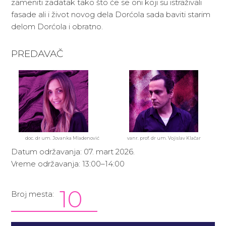
zameniti zadatak tako što će se oni koji su istraživali
fasade ali i život novog dela Dorćola sada baviti starim
delom Dorćola i obratno.
PREDAVAČ
doc. dr um. Jovanka Mladenović
vanr. prof. dr um. Vojislav Klačar
Datum održavanja: 07. mart 2026.
Vreme održavanja: 13:00–14:00
10
Broj mesta: