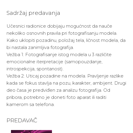
Sadržaj predavanja
Učesnici radionice dobijaju mogućnost da nauče
nekoliko osnovnih pravila pri fotografisanju modela.
Kako uklopiti pozadinu, položaj tela, ličnost modela, da
bi nastala zanimljiva fotografija.
Vežba 1: Fotografisanje istog modela u 3 različite
emocionalne iterpretacije (samopouzdanje,
introspekcija, spontanost).
Vežba 2: Uticaj pozadine na modela. Pravljenje razlike
kada se fokus stavlja na pozu, karakter, ambijent. Drugi
deo časa je predviđen za analizu fotografija. Od
pribora, potrebno je doneti foto aparat ili raditi
kamerom sa telefona.
PREDAVAČ