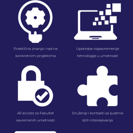
Praktična znanja i rad na
Upotreba najsavremenije
konkretnim projektima
tehnologije u umetnosti
All access
za Fakultet
Druženje i kontakti sa ljudima
savremenih umetnosti
istih interesovanja