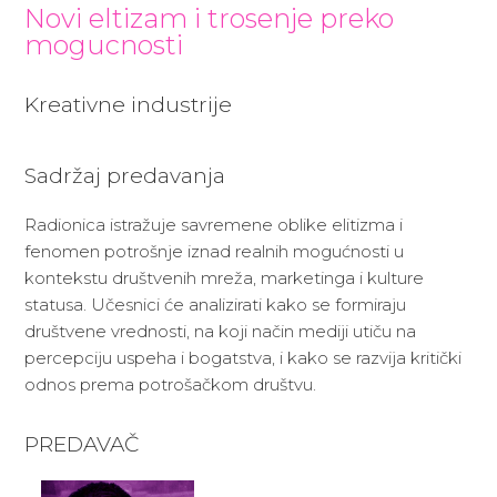
Novi eltizam i trosenje preko
mogucnosti
Kreativne industrije
Sadržaj predavanja
Radionica istražuje savremene oblike elitizma i
fenomen potrošnje iznad realnih mogućnosti u
kontekstu društvenih mreža, marketinga i kulture
statusa. Učesnici će analizirati kako se formiraju
društvene vrednosti, na koji način mediji utiču na
percepciju uspeha i bogatstva, i kako se razvija kritički
odnos prema potrošačkom društvu.
PREDAVAČ