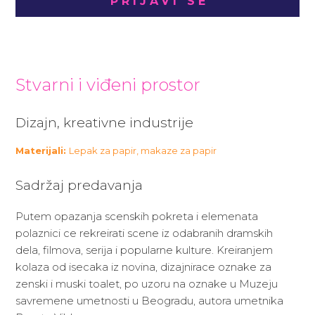
PRIJAVI SE
Stvarni i viđeni prostor
Dizajn, kreativne industrije
Materijali:
Lepak za papir, makaze za papir
Sadržaj predavanja
Putem opazanja scenskih pokreta i elemenata
polaznici ce rekreirati scene iz odabranih dramskih
dela, filmova, serija i popularne kulture. Kreiranjem
kolaza od isecaka iz novina, dizajnirace oznake za
zenski i muski toalet, po uzoru na oznake u Muzeju
savremene umetnosti u Beogradu, autora umetnika