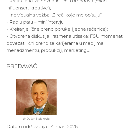
- Kratka analiza poznatih ličnih brendova (mladi,
influenseri, kreativci);
- Individualna vežba: „3 reči koje me opisuju“;
- Rad u paru – mini intervju;
- Kreiranje lične brend poruke (jedna rečenica);
- Otvorena diskusija i razmena utisaka; FSU momenat:
povezati lični brend sa karijerama u medijima,
menadžmentu, produkciji, marketingu.
PREDAVAČ
dr Dušan Stojaković
Datum održavanja: 14. mart 2026.