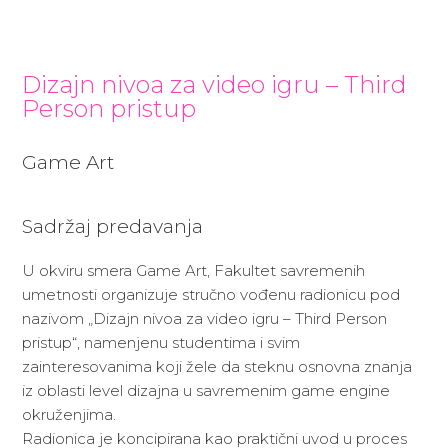
Dizajn nivoa za video igru – Third
Person pristup
Game Art
Sadržaj predavanja
U okviru smera Game Art, Fakultet savremenih
umetnosti organizuje stručno vođenu radionicu pod
nazivom „Dizajn nivoa za video igru – Third Person
pristup“, namenjenu studentima i svim
zainteresovanima koji žele da steknu osnovna znanja
iz oblasti level dizajna u savremenim game engine
okruženjima.
Radionica je koncipirana kao praktični uvod u proces