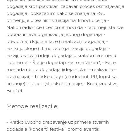
događaja kroz praktičan, zabavan proces osmišljavanja
događaja i pokazati im kako se znanje sa FSU
primenjuje u realnim situacijama. Ishodi učenja -
Nakon radionice učenici će moći da: - razumeju šta sve
podrazumeva organizacija jednog događaja; -
prepoznaju ključne faze u realizaciji događaja; -
razlikuju uloge u timu za organizaciju događaja; -
razviju osnovnu ideju događaja u kratkom vremenu.
Podteme: - Šta je događaj i zašto je važan?; - Faze
menadžmenta događaja (ideja – plan – realizacija –
evaluacija); - Timske uloge (producent, PR, logistika,
finansije); - Rizici i „šta ako“ situacije; - Kreativnost vs.
Budžet.
Metode realizacije:
- Kratko uvodno predavanje uz primere stvarnih
događaja (koncerti, festivali, promo eventi);