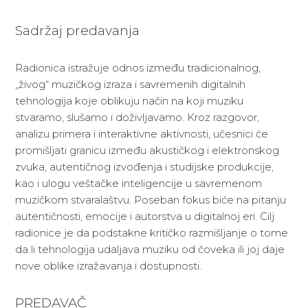
Sadržaj predavanja
Radionica istražuje odnos između tradicionalnog,
„živog“ muzičkog izraza i savremenih digitalnih
tehnologija koje oblikuju način na koji muziku
stvaramo, slušamo i doživljavamo. Kroz razgovor,
analizu primera i interaktivne aktivnosti, učesnici će
promišljati granicu između akustičkog i elektronskog
zvuka, autentičnog izvođenja i studijske produkcije,
kao i ulogu veštačke inteligencije u savremenom
muzičkom stvaralaštvu. Poseban fokus biće na pitanju
autentičnosti, emocije i autorstva u digitalnoj eri. Cilj
radionice je da podstakne kritičko razmišljanje o tome
da li tehnologija udaljava muziku od čoveka ili joj daje
nove oblike izražavanja i dostupnosti.
PREDAVAČ