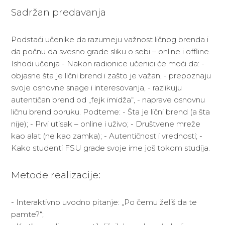
Sadržan predavanja
Podstaći učenike da razumeju važnost ličnog brenda i
da počnu da svesno grade sliku o sebi – online i offline.
Ishodi učenja - Nakon radionice učenici će moći da: -
objasne šta je lični brend i zašto je važan, - prepoznaju
svoje osnovne snage i interesovanja, - razlikuju
autentičan brend od „fejk imidža“, - naprave osnovnu
ličnu brend poruku. Podteme: - Šta je lični brend (a šta
nije); - Prvi utisak – online i uživo; - Društvene mreže
kao alat (ne kao zamka); - Autentičnost i vrednosti; -
Kako studenti FSU grade svoje ime još tokom studija.
Metode realizacije:
- Interaktivno uvodno pitanje: „Po čemu želiš da te
pamte?“;