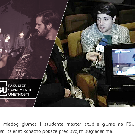
za mladog glumca i studenta master studija glume na FSU
skošni talenat konačno pokaže pred svojim sugrađanima.