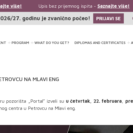
jte više!
Upis bez prijemnog ispita -
Saznajte više!
026/27. godinu je zvanično počeo!
PRIJAVI SE
ENT
PROGRAM
WHAT DO YOU GET?
DIPLOMAS AND CERTIFICATES
A
PETROVCU NA MLAVI ENG
u pozorišta „Portal” izveli su
u četvrtak, 22. februara
,
pr
nog centra u Petrovcu na Mlavi eng.