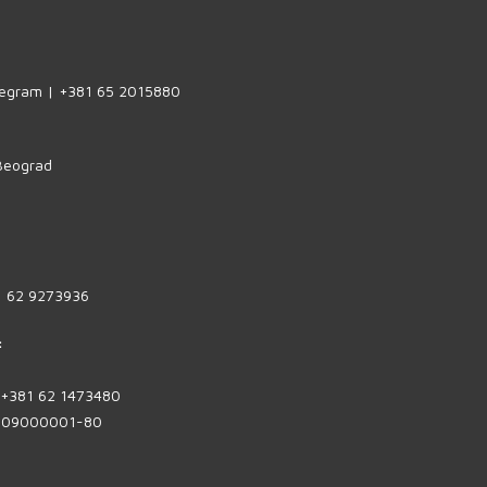
legram | +381 65 2015880
 Beograd
1 62 9273936
:
| +381 62 1473480
1809000001-80