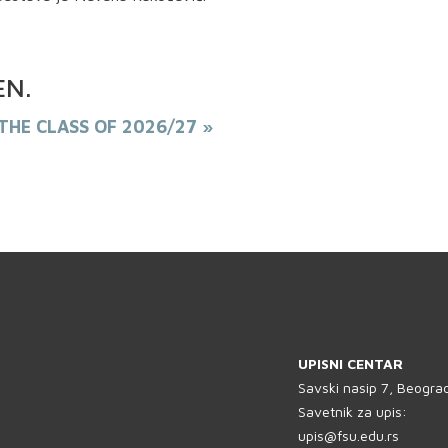
EN
.
THE CLASS OF 2026/27 »
UPISNI CENTAR
Savski nasip 7, Beogra
Savetnik za upis:
upis@fsu.edu.rs