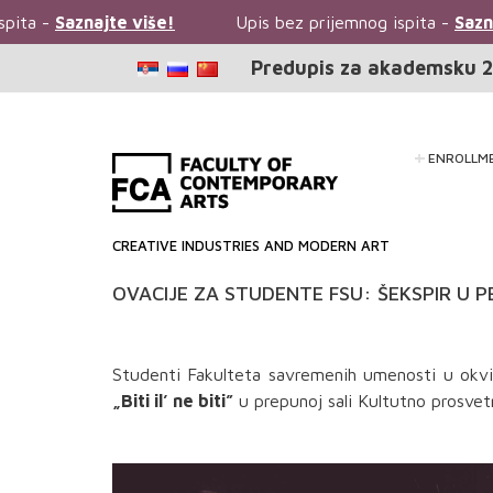
pita -
Saznajte više!
Upis bez prijemnog ispita -
Sazna
Predupis za akademsku 2
ENROLLM
CREATIVE INDUSTRIES AND MODERN ART
OVACIJE ZA STUDENTE FSU: ŠEKSPIR U 
Studenti Fakulteta savremenih umenosti u okvir
„Biti il’ ne biti”
u prepunoj sali Kultutno prosvet