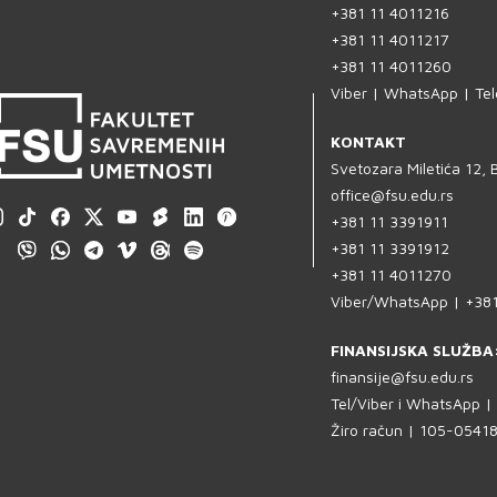
+381 11 4011216
+381 11 4011217
+381 11 4011260
Viber | WhatsApp | Te
KONTAKT
Svetozara Miletića 12,
office@fsu.edu.rs
+381 11 3391911
+381 11 3391912
+381 11 4011270
Viber/WhatsApp | +38
FINANSIJSKA SLUŽBA
finansije@fsu.edu.rs
Tel/Viber i WhatsApp 
Žiro račun | 105-054