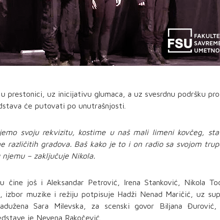
PREUZMI KNJIGU
 prestonici, uz inicijativu glumaca, a uz svesrdnu podršku pro
dstava će putovati po unutrašnjosti.
jemo svoju rekvizitu, kostime u naš mali limeni kovčeg, st
 različitih gradova. Baš kako je to i on radio sa svojom tru
u njemu – zaključuje Nikola.
čine još i Aleksandar Petrović, Irena Stanković, Nikola To
a, izbor muzike i režiju potpisuje Hadži Nenad Maričić, uz sup
adužena Sara Milevska, za scenski govor Biljana Đurović,
predstave je Nevena Rakočević.