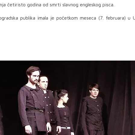
ja četiristo godina od smrti slavnog engleskog pisca.
eogradska publika imala je početkom meseca (7. februara) u
PREUZMI KNJIGU
BESPLATNO
Dizajn kostima je više od tkanin
– to je umetnost oblikovanja id
prenošenja poruke i oslikavanj
unutrašnjeg sveta lika