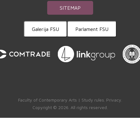
SITEMAP
Galerija FSU
Parlament FSU
Faculty of Contemporary Arts |
Study rules
.
Privacy
.
Copyright ©
2026. All rights reserved.