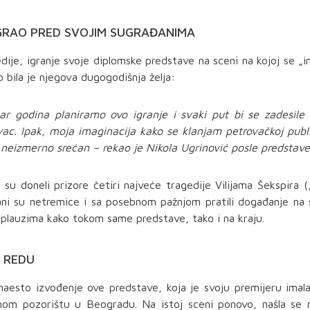
GRAO PRED SVOJIM SUGRAĐANIMA
dije, igranje svoje diplomske predstave na sceni na kojoj se „in
 bila je njegova dugogodišnja želja:
r godina planiramo ovo igranje i svaki put bi se zadesile
vac. Ipak, moja imaginacija kako se klanjam petrovačkoj publi
neizmerno srećan – rekao je Nikola Ugrinović posle predstave
su doneli prizore četiri najveće tragedije Vilijama Šekspira (
ani su netremice i sa posebnom pažnjom pratili događanje na 
 aplauzima kako tokom same predstave, tako i na kraju.
O REDU
naesto izvođenje ove predstave, koja je svoju premijeru imal
dnom pozorištu u Beogradu.
Na istoj sceni ponovo, našla se n