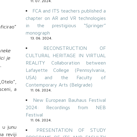
11. 07. 2024.
FCA and ITS teachers published a
chapter on AR and VR technologies
in the prestigious “Springer”
ficirao”
monograph
13. 06. 2024.
RECONSTRUCTION OF
 neke
CULTURAL HERITAGE IN VIRTUAL
ci je
REALITY Collaboration between
.
Lafayette College (Pennsylvania,
USA) and the Faculty of
„Otelo”,
Contemporary Arts (Belgrade)
sceni, a
11. 06. 2024.
New European Bauhaus Festival
2024: Recordings from NEB
Festival
11. 06. 2024.
a u junu
PRESENTATION OF STUDY
a reviji