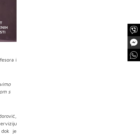
fesora i
avimo
pom s
dorović,
erviziju
 dok je