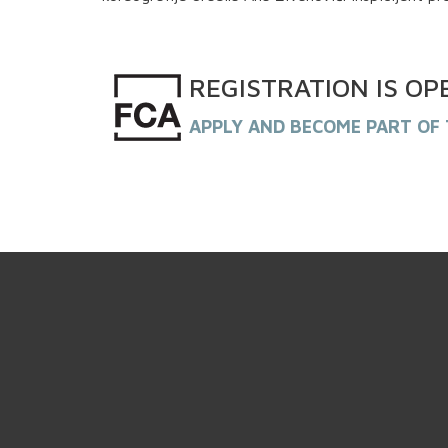
REGISTRATION
IS
OP
APPLY AND BECOME PART OF 