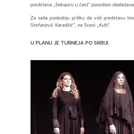
predstava „Šekspiru u čast“ povodom obeležavan
Za sada poslednju priliku da vidi predstavu b
Stefanović Karadžić”, na Sceni „Kult”.
U PLANU JE TURNEJA PO SRBIJI