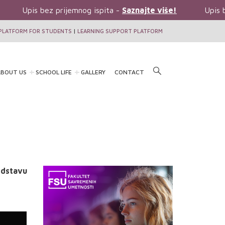
Upis bez prijemnog ispita -
Saznajte više!
Upis b
PLATFORM FOR STUDENTS
|
LEARNING SUPPORT PLATFORM
BOUT US
SCHOOL LIFE
GALLERY
CONTACT
edstavu