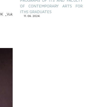
PROGRAMS OF ITS AND FACULTY
OF CONTEMPORARY ARTS FOR
ITHS GRADUATES
 UK „Vuk
11. 06. 2024.
e i kroja
entiteta,
a