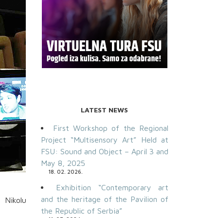
LATEST NEWS
First Workshop of the Regional
Project “Multisensory Art” Held at
FSU: Sound and Object – April 3 and
May 8, 2025
18. 02. 2026.
Exhibition “Contemporary art
and the heritage of the Pavilion of
 Nikolu
the Republic of Serbia”