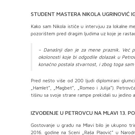
STUDENT MASTERA NIKOLA UGRINOVIĆ I
Kako sam Nikola ističe u intervjuu za lokalne me
pozorištem pred dragim ljudima uz koje je rastao
– Današnji dan je za mene praznik. Već pa
okolonosti koje bi odgodile dolazak u Petro
konačno postala stvarnost, i zbog toga sam 
Pred nešto više od 200 ljudi diplomirani glumci 
„Hamlet”, „Magbet”, „Romeo i Julija”). Petrovč
tišinu sa svoje strane rampe prekidali su jedino
IZVOĐENJE U PETROVCU NA MLAVI 13. P
Gostovanje u gradu na Mlavi bilo je ukupno tri
2016. godine na Sceni „Raša Plaović” u Naro