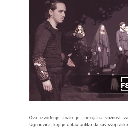
Ovo izvođenje imalo je specijalnu važnost 
Ugrinovića, koji je dobio priliku da sav svoj ra