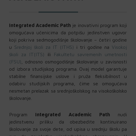
Integrated Academic Path
je inovativni program koji
omogućava učenicima da potpišu jedinstven ugovor
koji pokriva sedmogodišnje školovanje – četiri godine
u
Srednjoj školi za IT (ITHS)
i tri godine na
Visokoj
školi za IT(ITS)
ili
Fakultetu savremenih umetnosti
(FSU)
, odnosno osmogodišnje školovanje u zavisnosti
od izbora studijskog programa. Ovaj model garantuje
stabilne finansijske uslove i pruža fleksibilnost u
odabiru studijskih programa, čime se omogućava
nesmetan prelazak sa srednjoškolskog na visokoškolsko
školovanje.
Program
Integrated Academic Path
nudi
jedinstvenu priliku da obezbedite kontinuirano
školovanje za svoje dete, od upisa u srednju školu pa