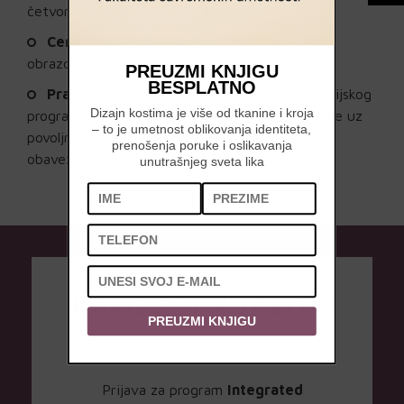
četvorogodišnjih programa na
FSU
);
Cena:
fiksna cena školarine za ceo period
obrazovanja;
PREUZMI KNJIGU
BESPLATNO
Prava i obaveze:
fleksibilnost u izboru studijskog
Dizajn kostima je više od tkanine i kroja
programa, mogućnost prelaska na nove programe uz
– to je umetnost oblikovanja identiteta,
povoljne uslove, te precizno definisana prava i
prenošenja poruke i oslikavanja
obaveze obe strane.
unutrašnjeg sveta lika
KAKO SE PRIJAVITI?
PREUZMI KNJIGU
Prijava za program
Integrated