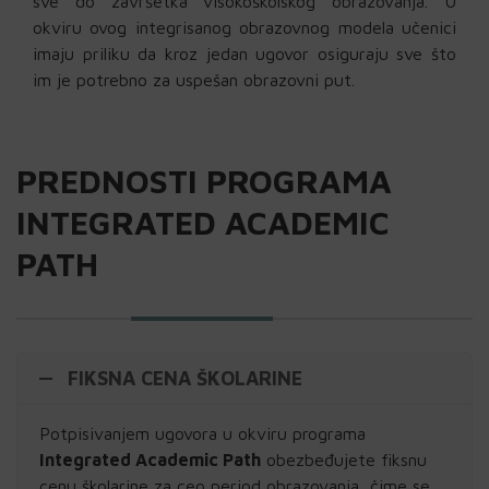
sve do završetka visokoškolskog obrazovanja. U
okviru ovog integrisanog obrazovnog modela učenici
imaju priliku da kroz jedan ugovor osiguraju sve što
im je potrebno za uspešan obrazovni put.
PREDNOSTI PROGRAMA
INTEGRATED ACADEMIC
PATH
FIKSNA CENA ŠKOLARINE
Potpisivanjem ugovora u okviru programa
Integrated Academic Path
obezbeđujete fiksnu
cenu školarine za ceo period obrazovanja, čime se