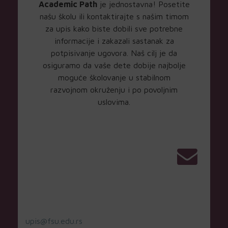
Academic Path
je jednostavna! Posetite
našu školu ili kontaktirajte s našim timom
za upis kako biste dobili sve potrebne
informacije i zakazali sastanak za
potpisivanje ugovora. Naš cilj je da
osiguramo da vaše dete dobije najbolje
moguće školovanje u stabilnom
razvojnom okruženju i po povoljnim
uslovima.
upis@fsu.edu.rs