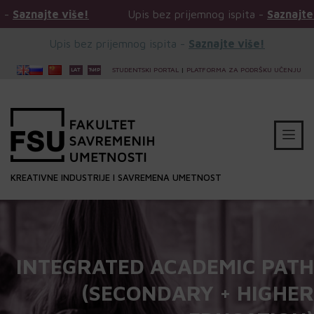
te više!
Upis bez prijemnog ispita -
Saznajte više!
Upis bez prijemnog ispita -
Saznajte više!
STUDENTSKI PORTAL
|
PLATFORMA ZA PODRŠKU UČENJU
KREATIVNE INDUSTRIJE I SAVREMENA UMETNOST
INTEGRATED ACADEMIC PATH
(SECONDARY + HIGHER