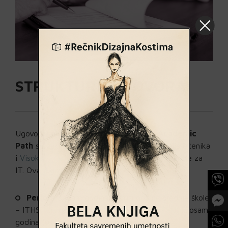
STRUKTURA UGOVORA
Ugovor u okviru programa
Integrated Academic
Path
se zaključuje između roditelja/staratelja učenika
i
Visoke škole za IT
, koja je osnivač Srednje škole za
IT. Ovaj ugovor obuhvata sledeće:
Period:
sedam godina (četiri godine srednje škole
– ITHS i tri godine visoke škole –
ITS
ili
FSU
) ili osam
godina (ukoliko se odlučite za neki od