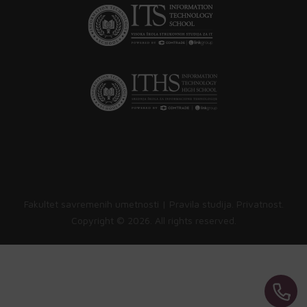
Fakultet savremenih umetnosti |
Pravila studija
.
Privatnost
.
Copyright ©
2026. All rights reserved.