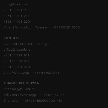
upis@fsu.edu.rs
+381 11 4011216
+381 11 4011217
+381 11 4011260
Viber | WhatsApp | Telegram | +381 65 2015880
KONTAKT
Svetozara Miletića 12, Beograd
office@fsu.edu.rs
+381 11 3391911
+381 11 3391912
+381 11 4011270
Viber/WhatsApp | +381 62 9273936
FINANSIJSKA SLUŽBA:
finansije@fsu.edu.rs
Tel/Viber i WhatsApp | +381 62 1473480
Žiro račun | 105-0541809000001-80