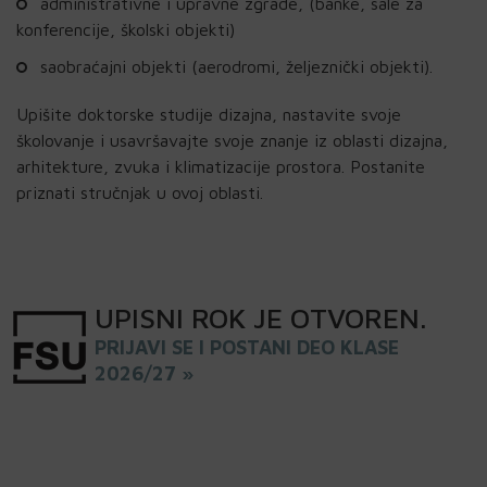
administrativne i upravne zgrade, (banke, sale za
konferencije, školski objekti)
saobraćajni objekti (aerodromi, željeznički objekti).
Upišite doktorske studije dizajna, nastavite svoje
školovanje i usavršavajte svoje znanje iz oblasti dizajna,
arhitekture, zvuka i klimatizacije prostora. Postanite
priznati stručnjak u ovoj oblasti.
UPISNI
ROK
JE OTVOREN
.
PRIJAVI SE I POSTANI DEO KLASE
2026/27 »