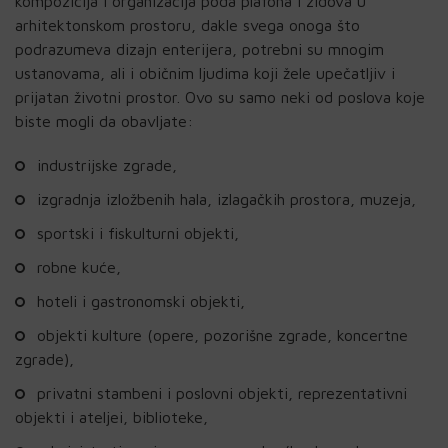
kompozicija i organizacija poda plafona i zidova u
arhitektonskom prostoru, dakle svega onoga što
podrazumeva dizajn enterijera, potrebni su mnogim
ustanovama, ali i običnim ljudima koji žele upečatljiv i
prijatan životni prostor. Ovo su samo neki od poslova koje
biste mogli da obavljate:
industrijske zgrade,
izgradnja izložbenih hala, izlagačkih prostora, muzeja,
sportski i fiskulturni objekti,
robne kuće,
hoteli i gastronomski objekti,
objekti kulture (opere, pozorišne zgrade, koncertne
zgrade),
privatni stambeni i poslovni objekti, reprezentativni
objekti i ateljei, biblioteke,