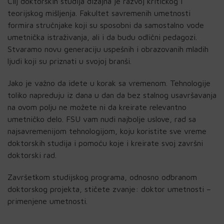
Cilj doktorskih studija dizajna je razvoj kritičkog i
teorijskog mišljenja. Fakultet savremenih umetnosti
formira stručnjake koji su sposobni da samostalno vode
umetnička istraživanja, ali i da budu odlični pedagozi.
Stvaramo novu generaciju uspešnih i obrazovanih mladih
ljudi koji su priznati u svojoj branši.
Jako je važno da idete u korak sa vremenom. Tehnologije
toliko napreduju iz dana u dan da bez stalnog usavršavanja
na ovom polju ne možete ni da kreirate relevantno
umetničko delo. FSU vam nudi najbolje uslove, rad sa
najsavremenijom tehnologijom, koju koristite sve vreme
doktorskih studija i pomoću koje i kreirate svoj završni
doktorski rad.
Završetkom studijskog programa, odnosno odbranom
doktorskog projekta, stičete zvanje: doktor umetnosti –
primenjene umetnosti.