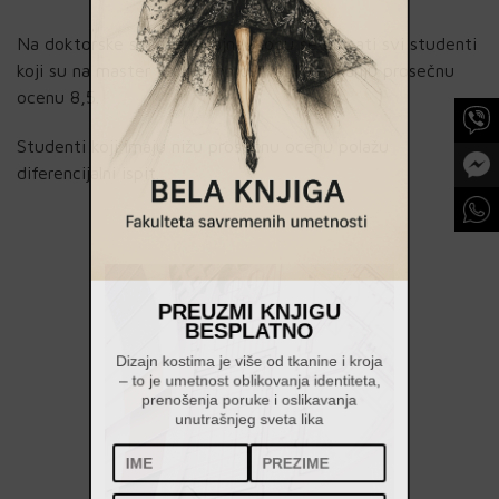
Na doktorske studije dizajna mogu se upisati svi studenti
koji su na master studijama ostvarili najmanju prosečnu
ocenu 8,5.
Studenti koji imaju nižu prosečnu ocenu polažu
diferencijalni ispit.
PREUZMI KNJIGU
BESPLATNO
Dizajn kostima je više od tkanine i kroja
– to je umetnost oblikovanja identiteta,
prenošenja poruke i oslikavanja
unutrašnjeg sveta lika