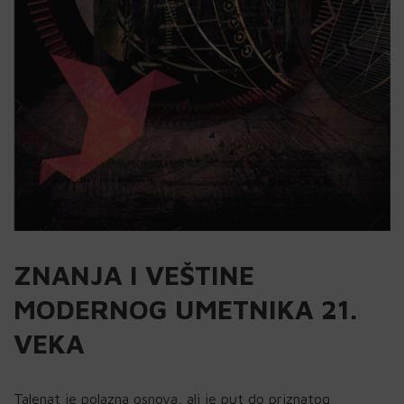
ZNANJA I VEŠTINE
MODERNOG UMETNIKA 21.
VEKA
Talenat je polazna osnova, ali je put do priznatog