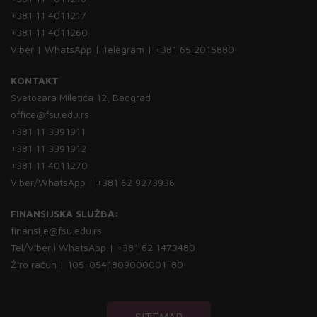
+381 11 4011217
+381 11 4011260
Viber | WhatsApp | Telegram | +381 65 2015880
KONTAKT
Svetozara Miletića 12, Beograd
office@fsu.edu.rs
+381 11 3391911
+381 11 3391912
+381 11 4011270
Viber/WhatsApp | +381 62 9273936
FINANSIJSKA SLUŽBA:
finansije@fsu.edu.rs
Tel/Viber i WhatsApp | +381 62 1473480
Žiro račun | 105-0541809000001-80