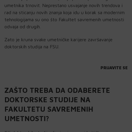
umetnika trnovit. Neprestano usvajanje novih trendova i
rad na sticanju novih znanja koja idu u korak sa modernim
tehnologijama su ono što Fakultet savremenih umetnosti
odvaja od drugih.
Zato je kruna svake umetničke karijere završavanje
doktorskih studija na FSU.
PRIJAVITE SE
ZAŠTO TREBA DA ODABERETE
DOKTORSKE STUDIJE NA
FAKULTETU SAVREMENIH
UMETNOSTI?