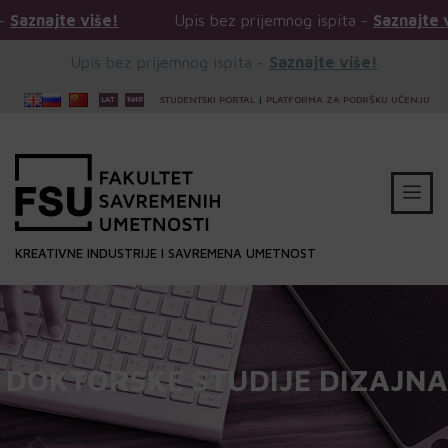
iše!
Upis bez prijemnog ispita -
Saznajte više!
Upis bez prijemnog ispita -
Saznajte više!
STUDENTSKI PORTAL
|
PLATFORMA ZA PODRŠKU UČENJU
KREATIVNE INDUSTRIJE I SAVREMENA UMETNOST
DOKTORSKE STUDIJE DIZAJNA