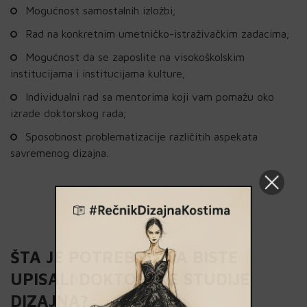
Mogućnost samostalnih izložbi;
Rad na konkretnim umetničko-istraživačkim zadacima;
Mogućnost da se zaposlite na visokoškolskim
institucijama i institucijama kulture;
Individualni rad sa mentorima koji vam pomažu oko
izrade doktorskog rada;
Sposobnost problematizacije različitih aspekata
savremenog dizajna.
ŠTA JE POTREBNO DA BISTE
UPISALI DOKTORSKE STUDIJE
DIZAJNA?