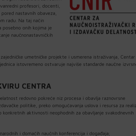
anredni profesori, docenti,
a, pored nastavnih obaveza,
 radu. Na taj način
a posebno onih kojima je
canje naučnonastavničkih
 zajedničke umetničke projekte i usmerena istraživanja, Centar
dnica istovremeno ostvaruje najviše standarde naučne izvrsn
OKVIRU CENTRA
delatnost redovno pokreće niz procesa i obavlja raznovrsne
izdavačke politike, preko omogućavanja uslova i resursa za reali
 do konkretnih aktivnosti neophodnih za obavljanje svakodnevnih
narodnih i domaćih naučnih konferencija i događaja;