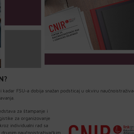
N?
ni kadar FSU-a dobija snažan podsticaj u okviru naučnoistraživ
avanja.
redstava za štampanje i
ogistike za organizovanje
roz individualni rad sa
m drugim naučnoistraživačkim