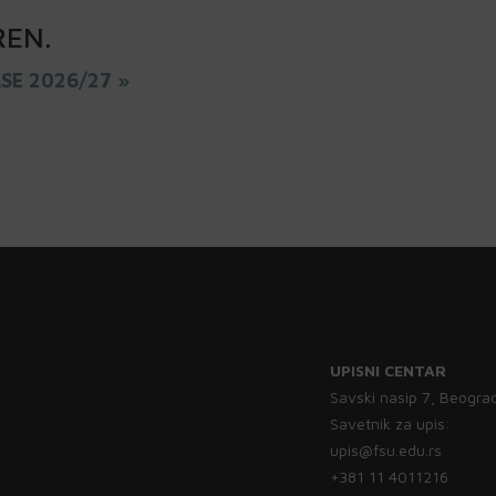
REN
.
ASE 2026/27 »
UPISNI CENTAR
Savski nasip 7, Beogra
Savetnik za upis:
upis@fsu.edu.rs
+381 11 4011216