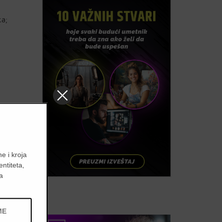
ka;
a za
nje
e i kroja
u
entiteta,
a
je