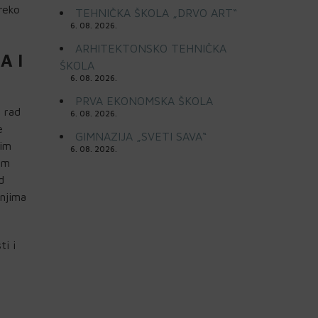
reko
TEHNIČKA ŠKOLA „DRVO ART“
6. 08. 2026.
ARHITEKTONSKO TEHNIČKA
A I
ŠKOLA
6. 08. 2026.
PRVA EKONOMSKA ŠKOLA
 rad
6. 08. 2026.
e
GIMNAZIJA „SVETI SAVA“
šim
6. 08. 2026.
im
d
anjima
ti i