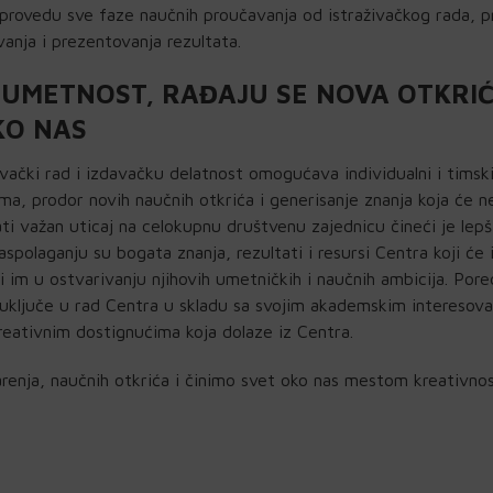
sprovedu sve faze naučnih proučavanja od istraživačkog rada, p
vanja i prezentovanja rezultata.
UMETNOST, RAĐAJU SE NOVA OTKRIĆ
KO NAS
ački rad i izdavačku delatnost omogućava individualni i timski
ma, prodor novih naučnih otkrića i generisanje znanja koja će n
i važan uticaj na celokupnu društvenu zajednicu čineći je lep
polaganju su bogata znanja, rezultati i resursi Centra koji će 
i im u ostvarivanju njihovih umetničkih i naučnih ambicija. Pore
uključe u rad Centra u skladu sa svojim akademskim interesov
reativnim dostignućima koja dolaze iz Centra.
enja, naučnih otkrića i činimo svet oko nas mestom kreativnos