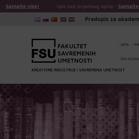
Upis bez prijemnog ispita -
Saznajte više!
Upis be
Predupis za akadem
UPIS
P
FSU SCHO
KREATIVNE INDUSTRIJE I SAVREMENA UMETNOST