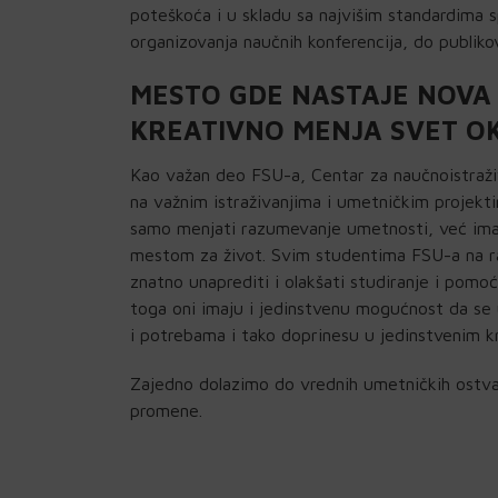
poteškoća i u skladu sa najvišim standardima 
organizovanja naučnih konferencija, do publiko
MESTO GDE NASTAJE NOVA 
KREATIVNO MENJA SVET O
Kao važan deo FSU-a, Centar za naučnoistraživ
na važnim istraživanjima i umetničkim projekti
samo menjati razumevanje umetnosti, već imat
mestom za život. Svim studentima FSU-a na ras
znatno unaprediti i olakšati studiranje i pomoć
toga oni imaju i jedinstvenu mogućnost da se 
i potrebama i tako doprinesu u jedinstvenim k
Zajedno dolazimo do vrednih umetničkih ostvar
promene.