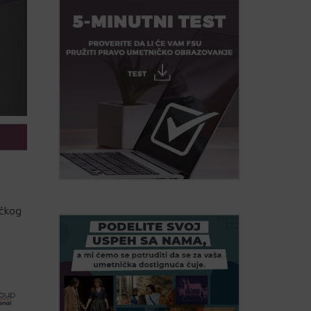
ačkog