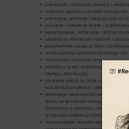
pokretanje i realizacija domaćih i međun
izdavanje naučnih i stručnih monografija,
pokretanje, praćenje i objavljivanje stručn
iniciranje i realizacija izrade i publikova
uspostavljanje, održavanje i širenje mrež
saradnja sa relevantnim naučnim i obrazov
konsultantske usluge prilikom određivanja
izrada planova naučnoistraživačkog rada i
finansiranje i obezbeđivanje resursa za n
podrška u izradi i publikovanju naučnih ra
štampu, distribucija);
stvaranje uslova za timski naučnoistraživa
koautorskih projekata i radova;
definisanje naučnoistraživačke i izdavačk
skladu sa aktuelnom kategorizacijom nau
Pravilnikom o postupku, načinu vrednovan
istraživača nadležnog ministarstva;
uspostavljanje i koordiniranje saradnje n
uslova nastavne kompetentnosti i akredi