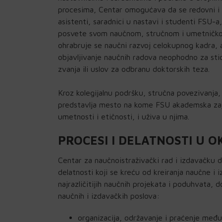
procesima, Centar omogućava da se redovni i v
asistenti, saradnici u nastavi i studenti FSU-
posvete svom naučnom, stručnom i umetničkom
ohrabruje se naučni razvoj celokupnog kadra, 
objavljivanje naučnih radova neophodno za sti
zvanja ili uslov za odbranu doktorskih teza.
Kroz kolegijalnu podršku, stručna povezivanja,
predstavlja mesto na kome FSU akademska zaje
umetnosti i etičnosti, i uživa u njima.
PROCESI I DELATNOSTI U 
Centar za naučnoistraživački rad i izdavačku 
delatnosti koji se kreću od kreiranja naučne i 
najrazličitijih naučnih projekata i poduhvata,
naučnih i izdavačkih poslova:
organizacija, održavanje i praćenje među