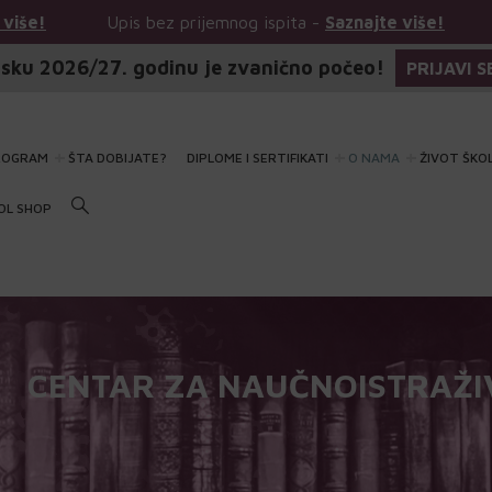
z prijemnog ispita -
Saznajte više!
Upis bez prijemnog 
sku 2026/27. godinu je zvanično počeo!
PRIJAVI S
ROGRAM
ŠTA DOBIJATE?
DIPLOME I SERTIFIKATI
O NAMA
ŽIVOT ŠKO
OL SHOP
CENTAR ZA NAUČNOISTRAŽIV