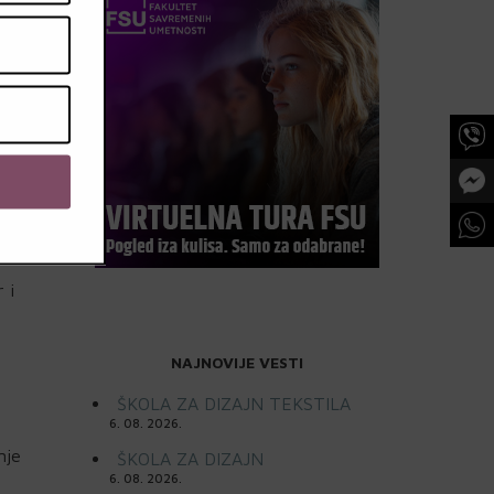
ara;
ti
jom
 i
NAJNOVIJE VESTI
ŠKOLA ZA DIZAJN TEKSTILA
6. 08. 2026.
nje
ŠKOLA ZA DIZAJN
6. 08. 2026.