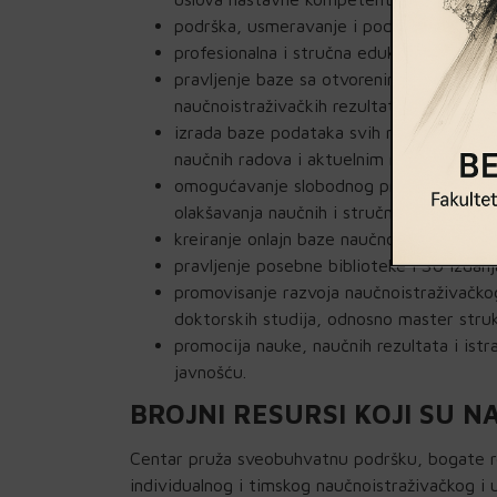
podrška, usmeravanje i podsticanje raz
profesionalna i stručna edukacija nastavn
pravljenje baze sa otvorenim pristupom 
naučnoistraživačkih rezultata i poboljšanj
izrada baze podataka svih nastavnika sa o
naučnih radova i aktuelnim naučnonastavn
omogućavanje slobodnog pristupa naučni
olakšavanja naučnih i stručnih istraživanj
kreiranje onlajn baze naučnoistraživačkih p
pravljenje posebne biblioteke FSU izdanja
promovisanje razvoja naučnoistraživačko
doktorskih studija, odnosno master struk
promocija nauke, naučnih rezultata i istr
javnošću.
BROJNI RESURSI KOJI SU 
Centar pruža sveobuhvatnu podršku, bogate r
individualnog i timskog naučnoistraživačkog i