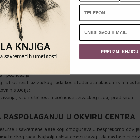
voja nastavnonaučnog podmlatka FSU-a;
ika i saradnika kroz organizovanje predavanja, radionica i semin
naučnim radovima FSU nastavnika s ciljem povećavanja vidljivos
a citiranosti autora;
blastima njihovog naučnog delovanja i istraživanja, bibilografi
im zvanjima i klasifikacijama;
PREUZMI KNJIGU
m bazama i savremenim softverima s ciljem unapređenja i
a;
ublikacija iz različitih oblasti i njihovo slobodno korišćenje;
 i publikacija;
g i stručnoistraživačkog rada kod studenata akademskih master
ovnih studija;
aživanja, kao i etičnosti naučnoistraživačkog rada, pred širom
NA RASPOLAGANJU U OKVIRU CENTRA
esurse i savremene alate koji omogućavaju besprekorno odvija
 umetničkog rada. Najbolji uslovi omogućavaju da nastavnici bez