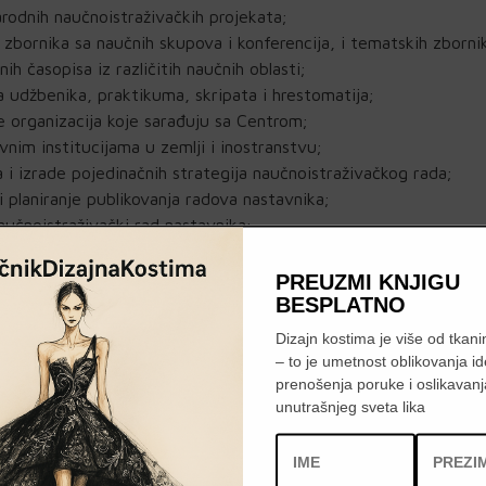
arodnih naučnoistraživačkih projekata;
 zbornika sa naučnih skupova i konferencija, i tematskih zborni
ih časopisa iz različitih naučnih oblasti;
nja udžbenika, praktikuma, skripata i hrestomatija;
e organizacija koje sarađuju sa Centrom;
nim institucijama u zemlji i inostranstvu;
 i izrade pojedinačnih strategija naučnoistraživačkog rada;
 planiranje publikovanja radova nastavnika;
aučnoistraživački rad nastavnika;
dova i istraživačkih rezultata (prevod, lektura, dizajn, priprem
PREUZMI KNJIGU
BESPLATNO
čki rad kroz povezivanje kolega iz različitih oblasti, ohrabriva
Dizajn kostima je više od tkanin
e politike kroz konsultacije sa nastavnoistraživačkim kadrom i 
– to je umetnost oblikovanja id
čnih časopisa, odlukama matičnih naučnih odbora i važećim
prenošenja poruke i oslikavanj
ja, i kvantitativnom iskazivanju naučnoistraživačkih rezultata
unutrašnjeg sveta lika
astavnika s ciljem publikovanja radova neophodnih za ispunjavan
tacije ustanova;