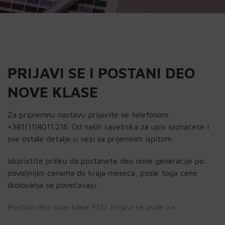
PRIJAVI SE I POSTANI DEO
NOVE KLASE
Za pripremnu nastavu prijavite se telefonom:
+381(11)4011.216. Od naših savetnika za upis saznaćete i
sve ostale detalje u vezi sa prijemnim ispitom.
Iskoristite priliku da postanete deo nove generacije po
povoljnijim cenama do kraja meseca, posle toga cene
školovanja se povećavaju.
Postani deo nove klase FSU. Prijavi se ovde >>