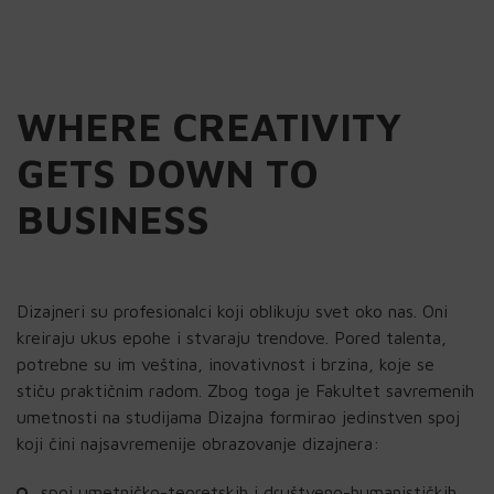
WHERE CREATIVITY
GETS DOWN TO
BUSINESS
Dizajneri su profesionalci koji oblikuju svet oko nas. Oni
kreiraju ukus epohe i stvaraju trendove. Pored talenta,
potrebne su im veština, inovativnost i brzina, koje se
stiču praktičnim radom. Zbog toga je Fakultet savremenih
umetnosti na studijama Dizajna formirao jedinstven spoj
koji čini najsavremenije obrazovanje dizajnera:
spoj umetničko-teoretskih i društveno-humanističkih