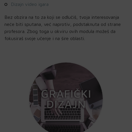
Dizajn video igara
Bez obzira na to za koji se odlučiš, tvoja interesovanja
neće biti sputana, već naprotiv, podstaknuta od strane
profesora. Zbog toga u okviru ovih modula možeš da
fokusiraš svoje učenje i na šire oblasti.