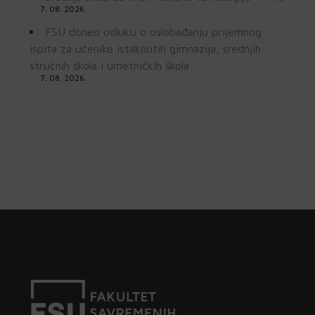
7. 08. 2026.
FSU doneo odluku o oslobađanju prijemnog
ispita za učenike istaknutih gimnazija, srednjih
stručnih škola i umetničkih škola
7. 08. 2026.