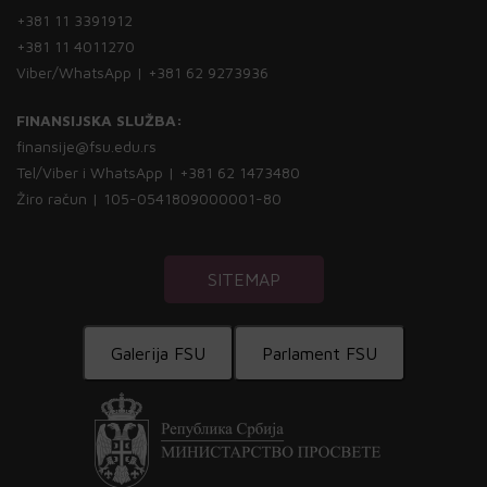
+381 11 3391912
+381 11 4011270
Viber/WhatsApp | +381 62 9273936
FINANSIJSKA SLUŽBA:
finansije@fsu.edu.rs
Tel/Viber i WhatsApp | +381 62 1473480
Žiro račun | 105-0541809000001-80
SITEMAP
Galerija FSU
Parlament FSU