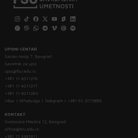
UPISNI CENTAR
Savski nasip 7, Beograd
Savetnik za upis:
upis@fsu.edu.rs
+381 11 4011216
+381 11 4011217
+381 11 4011260
Viber | WhatsApp | Telegram | +381 65 2015880
KONTAKT
Svetozara Miletića 12, Beograd
office@fsu.edu.rs
+381 11 3391911