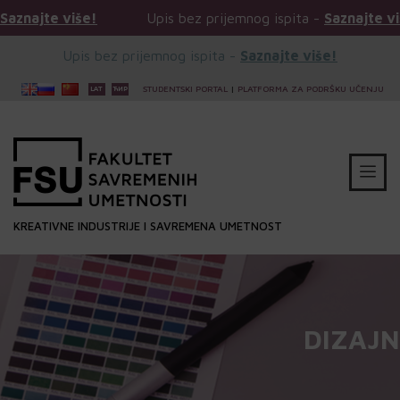
še!
Upis bez prijemnog ispita -
Saznajte više!
U
Upis bez prijemnog ispita -
Saznajte više!
STUDENTSKI PORTAL
|
PLATFORMA ZA PODRŠKU UČENJU
KREATIVNE INDUSTRIJE I SAVREMENA UMETNOST
DIZAJN