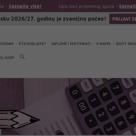
Upis bez prijemnog ispita -
Saznajte više!
Upis 
sku 2026/27. godinu je zvanično počeo!
PRIJAVI S
ROGRAM
ŠTA DOBIJATE?
DIPLOME I SERTIFIKATI
O NAMA
ŽIVOT ŠKO
OL SHOP