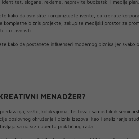
i identitet, slogane, reklame, napravite budžetski i medija pla
te kako da osmislite i organizujete ivente, da kreirate korpor
e kompletne biznis projekte, zakupite medijski prostor za prom
tu i u javnosti.
te kako da postanete influenseri modernog biznisa jer svako o
 KREATIVNI MENADŽER?
redavanja, vežbi, kolokvijuma, testova i samostalnih seminars
e poslovnog okruženja i biznis izazova, kao i analiziranje stud
tavljaju samu srž i poentu praktičnog rada.