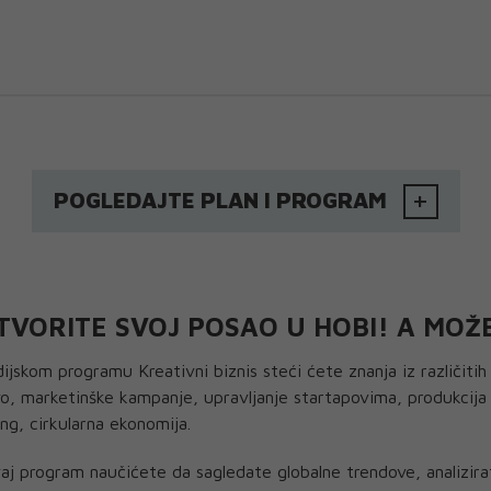
POGLEDAJTE PLAN I PROGRAM
TVORITE SVOJ POSAO U HOBI! A MOŽ
ijskom programu Kreativni biznis steći ćete znanja iz različit
vo, marketinške kampanje, upravljanje startapovima, produkcija
ing, cirkularna ekonomija.
aj program naučićete da sagledate globalne trendove, analizirat