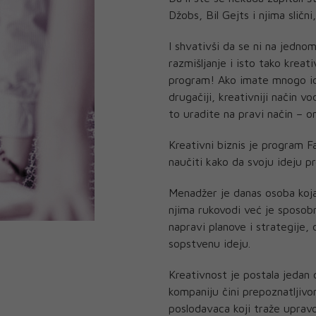
Džobs, Bil Gejts i njima sličn
I shvativši da se ni na jedn
razmišljanje i isto tako kreati
program! Ako imate mnogo idej
drugačiji, kreativniji način v
to uradite na pravi način – 
Kreativni biznis je program F
naučiti kako da svoju ideju pr
Menadžer je danas osoba koja
njima rukovodi već je sposobna
napravi planove i strategije, 
sopstvenu ideju.
Kreativnost je postala jedan o
kompaniju čini prepoznatljivo
poslodavaca koji traže uprav