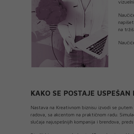
vizueln
Naučiće
napišet
na tržiš
Naučiće
KAKO SE POSTAJE USPEŠAN
Nastava na Kreativnom biznisu izvodi se putem p
radova, sa akcentom na praktičnom radu. Simulacij
slučaja najuspešnijih kompanija i brendova, preds