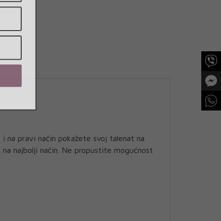
i na pravi način pokažete svoj talenat na
ih na najbolji način. Ne propustite mogućnost