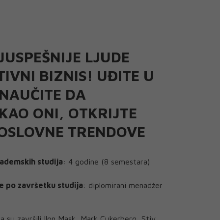
JUSPEŠNIJE LJUDE
IVNI BIZNIS! UĐITE U
 NAUČITE DA
KAO ONI, OTKRIJTE
OSLOVNE TRENDOVE
kademskih studija
: 4 godine (8 semestara)
e po završetku studija
: diplomirani menadžer
ta su završili Ilon Mask, Mark Cukerberg, Stiv