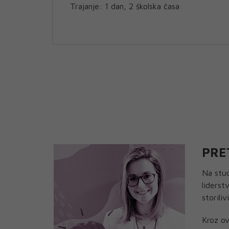
Trajanje: 1 dan, 2 školska časa
PRE
Na stud
liderst
storiliv
Kroz ov