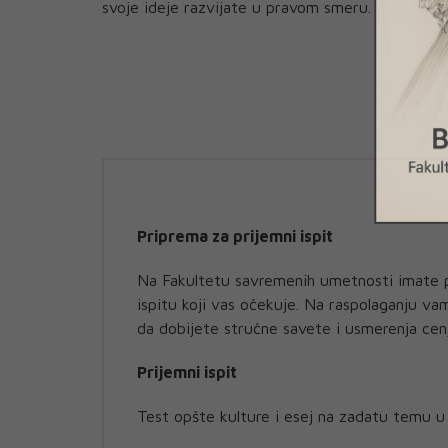
svoje ideje razvijate u pravom smeru.
Priprema za prijemni ispit
Na Fakultetu savremenih umetnosti imate pri
ispitu koji vas očekuje. Na raspolaganju vam
da dobijete stručne savete i usmerenja cenj
Prijemni ispit
Test opšte kulture i esej na zadatu temu u 