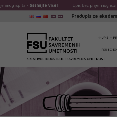
ajte više!
Upis bez prijemnog ispita -
Saznajte više!
Predupis za akadem
UPIS
P
FSU SCHO
KREATIVNE INDUSTRIJE I SAVREMENA UMETNOST