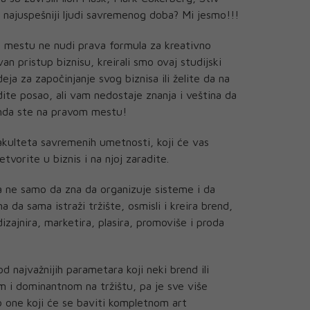
i, najuspešniji ljudi savremenog doba? Mi jesmo!!!
om mestu ne nudi prava formula za kreativno
van pristup biznisu, kreirali smo ovaj studijski
a za započinjanje svog biznisa ili želite da na
odite posao, ali vam nedostaje znanja i veština da
onda ste na pravom mestu!
akulteta savremenih umetnosti, koji će vas
etvorite u biznis i na njoj zaradite.
 ne samo da zna da organizuje sisteme i da
 da sama istraži tržište, osmisli i kreira brend,
dizajnira, marketira, plasira, promoviše i proda
d najvažnijih parametara koji neki brend ili
m i dominantnom na tržištu, pa je sve više
o one koji će se baviti kompletnom art