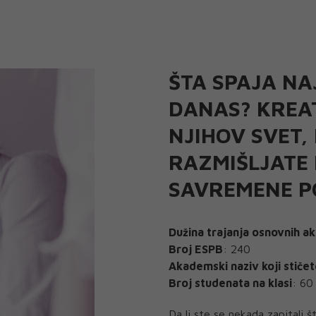
ŠTA SPAJA NA
DANAS? KREAT
NJIHOV SVET,
RAZMIŠLJATE 
SAVREMENE P
Dužina trajanja osnovnih a
Broj ESPB
: 240
Akademski naziv koji stičet
Broj studenata na klasi
: 60
Da li ste se nekada zapitali š