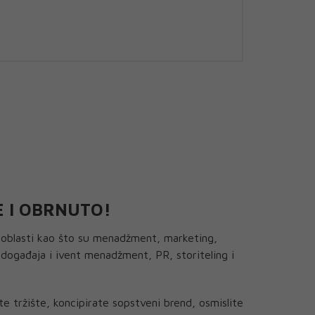
E I OBRNUTO!
ih oblasti kao što su menadžment, marketing,
 događaja i ivent menadžment, PR, storiteling i
e tržište, koncipirate sopstveni brend, osmislite