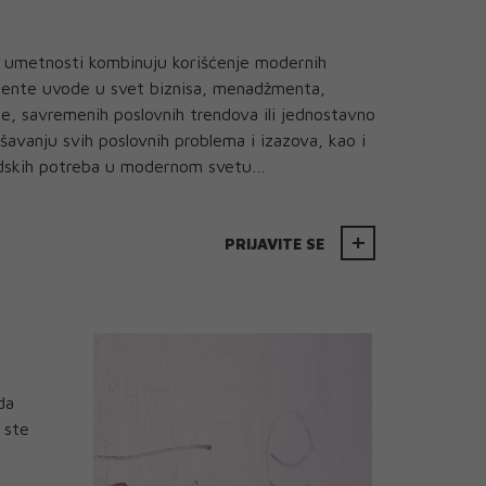
h umetnosti kombinuju korišćenje modernih
udente uvode u svet biznisa, menadžmenta,
je, savremenih poslovnih trendova ili jednostavno
avanju svih poslovnih problema i izazova, kao i
ljudskih potreba u modernom svetu…
PRIJAVITE SE
da
 ste