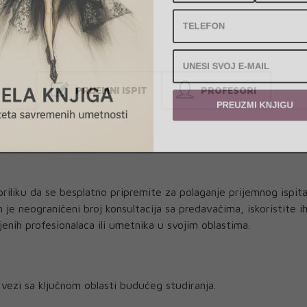
PRIJEMNI ISPIT
PROFESORI
PREUZMI KNJIGU
liku da se besplatno pripremite za polaganje prijemnog ispita 
 je neograničeni broj konsultacija sa predavačima, iskoristite 
enih profesionalaca ili umetnika u svojim oblastima.
vezi sa ključnom oblasti budućeg studiranja.