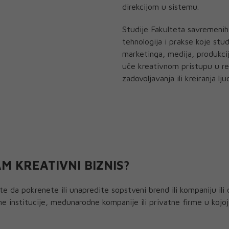
direkcijom u sistemu.
Studije Fakulteta savremeni
tehnologija i prakse koje st
marketinga, medija, produkci
uče kreativnom pristupu u reš
zadovoljavanja ili kreiranja 
 KREATIVNI BIZNIS?
te da pokrenete ili unapredite sopstveni brend ili kompaniju ili 
 institucije, međunarodne kompanije ili privatne firme u kojoj