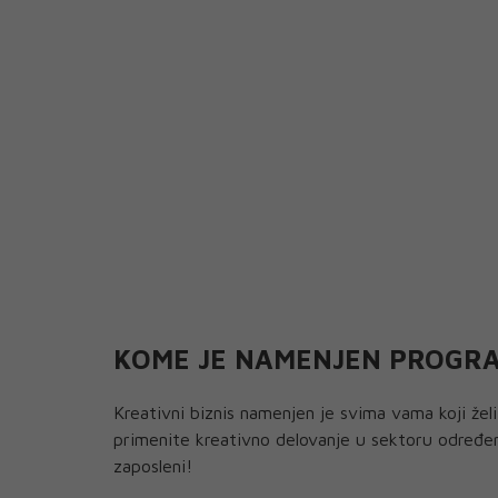
KOME JE NAMENJEN PROGRAM
Kreativni biznis namenjen je svima vama koji želi
primenite kreativno delovanje u sektoru određene
zaposleni!