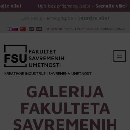
 prijemnog ispita -
Saznajte više!
Upis bez prijemnog 
Upis bez prijemnog ispita -
Saznajte više!
STUDENTSKI PORTAL
|
PLATFORMA ZA PODRŠKU UČENJU
KREATIVNE INDUSTRIJE I SAVREMENA UMETNOST
GALERIJA
FAKULTETA
SAVREMENIH