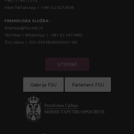
+381 11 4011270
Viber/WhatsApp | +381 62 9273936
FINANSIJSKA SLUŽBA:
finansije@fsu.edu.rs
Tel/Viber i WhatsApp | +381 62 1473480
Žiro račun | 105-0541809000001-80
SITEMAP
Galerija FSU
Parlament FSU