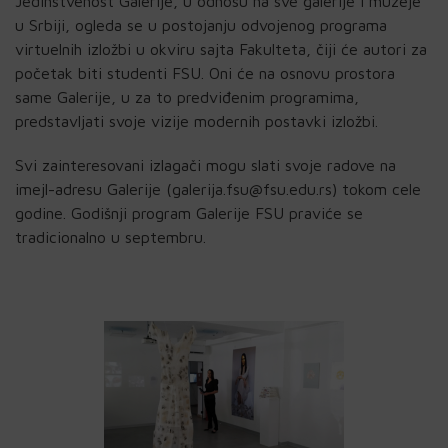
Jedinstvenost Galerije, u odnosu na sve galerije i muzeje
u Srbiji, ogleda se u postojanju odvojenog programa
virtuelnih izložbi u okviru sajta Fakulteta, čiji će autori za
početak biti studenti FSU. Oni će na osnovu prostora
same Galerije, u za to predviđenim programima,
predstavljati svoje vizije modernih postavki izložbi.
Svi zainteresovani izlagači mogu slati svoje radove na
imejl-adresu Galerije (galerija.fsu@fsu.edu.rs) tokom cele
godine. Godišnji program Galerije FSU praviće se
tradicionalno u septembru.