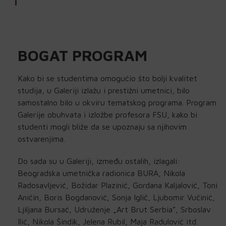
BOGAT PROGRAM
Kako bi se studentima omogućio što bolji kvalitet
studija, u Galeriji izlažu i prestižni umetnici, bilo
samostalno bilo u okviru tematskog programa. Program
Galerije obuhvata i izložbe profesora FSU, kako bi
studenti mogli bliže da se upoznaju sa njihovim
ostvarenjima.
Do sada su u Galeriji, između ostalih, izlagali:
Beogradska umetnička radionica BURA, Nikola
Radosavljević, Božidar Plazinić, Gordana Kaljalović, Toni
Aničin, Boris Bogdanović, Sonja Iglič, Ljubomir Vučinić,
Ljiljana Bursać, Udruženje „Art Brut Serbia”, Srboslav
Ilić, Nikola Šindik, Jelena Rubil, Maja Radulović itd.