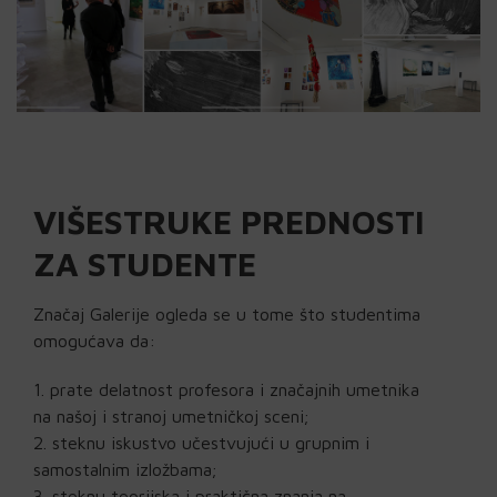
VIŠESTRUKE PREDNOSTI
ZA STUDENTE
Značaj Galerije ogleda se u tome što studentima
omogućava da:
prate delatnost profesora i značajnih umetnika
na našoj i stranoj umetničkoj sceni;
steknu iskustvo učestvujući u grupnim i
samostalnim izložbama;
steknu teorijska i praktična znanja na