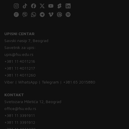
UPISNI CENTAR
Savski nasip 7, Beograd
Savetnik za upis:
upis@fsu.edu.rs
+381 11 4011216
+381 11 4011217
+381 11 4011260
Viber | WhatsApp | Telegram | +381 65 2015880
KONTAKT
Svetozara Miletića 12, Beograd
office@fsu.edu.rs
+381 11 3391911
+381 11 3391912