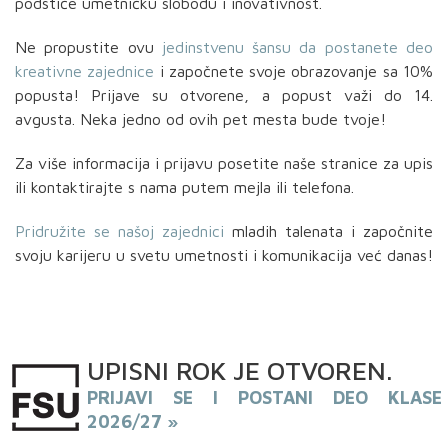
podstiče umetničku slobodu i inovativnost.
Ne propustite ovu
jedinstvenu šansu da postanete deo
kreativne zajednice
i započnete svoje obrazovanje sa 10%
popusta! Prijave su otvorene, a popust važi do 14.
avgusta. Neka jedno od ovih pet mesta bude tvoje!
Za više informacija i prijavu posetite naše stranice za upis
ili kontaktirajte s nama putem mejla ili telefona.
Pridružite se našoj zajednici
mladih talenata i započnite
svoju karijeru u svetu umetnosti i komunikacija već danas!
UPISNI
ROK
JE OTVOREN
.
PRIJAVI SE I POSTANI DEO KLASE
2026/27 »