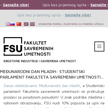
Saznajte više!
Upis bez prijemnog ispita -
Saznajte v
Upis bez prijemnog ispita -
Saznajte više!
STUDENTSKI PORTAL
|
PLATFORMA ZA PODRŠKU UČENJU
KREATIVNE INDUSTRIJE I SAVREMENA UMETNOST
MEĐUNARODNI DAN MLADIH: STUDENTSKI
PARLAMENT FAKULTETA SAVREMENIH UMETNOSTI
POKLANJA 10% POPUSTA ZA UPIS
Danas obeležavamo Međunarodni dan mladih
, a Studentski
parlament Fakulteta savremenih umetnosti se pridružuje
proslavi sa posebnom ponudom! U znak podrške mladima i
njihovom obrazovanju, FSU nudi 10% popusta za upis na