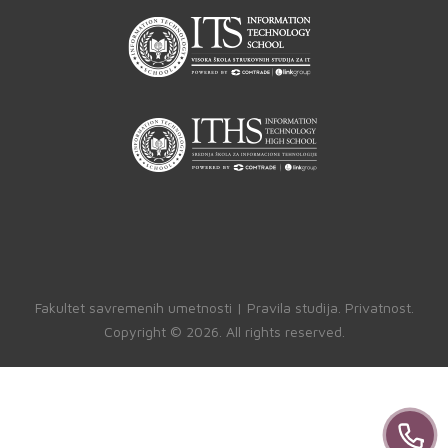
Fakultet savremenih umetnosti |
Pravila studija
.
Privatnost
.
Copyright ©
2026. All rights reserved.