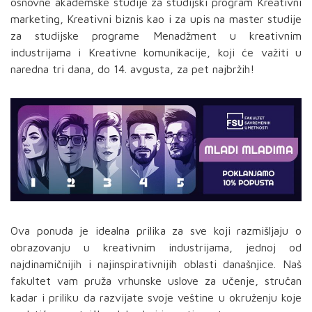
osnovne akademske studije za studijski program Kreativni
marketing, Kreativni biznis kao i za upis na master studije
za studijske programe Menadžment u kreativnim
industrijama i Kreativne komunikacije, koji će važiti u
naredna tri dana, do 14. avgusta, za pet najbržih!
Ova ponuda je idealna prilika za sve koji razmišljaju o
obrazovanju u kreativnim industrijama, jednoj od
najdinamičnijih i najinspirativnijih oblasti današnjice. Naš
fakultet vam pruža vrhunske uslove za učenje, stručan
kadar i priliku da razvijate svoje veštine u okruženju koje