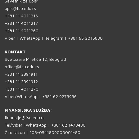
Savetnik za upis:
upis@fsu.edu.rs
+381 11 4011216
PREUZMI KNJIGU
+381 11 4011217
+381 11 4011260
Viber | WhatsApp | Telegram | +381 65 2015880
KONTAKT
Svetozara Miletića 12, Beograd
office@fsu.edu.rs
+381 11 3391911
+381 11 3391912
+381 11 4011270
Viber/WhatsApp | +381 62 9273936
FINANSIJSKA SLUŽBA:
finansije@fsu.edu.rs
Tel/Viber i WhatsApp | +381 62 1473480
Žiro račun | 105-0541809000001-80