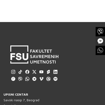
PREUZMI KNJIGU
BESPLATNO
Dizajn kostima je više od tkanine i kroja
– to je umetnost oblikovanja identiteta,
prenošenja poruke i oslikavanja
unutrašnjeg sveta lika
UPISNI CENTAR
Savski nasip 7, Beograd