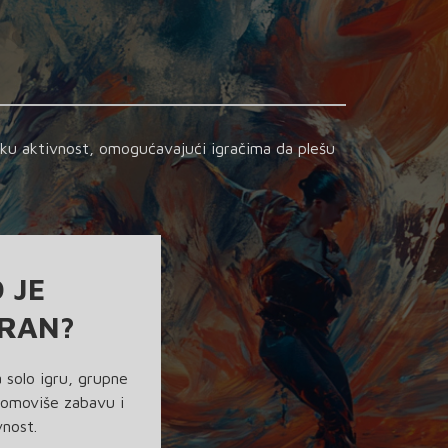
ičku aktivnost, omogućavajući igračima da plešu
 JE
RAN?
 solo igru, grupne
promoviše zabavu i
vnost.