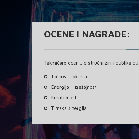
OCENE I NAGRADE:
Takmičare ocenjuje stručni žiri i publika pu
Tačnost pokreta
Energija i izražajnost
Kreativnost
Timska sinergija