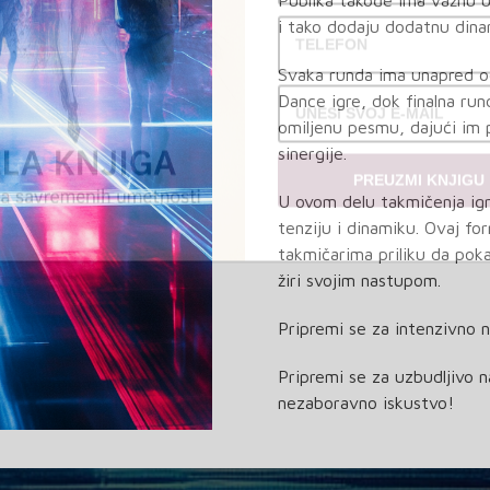
Publika takođe ima važnu u
i tako dodaju dodatnu dina
Svaka runda ima unapred o
Dance igre, dok finalna ru
omiljenu pesmu, dajući im 
sinergije.
PREUZMI KNJIGU
U ovom delu takmičenja ig
tenziju i dinamiku. Ovaj f
takmičarima priliku da poka
žiri svojim nastupom.
Pripremi se za intenzivno 
Pripremi se za uzbudljivo n
nezaboravno iskustvo!