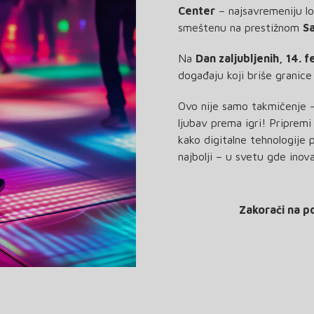
Center
– najsavremeniju lo
smeštenu na prestižnom
S
Na
Dan zaljubljenih, 14. 
događaju koji briše granice
Ovo nije samo takmičenje – 
ljubav prema igri! Pripremi 
kako digitalne tehnologije 
najbolji – u svetu gde inov
Zakorači na po