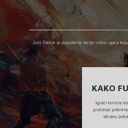
Just Dance je popularna serija video-igara koj
KAKO FU
Igrači koriste ko
praćenje pokreta,
ekranu poka