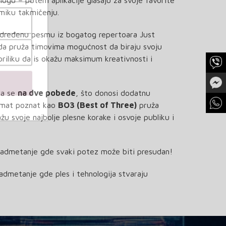
logu – putem aplikacije glasaju za svoje favorite
miku takmičenju.
dređenu pesmu iz bogatog repertoara Just
nda pruža timovima mogućnost da biraju svoju
priliku da is okažu maksimum kreativnosti i
ra se
na dve pobede
, što donosi dodatnu
ormat poznat kao
BO3 (Best of Three)
pruža
žu svoje najbolje plesne korake i osvoje publiku i
nadmetanje gde svaki potez može biti presudan!
admetanje gde ples i tehnologija stvaraju