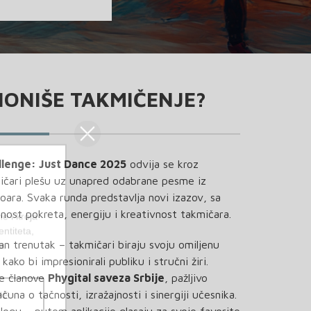
ONIŠE TAKMIČENJE?
llenge: Just Dance 2025
odvija se kroz
ičari plešu uz unapred odabrane pesme iz
ara. Svaka runda predstavlja novi izazov, sa
nost pokreta, energiju i kreativnost takmičara.
e i kroja
entiteta,
n trenutak – takmičari biraju svoju omiljenu
a
ko bi impresionirali publiku i stručni žiri.
te članove
Phygital saveza Srbije
, pažljivo
una o tačnosti, izražajnosti i sinergiji učesnika.