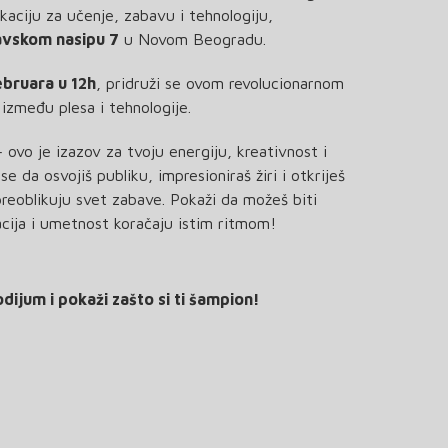
kaciju za učenje, zabavu i tehnologiju,
avskom nasipu 7
u Novom Beogradu.
februara u 12h
, pridruži se ovom revolucionarnom
 između plesa i tehnologije.
ovo je izazov za tvoju energiju, kreativnost i
se da osvojiš publiku, impresioniraš žiri i otkriješ
preoblikuju svet zabave. Pokaži da možeš biti
acija i umetnost koračaju istim ritmom!
dijum i pokaži zašto si ti šampion!