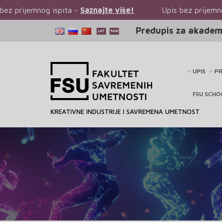
ajte više!
Upis bez prijemnog ispita -
Saznajte više!
Predupis za akadem
UPIS
P
FSU SCHO
KREATIVNE INDUSTRIJE I SAVREMENA UMETNOST