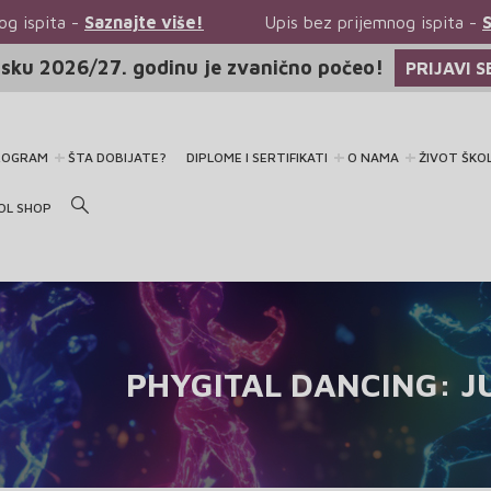
Upis bez prijemnog ispita -
Saznajte više!
Upis 
sku 2026/27. godinu je zvanično počeo!
PRIJAVI S
ROGRAM
ŠTA DOBIJATE?
DIPLOME I SERTIFIKATI
O NAMA
ŽIVOT ŠKO
OL SHOP
PHYGITAL DANCING: J