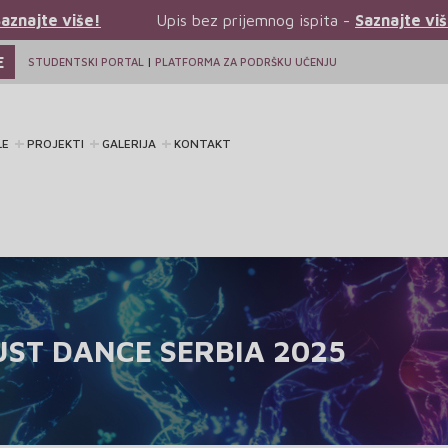
bez prijemnog ispita -
Saznajte više!
Upis bez prijemn
E
STUDENTSKI PORTAL
|
PLATFORMA ZA PODRŠKU UČENJU
LE
PROJEKTI
GALERIJA
KONTAKT
UST DANCE SERBIA 2025