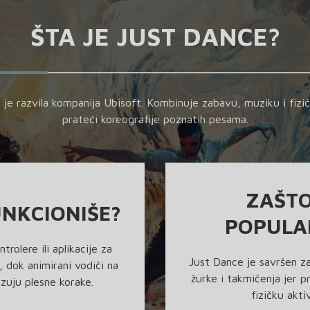
ŠTA JE JUST DANCE?
u je razvila kompanija Ubisoft. Kombinuje zabavu, muziku i fiz
prateći koreografije poznatih pesama.
ZAŠTO
NKCIONIŠE?
POPULA
ntrolere ili aplikacije za
Just Dance je savršen za
 dok animirani vodiči na
žurke i takmičenja jer 
zuju plesne korake.
fizičku akti