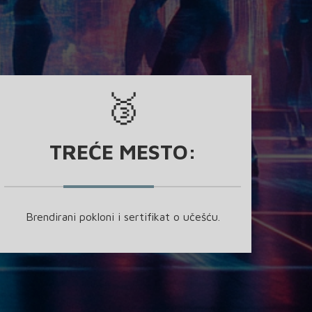
🥉
TREĆE MESTO:
Brendirani pokloni i sertifikat o učešću.