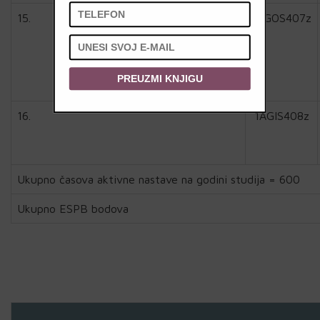
15.
1AGOS407z
PREUZMI KNJIGU
16.
1AGIS408z
Ukupno časova aktivne nastave na godini studija = 600
Ukupno ESPB bodova