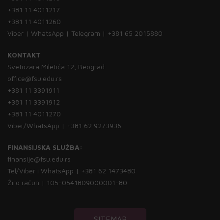
+381 11 4011217
+381 11 4011260
Viber | WhatsApp | Telegram | +381 65 2015880
KONTAKT
Svetozara Miletića 12, Beograd
office@fsu.edu.rs
+381 11 3391911
+381 11 3391912
+381 11 4011270
Viber/WhatsApp | +381 62 9273936
FINANSIJSKA SLUŽBA:
finansije@fsu.edu.rs
Tel/Viber i WhatsApp | +381 62 1473480
Žiro račun | 105-0541809000001-80
SITEMAP