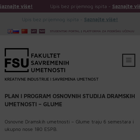
e više!
Upis bez prijemnog ispita -
Saznajte više!
Upis bez prijemnog ispita -
Saznajte više!
STUDENTSKI PORTAL
|
PLATFORMA ZA PODRŠKU UČENJU
KREATIVNE INDUSTRIJE I SAVREMENA UMETNOST
PLAN I PROGRAM OSNOVNIH STUDIJA DRAMSKIH
UMETNOSTI – GLUME
Osnovne Dramskih umetnosti – Glume traju 6 semestara i
ukupno nose 180 ESPB.