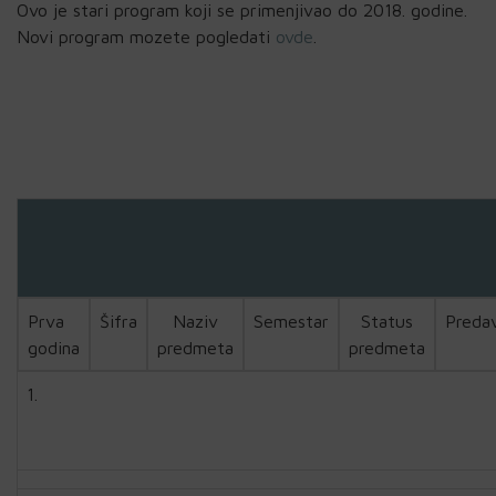
Ovo je stari program koji se primenjivao do 2018. godine.
Novi program mozete pogledati
ovde
.
Prva
Šifra
Naziv
Semestar
Status
Preda
godina
predmeta
predmeta
1.