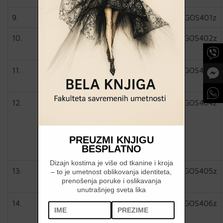
9.
1AGOS401z
10.
1AGOS402z
11.
1AGOS403z
12.
1AGOS404z
PREUZMI KNJIGU
BESPLATNO
Dizajn kostima je više od tkanine i kroja
13.
1AGOS405z
– to je umetnost oblikovanja identiteta,
prenošenja poruke i oslikavanja
unutrašnjeg sveta lika
14.
1AGOS406z