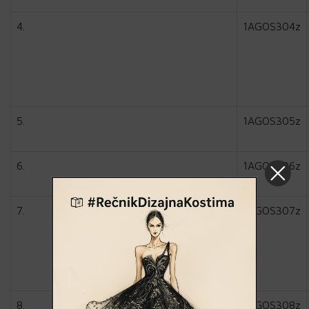
4.
1AGOS304z
5.
1AGOS305z
6.
1AGOS306z
7.
1AGOS307z
8.
1AGOS308z