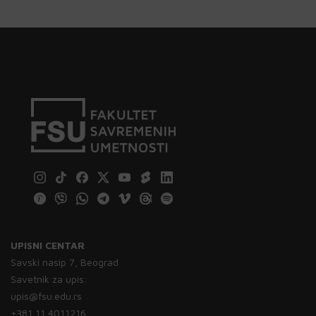
UPISNI CENTAR
Savski nasip 7, Beograd
Savetnik za upis:
upis@fsu.edu.rs
+381 11 4011216