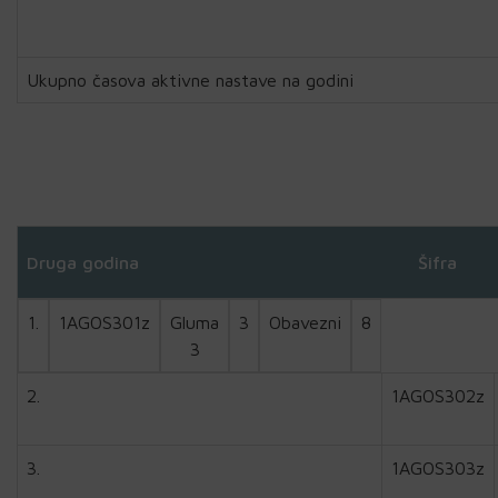
Ukupno časova aktivne nastave na godini
Druga godina
Šifra
1.
1AGOS301z
Gluma
3
Obavezni
8
3
2.
1AGOS302z
3.
1AGOS303z