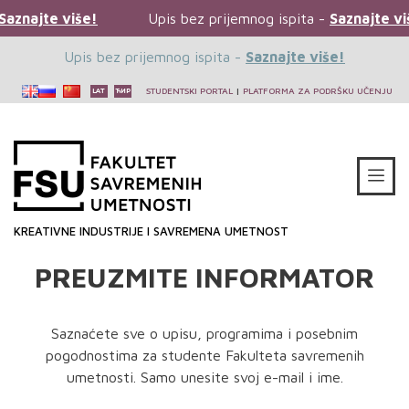
aznajte više!
Upis bez prijemnog ispita -
Saznajte viš
Upis bez prijemnog ispita -
Saznajte više!
STUDENTSKI PORTAL
|
PLATFORMA ZA PODRŠKU UČENJU
KREATIVNE INDUSTRIJE I SAVREMENA UMETNOST
PREUZMITE INFORMATOR
Saznaćete sve o upisu, programima i posebnim
pogodnostima za studente Fakulteta savremenih
umetnosti. Samo unesite svoj e-mail i ime.