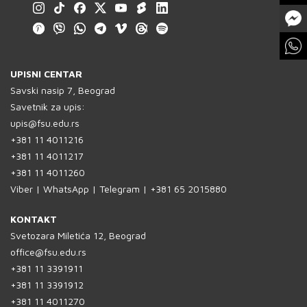
UPISNI CENTAR
Savski nasip 7, Beograd
PREUZMI KNJIGU
Savetnik za upis:
BESPLATNO
upis@fsu.edu.rs
Dizajn kostima je više od tkanine i kroja
– to je umetnost oblikovanja identiteta,
+381 11 4011216
prenošenja poruke i oslikavanja
+381 11 4011217
unutrašnjeg sveta lika
+381 11 4011260
Viber | WhatsApp | Telegram | +381 65 2015880
KONTAKT
Svetozara Miletića 12, Beograd
office@fsu.edu.rs
PREUZMI KNJIGU
+381 11 3391911
+381 11 3391912
+381 11 4011270