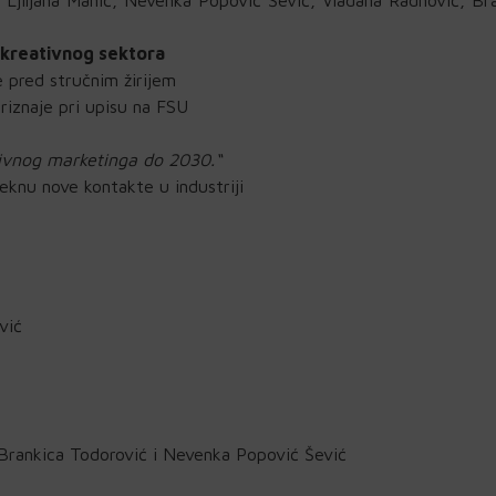
 kreativnog sektora
 pred stručnim žirijem
priznaje pri upisu na FSU
eativnog marketinga do 2030.“
eknu nove kontakte u industriji
vić
Brankica Todorović i Nevenka Popović Šević