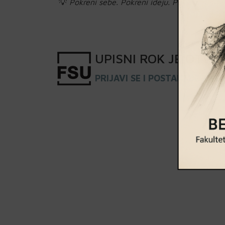
💡
Pokreni sebe. Pokreni ideju. Pokreni prome
UPISNI
ROK
JE OTVO
PRIJAVI SE I POSTANI DEO KL