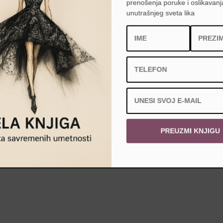
nu.
prenošenja poruke i oslikavanj
unutrašnjeg sveta lika
REN
.
ASE 2026/27 »
PREUZMI KNJIGU