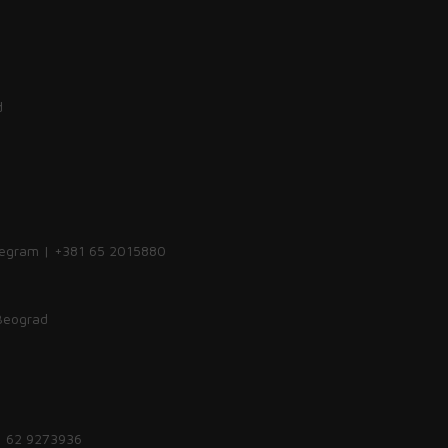
d
legram | +381 65 2015880
 Beograd
1 62 9273936