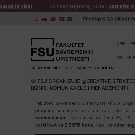
še!
Upis bez prijemnog ispita -
Saznajte više!
U
Predupis za akadem
UPIS
P
FSU SCHO
KREATIVNE INDUSTRIJE I SAVREMENA UMETNOST
🎯 FSU ORGANIZUJE @CREATIVE STRATE
BIZNIS, KOMUNIKACIJE I MENADŽMENT!
Fakultet savremenih umetnosti (FSU) orga
program namenjen mladima koji žele da 
komunikacija
. Program se održava 25, 26. i
sertifikat sa 2 ESPB boda
, kao i
vredne nag