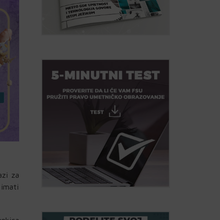
azi za
 imati
ankica