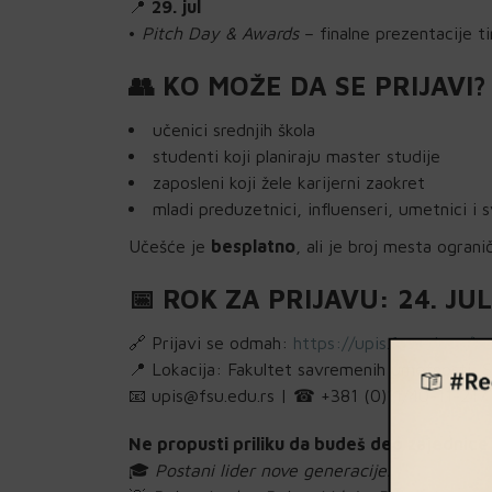
📍
29. jul
•
Pitch Day & Awards
– finalne prezentacije 
👥 KO MOŽE DA SE PRIJAVI?
učenici srednjih škola
studenti koji planiraju master studije
zaposleni koji žele karijerni zaokret
mladi preduzetnici, influenseri, umetnici i 
Učešće je
besplatno
, ali je broj mesta ograni
📅 ROK ZA PRIJAVU: 24. JUL
🔗 Prijavi se odmah:
https://upis.fsu.edu.rs/
📍 Lokacija: Fakultet savremenih umetnosti, 
📧 upis@fsu.edu.rs | ☎ +381 (0)11/40-11-21
Ne propusti priliku da budeš deo zajednice 
🎓
Postani lider nove generacije.