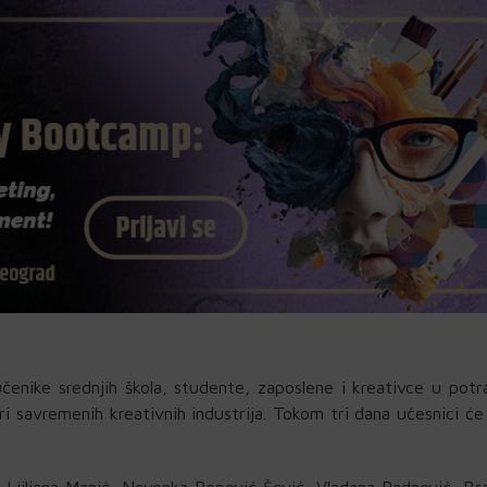
nike srednjih škola, studente, zaposlene i kreativce u potr
i savremenih kreativnih industrija. Tokom tri dana učesnici će
: Ljiljana Manić, Nevenka Popović Šević, Vladana Radnović, Br