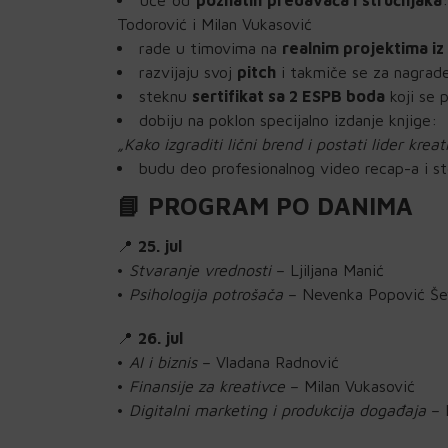
Todorović i Milan Vukasović
rade u timovima na
realnim projektima iz
razvijaju svoj
pitch
i takmiče se za nagrade
steknu
sertifikat sa 2 ESPB boda
koji se 
dobiju na poklon specijalno izdanje knjige:
„Kako izgraditi lični brend i postati lider kr
budu deo profesionalnog video recap-a i st
📘 PROGRAM PO DANIMA
📍
25. jul
•
Stvaranje vrednosti
– Ljiljana Manić
•
Psihologija potrošača
– Nevenka Popović Še
📍
26. jul
•
AI i biznis
– Vladana Radnović
•
Finansije za kreativce
– Milan Vukasović
•
Digitalni marketing i produkcija događaja
– 