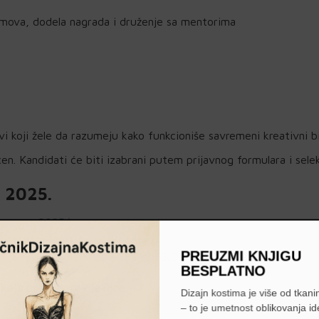
timova, dodela nagrada i druženje sa mentorima
svi koji žele da razumeju kako funkcioniše savremeni kreativni b
čen. Kandidati će biti izabrani putem prijavnog formulara i selek
 2025.
bootcamp2025/
Svetozara Miletića 12, Beograd
PREUZMI KNJIGU
7 | 📱 Viber/WhatsApp +381 (0)65/20-15-880
BESPLATNO
koja menja pravila igre.
Dizajn kostima je više od tkanin
– to je umetnost oblikovanja id