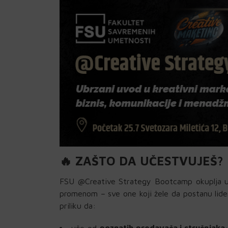
🔥 ZAŠTO DA UČESTVUJEŠ?
FSU @Creative Strategy Bootcamp okuplja uče
promenom – sve one koji žele da postanu lider
priliku da:
uče od
poznatih predavača i stručnjaka