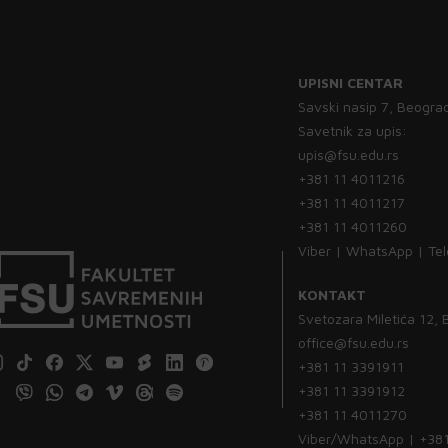
UPISNI CENTAR
Savski nasip 7, Beogra
Savetnik za upis:
upis@fsu.edu.rs
+381 11 4011216
+381 11 4011217
+381 11 4011260
Viber | WhatsApp | Te
KONTAKT
Svetozara Miletića 12,
office@fsu.edu.rs
+381 11 3391911
+381 11 3391912
+381 11 4011270
Viber/WhatsApp | +38