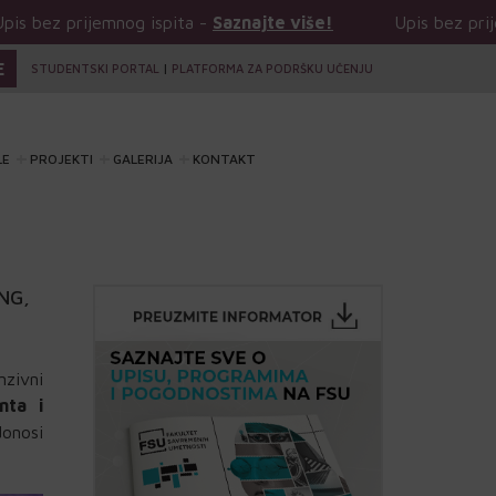
emnog ispita -
Saznajte više!
Upis bez prijemnog ispit
E
STUDENTSKI PORTAL
|
PLATFORMA ZA PODRŠKU UČENJU
LE
PROJEKTI
GALERIJA
KONTAKT
NG,
nzivni
nta i
onosi