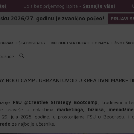
pis bez prijemnog ispita -
Saznajte više!
Upis bez prij
sku 2026/27. godinu je zvanično počeo!
PRIJAVI S
ROGRAM
ŠTA DOBIJATE?
DIPLOME I SERTIFIKATI
O NAMA
ŽIVOT ŠKO
OL SHOP
GY BOOTCAMP: UBRZANI UVOD U KREATIVNI MARKETI
nizuje
FSU @Creative Strategy Bootcamp
, trodnevni inte
se usavrše u oblastima
marketinga, biznisa, menadžme
 29. jula 2025. godine, u prostorijama FSU u Beogradu, i d
rade
za najbolje učesnike.