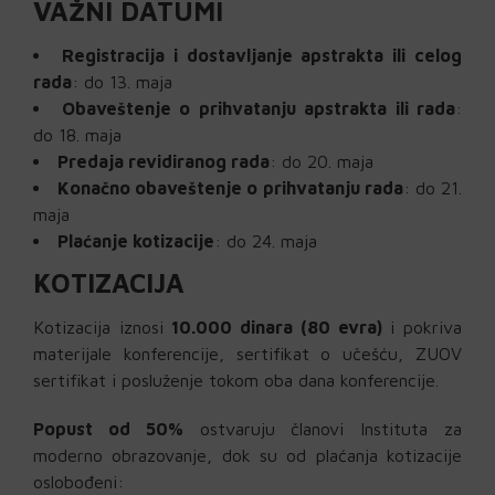
VAŽNI DATUMI
Registracija i dostavljanje apstrakta ili celog
rada
: do 13. maja
Obaveštenje o prihvatanju apstrakta ili rada
:
do 18. maja
Predaja revidiranog rada
: do 20. maja
Konačno obaveštenje o prihvatanju rada
: do 21.
maja
Plaćanje kotizacije
: do 24. maja
KOTIZACIJA
Kotizacija iznosi
10.000 dinara (80 evra)
i pokriva
materijale konferencije, sertifikat o učešću, ZUOV
sertifikat i posluženje tokom oba dana konferencije.
Popust od 50%
ostvaruju članovi Instituta za
moderno obrazovanje, dok su od plaćanja kotizacije
oslobođeni: