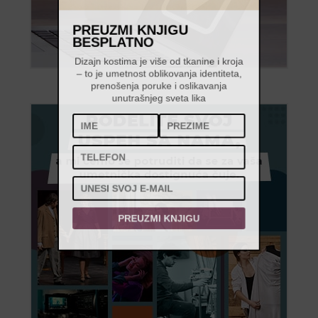
PREUZMI KNJIGU
BESPLATNO
Dizajn kostima je više od tkanine i kroja
– to je umetnost oblikovanja identiteta,
prenošenja poruke i oslikavanja
unutrašnjeg sveta lika
PREUZMI KNJIGU