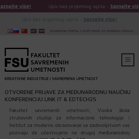
e!
Upis bez prijemnog ispita -
Saznajte više!
Up
Upis bez prijemnog ispita -
Saznajte više!
STUDENTSKI PORTAL
|
PLATFORMA ZA PODRŠKU UČENJU
KREATIVNE INDUSTRIJE I SAVREMENA UMETNOST
OTVORENE PRIJAVE ZA MEĐUNARODNU NAUČNU
KONFERENCIJU LINK IT & EDTECH25
Fakultet savremenih umetnosti, Visoka škola
strukovnih studija za informacione tehnologije i
Institut za moderno obrazovanje sa zadovoljstvom vas
pozivaju da učestvujete na drugoj međunarodnoj