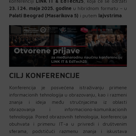
konferenciji
LINK IT & EdTech25
, koja će se održati
23. i 24. maja 2025. godine
u hibridnom formatu – u
Palati Beograd (Masarikova 5)
i putem
lajvstrima
.
CILJ KONFERENCIJE
Konferencija je posvećena istraživanju primene
informacionih tehnologija u obrazovanju, kao i razmeni
znanja i ideja među stručnjacima iz oblasti
obrazovanja i informaciono-komunikacionih
tehnologija. Pored obrazovnih tehnologija, konferencija
obuhvata i primenu IT-a u privredi i društvenim
sferama, podstičući razmenu znanja i iskustava