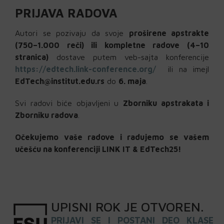
PRIJAVA RADOVA
Autori se pozivaju da svoje
proširene apstrakte
(750–1.000 reči) ili kompletne radove (4–10
stranica)
dostave putem veb-sajta konferencije
https://edtech.link-conference.org/
ili na imejl
EdTech@institut.edu.rs
do
6. maja
.
Svi radovi biće objavljeni u
Zborniku apstrakata i
Zborniku radova
.
Očekujemo vaše radove i radujemo se vašem
učešću na konferenciji LINK IT & EdTech25!
UPISNI
ROK
JE OTVOREN
.
PRIJAVI SE I POSTANI DEO KLASE