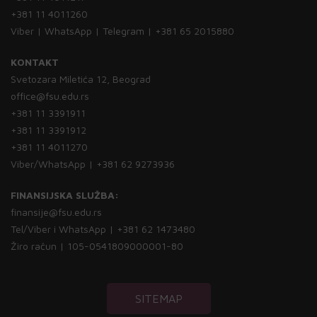
+381 11 4011260
Viber | WhatsApp | Telegram | +381 65 2015880
KONTAKT
Svetozara Miletića 12, Beograd
office@fsu.edu.rs
+381 11 3391911
+381 11 3391912
+381 11 4011270
Viber/WhatsApp | +381 62 9273936
FINANSIJSKA SLUŽBA:
finansije@fsu.edu.rs
Tel/Viber i WhatsApp | +381 62 1473480
Žiro račun | 105-0541809000001-80
SITEMAP