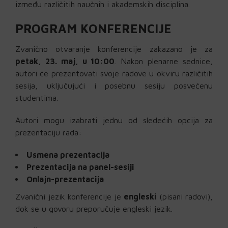
između različitih naučnih i akademskih disciplina.
PROGRAM KONFERENCIJE
Zvanično otvaranje konferencije zakazano je za
petak, 23. maj, u 10:00
. Nakon plenarne sednice,
autori će prezentovati svoje radove u okviru različitih
sesija, uključujući i posebnu sesiju posvećenu
studentima.
Autori mogu izabrati jednu od sledećih opcija za
prezentaciju rada:
Usmena prezentacija
Prezentacija na panel-sesiji
Onlajn-prezentacija
Zvanični jezik konferencije je
engleski
(pisani radovi),
dok se u govoru preporučuje engleski jezik.