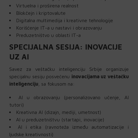
Virtuelna i proširena realnost
Blokčejn i kriptovalute
Digitalna multimedija i kreativne tehnologije
Korišćenje IT-a u nastavi i obrazovanju
Preduzetništvo u oblasti IT-a
SPECIJALNA SESIJA: INOVACIJE
UZ AI
Savez za veštačku inteligenciju Srbije organizuje
specijalnu sesiju posvećenu
inovacijama uz veštačku
inteligenciju
, sa fokusom na:
AI u obrazovanju (personalizovano učenje, AI
tutori)
Kreativna AI (dizajn, mediji, umetnost)
AI u preduzetništvu (startapi, inovacije)
AI i etika (ravnoteža između automatizacije i
ljudske kreativnosti)