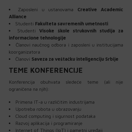
Zaposleni u ustanovama
Creative Academic
Alliance
Studenti
Fakulteta savremenih umetnosti
Studenti
Visoke škole strukovnih studija za
informacione tehnologije
Članovi naučnog odbora i zaposleni u institucijama
koorganizatora
Članovi
Saveza za veštačku inteligenciju Srbije
TEME KONFERENCIJE
Konferencija obuhvata sledeće teme (ali nije
ograničena na njih):
Primena IT-a u različitim industrijama
Upotreba robota u obrazovanju
Cloud computing i sigurnost podataka
Razvoj aplikacija i programiranje
Internet of Things (IoT) i pametni uređaji