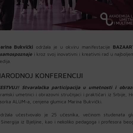
rina Bukvički
održala je u okviru manifestacije
BAZAAR
 samospoznaje
i kroz svoj inovativni i kreativni rad u najbolje
edija.
ARODNOJ KONFERENCIJI
ESTVUJ! Stvaralačka participacija u umetnosti i obraz
ramski umetnici i obrazovni stručnjaci i praktičari iz Srbije, H
fesorka ALUM-a, cenjena glumica Marina Bukvički.
 održala učestvovalo je 25 učesnika, većinom studenata g
inergija iz Bjeljine, kao i nekoliko pedagoga i profesora beo