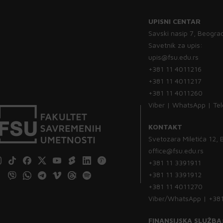
UPISNI CENTAR
Savski nasip 7, Beogra
Savetnik za upis:
upis@fsu.edu.rs
+381 11 4011216
+381 11 4011217
+381 11 4011260
Viber | WhatsApp | Te
KONTAKT
Svetozara Miletića 12,
office@fsu.edu.rs
+381 11 3391911
+381 11 3391912
+381 11 4011270
Viber/WhatsApp | +38
FINANSIJSKA SLUŽBA