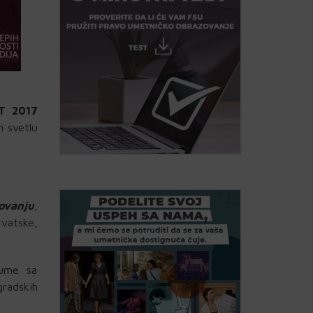
T 2017
m svetlu
ovanju
,
rvatske,
lume sa
gradskih