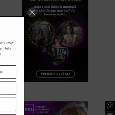
jima se
 program
rholjda,
e i kroja
entiteta,
a
azili do
pokazala
studenti