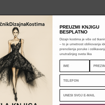
IONICI
PREUZMI KNJIGU
jedinstveni program u kom se izvodi niz konkretnih vežbi
ko
BESPLATNO
 i oseća iznova kroz ujedinjeni, slobodni izraz. Celokupan
tanislavskog kao utemeljivača klasične škole glume, do Meje
Dizajn kostima je više od tkanin
– to je umetnost oblikovanja id
prenošenja poruke i oslikavanj
 prolazili su razne zadate okolnosti, i maštom i uobraziljom dol
unutrašnjeg sveta lika
eh i vidno zadovoljstvo svih prisutnih, a profesorka Bukvički 
i odličan i posvećen pedagog, sa kojim imaju prilike da uče i 
e pogledati
u galeriji na sajtu
.
REN
.