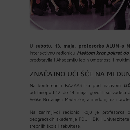
U subotu, 13. maja, profesorka ALUM-a Ma
interaktivnu radionicu
Maštom kroz pokret do
predstavila i Akademiju lepih umetnosti i multim
ZNAČAJNO UČEŠĆE NA MEĐUN
Na konferenciji BAZAART-a pod nazivom
UČ
održanoj od 12. do 14. maja, govorili su vodeći d
Velike Britanije i Mađarske, a među njima i pro
Na zanimljivoj radionici koju je profesorka
beogradskih akademija FDU i BK i Univerziteta S
srednjih škola i fakulteta.