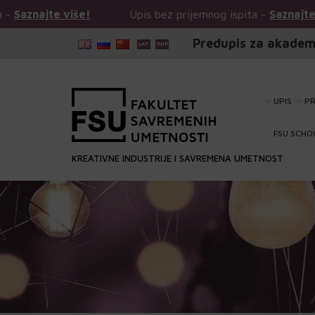
Upis bez prijemnog ispita -
Saznajte više!
Upis be
Predupis za akadem
UPIS
P
FSU SCHO
KREATIVNE INDUSTRIJE I SAVREMENA UMETNOST