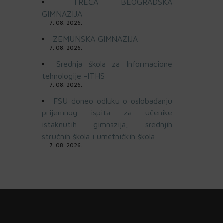
TREĆA BEOGRADSKA
GIMNAZIJA
7. 08. 2026.
ZEMUNSKA GIMNAZIJA
7. 08. 2026.
Srednja škola za Informacione
tehnologije -ITHS
7. 08. 2026.
FSU doneo odluku o oslobađanju
prijemnog ispita za učenike
istaknutih gimnazija, srednjih
stručnih škola i umetničkih škola
7. 08. 2026.