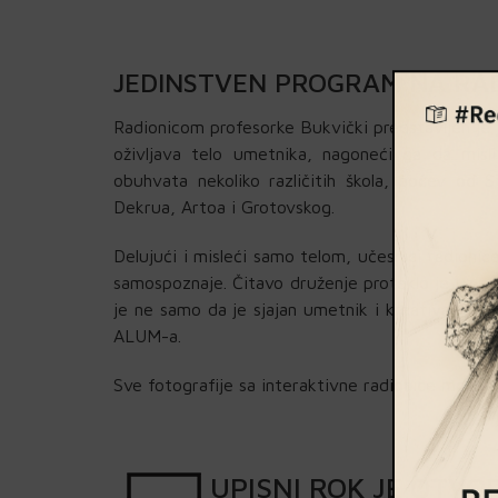
JEDINSTVEN PROGRAM NA RAD
Radionicom profesorke Bukvički predstavljen je
oživljava telo umetnika, nagoneći ga da misli
obuhvata nekoliko različitih škola, počev od S
Dekrua, Artoa i Grotovskog.
Delujući i misleći samo telom, učesnici radionice
samospoznaje. Čitavo druženje proteklo je uz sm
je ne samo da je sjajan umetnik i kreativac već 
ALUM-a.
Sve fotografije sa interaktivne radionice možet
UPISNI
ROK
JE OTVO