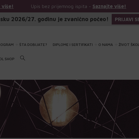
z prijemnog ispita -
Saznajte više!
Upis bez prijemnog
sku 2026/27. godinu je zvanično počeo!
PRIJAVI S
ROGRAM
ŠTA DOBIJATE?
DIPLOME I SERTIFIKATI
O NAMA
ŽIVOT ŠKO
OL SHOP