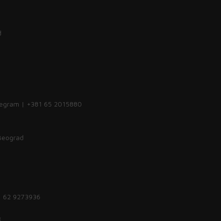
d
legram | +381 65 2015880
 Beograd
1 62 9273936
: