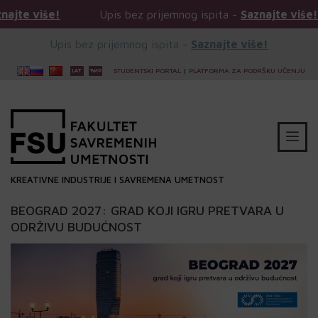
Upis bez prijemnog ispita -
Saznajte više!
Upis
Upis bez prijemnog ispita -
Saznajte više!
STUDENTSKI PORTAL
|
PLATFORMA ZA PODRŠKU UČENJU
KREATIVNE INDUSTRIJE I SAVREMENA UMETNOST
BEOGRAD 2027: GRAD KOJI IGRU PRETVARA U
ODRŽIVU BUDUĆNOST