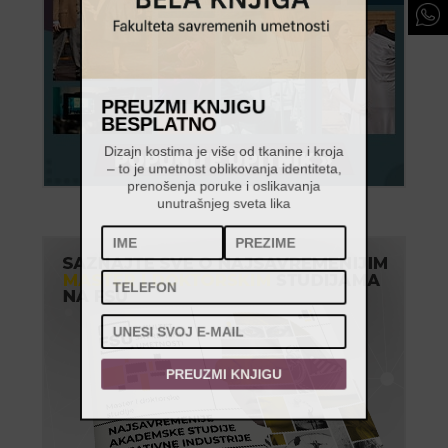
PREUZMI KNJIGU
BESPLATNO
Dizajn kostima je više od tkanine i kroja
– to je umetnost oblikovanja identiteta,
prenošenja poruke i oslikavanja
unutrašnjeg sveta lika
PREUZMI KNJIGU