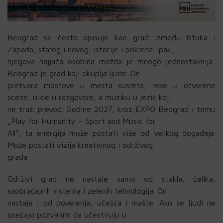
Beograd se često opisuje kao grad između Istoka i
Zapada, starog i novog, istorije i pokreta. Ipak,
njegova najjača osobina možda je mnogo jednostavnija:
Beograd je grad koji okuplja ljude. On
pretvara mostove u mesta susreta, reke u otvorene
scene, ulice u razgovore, a muziku u jezik koji
ne traži prevod. Godine 2027, kroz EXPO Beograd i temu
„Play for Humanity – Sport and Music for
All”, ta energija može postati više od velikog događaja.
Može postati vizija kreativnog i održivog
grada.
Održivi grad ne nastaje samo od stakla, čelika,
saobraćajnih sistema i zelenih tehnologija. On
nastaje i od poverenja, učešća i mašte. Ako se ljudi ne
osećaju pozvanim da učestvuju u