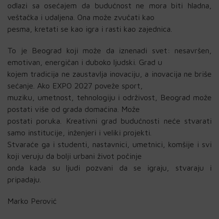
odlazi sa osećajem da budućnost ne mora biti hladna,
veštačka i udaljena. Ona može zvučati kao
pesma, kretati se kao igra i rasti kao zajednica.
To je Beograd koji može da iznenadi svet: nesavršen,
emotivan, energičan i duboko ljudski. Grad u
kojem tradicija ne zaustavlja inovaciju, a inovacija ne briše
sećanje. Ako EXPO 2027 poveže sport,
muziku, umetnost, tehnologiju i održivost, Beograd može
postati više od grada domaćina. Može
postati poruka. Kreativni grad budućnosti neće stvarati
samo institucije, inženjeri i veliki projekti.
Stvaraće ga i studenti, nastavnici, umetnici, komšije i svi
koji veruju da bolji urbani život počinje
onda kada su ljudi pozvani da se igraju, stvaraju i
pripadaju.
Marko Perović