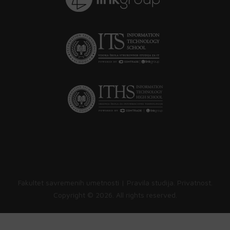
Fakultet savremenih umetnosti |
Pravila studija
.
Privatnost
.
Copyright ©
2026. All rights reserved.