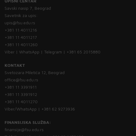
UPISNI CENTAR
Savski nasip 7, Beograd
Savetnik za upis:
upis@fsu.edu.rs
+381 11 4011216
+381 11 4011217
+381 11 4011260
Viber | WhatsApp | Telegram | +381 65 2015880
KONTAKT
Svetozara Miletića 12, Beograd
office@fsu.edu.rs
+381 11 3391911
+381 11 3391912
+381 11 4011270
Viber/WhatsApp | +381 62 9273936
FINANSIJSKA SLUŽBA:
finansije@fsu.edu.rs