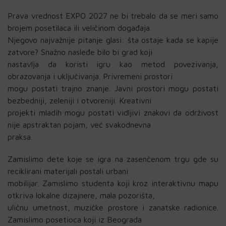
Prava vrednost EXPO 2027 ne bi trebalo da se meri samo
brojem posetilaca ili veličinom događaja.
Njegovo najvažnije pitanje glasi: šta ostaje kada se kapije
zatvore? Snažno nasleđe bilo bi grad koji
nastavlja da koristi igru kao metod povezivanja,
obrazovanja i uključivanja. Privremeni prostori
mogu postati trajno znanje. Javni prostori mogu postati
bezbedniji, zeleniji i otvoreniji. Kreativni
projekti mladih mogu postati vidljivi znakovi da održivost
nije apstraktan pojam, već svakodnevna
praksa.
Zamislimo dete koje se igra na zasenčenom trgu gde su
reciklirani materijali postali urbani
mobilijar. Zamislimo studenta koji kroz interaktivnu mapu
otkriva lokalne dizajnere, mala pozorišta,
uličnu umetnost, muzičke prostore i zanatske radionice.
Zamislimo posetioca koji iz Beograda