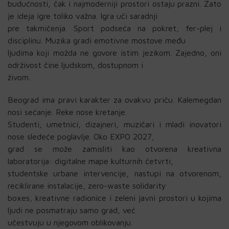
budućnosti, čak i najmoderniji prostori ostaju prazni. Zato
je ideja igre toliko važna. Igra uči saradnji
pre takmičenja. Sport podseća na pokret, fer-plej i
disciplinu. Muzika gradi emotivne mostove među
ljudima koji možda ne govore istim jezikom. Zajedno, oni
održivost čine ljudskom, dostupnom i
živom.
Beograd ima pravi karakter za ovakvu priču. Kalemegdan
nosi sećanje. Reke nose kretanje.
Studenti, umetnici, dizajneri, muzičari i mladi inovatori
nose sledeće poglavlje. Oko EXPO 2027,
grad se može zamisliti kao otvorena kreativna
laboratorija: digitalne mape kulturnih četvrti,
studentske urbane intervencije, nastupi na otvorenom,
reciklirane instalacije, zero-waste solidarity
boxes, kreativne radionice i zeleni javni prostori u kojima
ljudi ne posmatraju samo grad, već
učestvuju u njegovom oblikovanju.