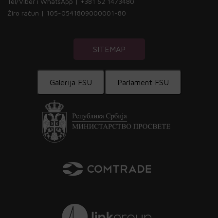
Tel/Viber i WhatsApp | +381 62 1473480
Žiro račun | 105-0541809000001-80
SITEMAP
Galerija FSU
Parlament FSU