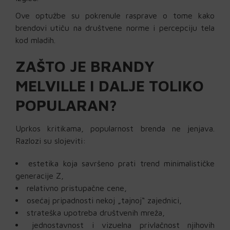
Ove optužbe su pokrenule rasprave o tome kako
brendovi utiču na društvene norme i percepciju tela
kod mladih.
ZAŠTO JE BRANDY
MELVILLE I DALJE TOLIKO
POPULARAN?
Uprkos kritikama, popularnost brenda ne jenjava.
Razlozi su slojeviti:
estetika koja savršeno prati trend minimalističke
generacije Z,
relativno pristupačne cene,
osećaj pripadnosti nekoj „tajnoj“ zajednici,
strateška upotreba društvenih mreža,
jednostavnost i vizuelna privlačnost njihovih