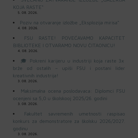
KOJA RASTE“
5. 08. 2026.
Poziv na otvaranje izložbe „Eksplozija mirisa”
4. 08. 2026.
FSU RASTE! POVEĆAVAMO KAPACITET
BIBLIOTEKE I OTVARAMO NOVU ČITAONICU!
4. 08. 2026.
🎓 Pokreni karijeru u industriji koja raste 3x
brže od ostalih – upiši FSU i postani lider
kreativnih industrija!
3. 08. 2026.
Maksimalna ocena poslodavaca: Diplomci FSU
ocenjeni sa 5,0 u školskooj 2025/26. godini
3. 08. 2026.
Fakultet savremenih umetnosti raspisao
konkurs za demonstratore za školsku 2026/2027.
godinu
3. 08. 2026.