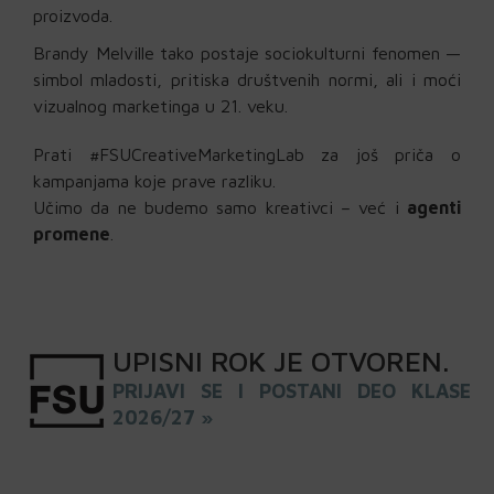
proizvoda.
Brandy Melville tako postaje sociokulturni fenomen —
simbol mladosti, pritiska društvenih normi, ali i moći
vizualnog marketinga u 21. veku.
Prati #FSUCreativeMarketingLab za još priča o
kampanjama koje prave razliku.
Učimo da ne budemo samo kreativci – već i
agenti
promene
.
UPISNI
ROK
JE OTVOREN
.
PRIJAVI SE I POSTANI DEO KLASE
2026/27 »