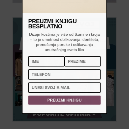
PREUZMI KNJIGU
BESPLATNO
Dizajn kostima je više od tkanine i kroja
– to je umetnost oblikovanja identiteta,
prenošenja poruke i oslikavanja
unutrašnjeg sveta lika
PREUZMI KNJIGU