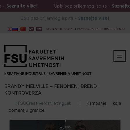
 više!
Upis bez prijemnog ispita -
Saznajte više!
Upis bez prijemnog ispita -
Saznajte više!
STUDENTSKI PORTAL
|
PLATFORMA ZA PODRŠKU UČENJU
KREATIVNE INDUSTRIJE I SAVREMENA UMETNOST
BRANDY MELVILLE – FENOMEN, BREND I
KONTROVERZA
#FSUCreativeMarketingLab
| Kampanje koje
pomeraju granice