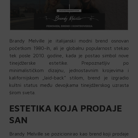
Brandy Melville je italijanski modni brend osnovan
početkom 1980-ih, ali je globalnu popularnost stekao
tek posle 2010. godine, kada je postao simbol nove
tinejdžerske estetike. Prepoznatljiv po
minimalističkom dizajnu, jednostavnim krojevima i
kalifornijskom „laid-back” stilom, brend je izgradio
kultni status među devojkama tinejdžerskog uzrasta
širom sveta.
ESTETIKA KOJA PRODAJE
SAN
Brandy Melville se pozicionirao kao brend koji prodaje