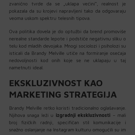
zvanično tvrde da se „uklapa većini“, realnost je
pokazala da su krojevi napravljeni tako da odgovaraju
veoma uskom spektru telesnih tipova.
Ova politika dovela je do optužbi da brend promoviše
nerealne standarde lepote i podstiče negativnu sliku o
telu kod mladih devojaka. Mnogi sociolozi i psiholozi su
isticali da Brandy Melville utiče na formiranje osećaja
nedovoljnosti kod onih koje se ne uklapaju u taj
nametnuti ideal.
EKSKLUZIVNOST KAO
MARKETING STRATEGIJA
Brandy Melville retko koristi tradicionalno oglašavanje.
Njihova snaga leži u
izgradnji ekskluzivnosti
– mali
broj fizičkih radnji, specifičan stil komunikacije i
snažno oslanjanje na Instagram kulturu omogućili su im