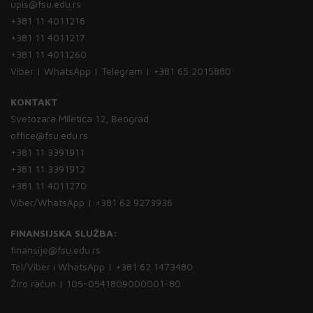
upis@fsu.edu.rs
+381 11 4011216
+381 11 4011217
+381 11 4011260
Viber | WhatsApp | Telegram | +381 65 2015880
KONTAKT
Svetozara Miletića 12, Beograd
office@fsu.edu.rs
+381 11 3391911
+381 11 3391912
+381 11 4011270
Viber/WhatsApp | +381 62 9273936
FINANSIJSKA SLUŽBA:
finansije@fsu.edu.rs
Tel/Viber i WhatsApp | +381 62 1473480
Žiro račun | 105-0541809000001-80