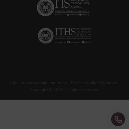
Fakultet savremenih umetnosti |
Pravila studija
.
Privatnost
.
Copyright ©
2026. All rights reserved.