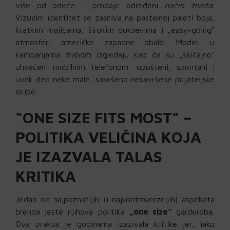
više od odeće – prodaje određeni
način života
.
Vizuelni identitet se zasniva na pastelnoj paleti boja,
kratkim majicama, širokim duksevima i „easy-going“
atmosferi američke zapadne obale. Modeli u
kampanjama mahom izgledaju kao da su „slučajno“
uhvaćeni mobilnim telefonom: opušteni, spontani i
uvek deo neke male, savršeno nesavršene prijateljske
ekipe.
“ONE SIZE FITS MOST” –
POLITIKA VELIČINA KOJA
JE IZAZVALA TALAS
KRITIKA
Jedan od najpoznatijih (i najkontroverznijih) aspekata
brenda jeste njihova politika
„one size“
garderobe.
Ova praksa je godinama izazivala kritike jer, iako