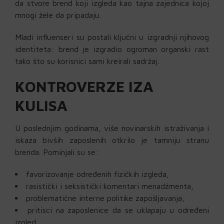
da stvore brend koji izgleda kao tajna zajednica kojoj
mnogi žele da pripadaju.
Mladi influenseri su postali ključni u izgradnji njihovog
identiteta: brend je izgradio ogroman organski rast
tako što su korisnici sami kreirali sadržaj.
KONTROVERZE IZA
KULISA
U poslednjim godinama, više novinarskih istraživanja i
iskaza bivših zaposlenih otkrilo je tamniju stranu
brenda. Pominjali su se:
favorizovanje određenih fizičkih izgleda,
rasistički i seksistički komentari menadžmenta,
problematične interne politike zapošljavanja,
pritisci na zaposlenice da se uklapaju u određeni
izgled.