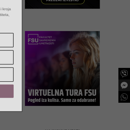
e i kroja
entiteta,
a