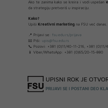
Ako te zanima kako se kreira i vodi uspešan
e
da strategiju pretvoriš u inspiraciju.
Kako?
Upiši
Kreativni marketing
na FSU već danas.
📍 Prijavi se:
fsu.edu.rs/prijava
📧 Piši:
upis@fsu.edu.rs
📞 Pozovi: +381 (0)11/40-11-216, +381 (0)11/
📱 Viber/WhatsApp: +381 (0)65/20-15-880
UPISNI
ROK
JE OTVO
PRIJAVI SE I POSTANI DEO KL