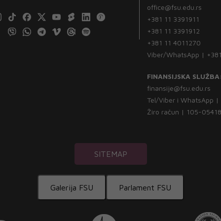
office@fsu.edu.rs
+381 11 3391911
+381 11 3391912
+381 11 4011270
Viber/WhatsApp | +38
FINANSIJSKA SLUŽBA
finansije@fsu.edu.rs
Tel/Viber i WhatsApp 
Žiro račun | 105-054
SITEMAP
Galerija FSU
Parlament FSU