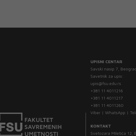
UPISNI CENTAR
Savski nasip 7, Beogra
Savetnik za upis:
upis@fsu.edu.rs
+381 11 4011216
+381 11 4011217
+381 11 4011260
Viber | WhatsApp | Te
KONTAKT
Svetozara Miletića 12,