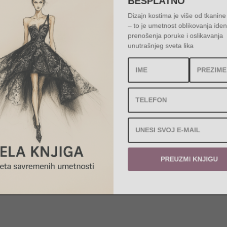
Dizajn kostima je više od tkanin
– to je umetnost oblikovanja id
prenošenja poruke i oslikavanj
unutrašnjeg sveta lika
PREUZMI KNJIGU