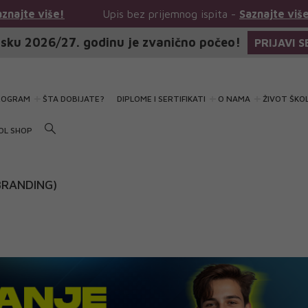
Upis bez prijemnog ispita -
Saznajte više!
Upis
sku 2026/27. godinu je zvanično počeo!
PRIJAVI S
ROGRAM
ŠTA DOBIJATE?
DIPLOME I SERTIFIKATI
O NAMA
ŽIVOT ŠKO
OL SHOP
BRANDING)