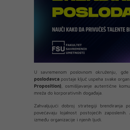
U savremenom poslovnom okruženju, gde 
poslodavca
postaje ključ uspeha svake organ
Proposition)
, osmišljavanje autentične komu
mreža do korporativnih događaja.
Zahvaljujući dobroj strategiji brendiranja
povećavaju lojalnost postojećih zaposlenih
između organizacije i njenih ljudi.