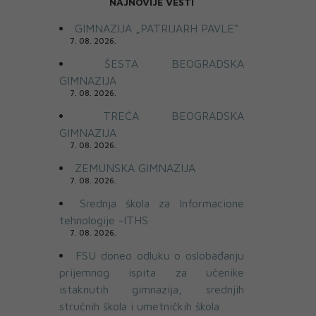
NAJNOVIJE VESTI
GIMNAZIJA „PATRIJARH PAVLE“
7. 08. 2026.
ŠESTA BEOGRADSKA
GIMNAZIJA
7. 08. 2026.
TREĆA BEOGRADSKA
GIMNAZIJA
7. 08. 2026.
ZEMUNSKA GIMNAZIJA
7. 08. 2026.
Srednja škola za Informacione
tehnologije -ITHS
7. 08. 2026.
FSU doneo odluku o oslobađanju
prijemnog ispita za učenike
istaknutih gimnazija, srednjih
stručnih škola i umetničkih škola