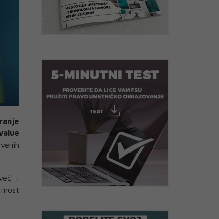
ranje
Value
tvenih
već i
 most