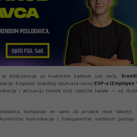
je konkurencija za kvalitetne kadrove sve veća,
brendi
izacije. Employer branding obuhvata razvoj
EVP-a (Employee 
nikacije i aktivaciju brenda kroz različite kanale — od druš
 poslodavca, kompanije ne samo da privlače nove talente, 
. Autentična komunikacija i transparentne vrednosti postaju