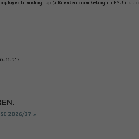
mployer branding
, upiši
Kreativni marketing
na FSU i nauči
40-11-217
REN
.
ASE 2026/27 »