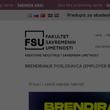
najte više!
Upis bez prijemnog ispita -
Saznajte više!
Predupis za akadem
UPIS
P
FSU SCHO
KREATIVNE INDUSTRIJE I SAVREMENA UMETNOST
BRENDIRANJE POSLODAVCA (EMPLOYER 
Privuci i zadrži najbolje talente!