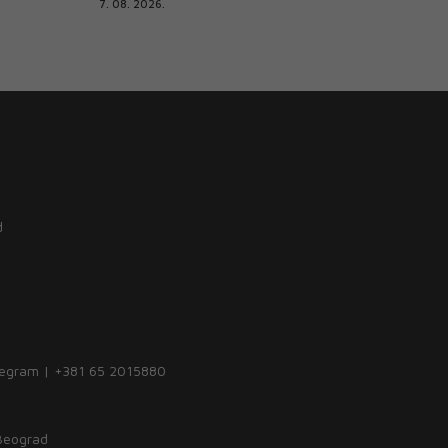
7. 08. 2026.
d
legram | +381 65 2015880
 Beograd