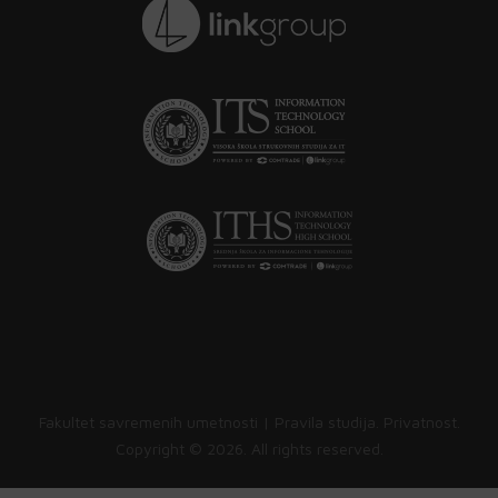
Fakultet savremenih umetnosti |
Pravila studija
.
Privatnost
.
Copyright ©
2026. All rights reserved.