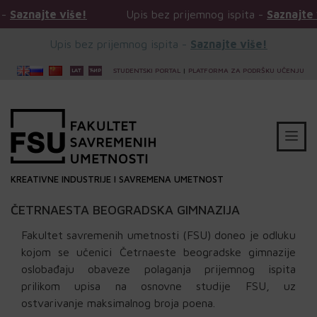
 više!
Upis bez prijemnog ispita -
Saznajte više!
Upis bez prijemnog ispita -
Saznajte više!
STUDENTSKI PORTAL
|
PLATFORMA ZA PODRŠKU UČENJU
KREATIVNE INDUSTRIJE I SAVREMENA UMETNOST
ČETRNAESTA BEOGRADSKA GIMNAZIJA
Fakultet savremenih umetnosti (FSU) doneo je odluku
kojom se učenici Četrnaeste beogradske gimnazije
oslobađaju obaveze polaganja prijemnog ispita
prilikom upisa na osnovne studije FSU, uz
ostvarivanje maksimalnog broja poena.