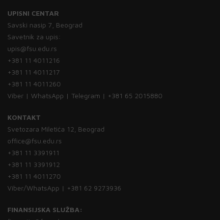
UPISNI CENTAR
Savski nasip 7, Beograd
Savetnik za upis:
upis@fsu.edu.rs
+381 11 4011216
+381 11 4011217
+381 11 4011260
Viber | WhatsApp | Telegram | +381 65 2015880
KONTAKT
Svetozara Miletića 12, Beograd
office@fsu.edu.rs
+381 11 3391911
+381 11 3391912
+381 11 4011270
Viber/WhatsApp | +381 62 9273936
FINANSIJSKA SLUŽBA: