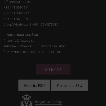
office@fsu.edu.rs
+381 11 3391911
+381 11 3391912
+381 11 4011270
Viber/WhatsApp | +381 62 9273936
FINANSIJSKA SLUŽBA:
finansije@fsu.edu.rs
Tel/Viber i WhatsApp | +381 62 1473480
Žiro račun | 105-0541809000001-80
SITEMAP
Galerija FSU
Parlament FSU