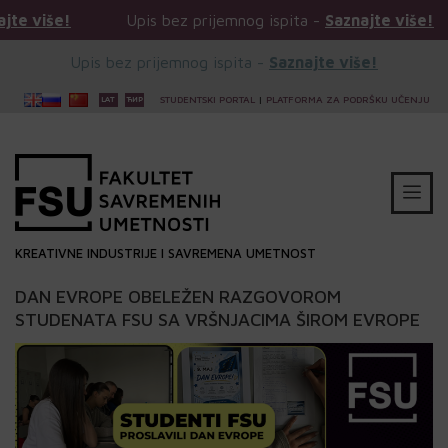
!
Upis bez prijemnog ispita -
Saznajte više!
Upi
Upis bez prijemnog ispita -
Saznajte više!
STUDENTSKI PORTAL
|
PLATFORMA ZA PODRŠKU UČENJU
KREATIVNE INDUSTRIJE I SAVREMENA UMETNOST
DAN EVROPE OBELEŽEN RAZGOVOROM
STUDENATA FSU SA VRŠNJACIMA ŠIROM EVROPE