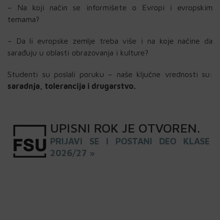
– Na koji način se informišete o Evropi i evropskim
temama?
– Da li evropske zemlje treba više i na koje načine da
sarađuju u oblasti obrazovanja i kulture?
Studenti su poslali poruku – naše ključne vrednosti su:
saradnja, tolerancija i drugarstvo.
UPISNI
ROK
JE OTVOREN
.
PRIJAVI SE I POSTANI DEO KLASE
2026/27 »