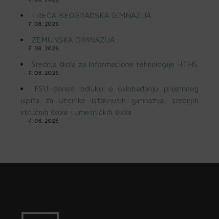
TREĆA BEOGRADSKA GIMNAZIJA
7. 08. 2026.
ZEMUNSKA GIMNAZIJA
7. 08. 2026.
Srednja škola za Informacione tehnologije -ITHS
7. 08. 2026.
FSU doneo odluku o oslobađanju prijemnog
ispita za učenike istaknutih gimnazija, srednjih
stručnih škola i umetničkih škola
7. 08. 2026.