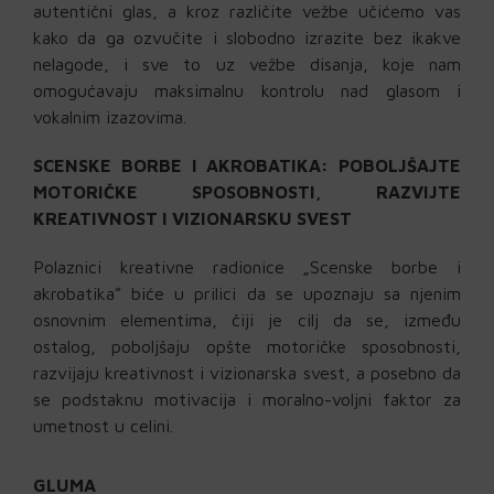
autentični glas, a kroz različite vežbe učićemo vas
kako da ga ozvučite i slobodno izrazite bez ikakve
nelagode, i sve to uz vežbe disanja, koje nam
omogućavaju maksimalnu kontrolu nad glasom i
vokalnim izazovima.
SCENSKE BORBE I AKROBATIKA:
POBOLJŠAJTE
MOTORIČKE SPOSOBNOSTI, RAZVIJTE
KREATIVNOST I VIZIONARSKU SVEST
Polaznici kreativne radionice „Scenske borbe i
akrobatika” biće u prilici da se upoznaju sa njenim
osnovnim elementima, čiji je cilj da se, između
ostalog, poboljšaju opšte motoričke sposobnosti,
razvijaju kreativnost i vizionarska svest, a posebno da
se podstaknu motivacija i moralno-voljni faktor za
umetnost u celini.
GLUMA