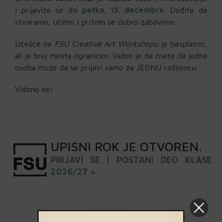
i prijavite se
do petka, 15. decembra.
Dođite da
stvaramo, učimo i pritom se dobro zabavimo.
Učešće na
FSU Creative Art Workshopu
je besplatno,
ali je broj mesta ograničen. Važno je da znate da jedna
osoba može da se prijavi samo za JEDNU radionicu.
Vidimo se!
UPISNI
ROK
JE OTVOREN
.
PRIJAVI SE I POSTANI DEO KLASE
2026/27 »