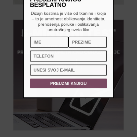
BESPLATNO
Dizajn kostima je više od tkanine i kroja
– to je umetnost oblikovanja identiteta,
prenošenja poruke i oslikavanja
unutrašnjeg sveta lika
PREUZMI KNJIGU