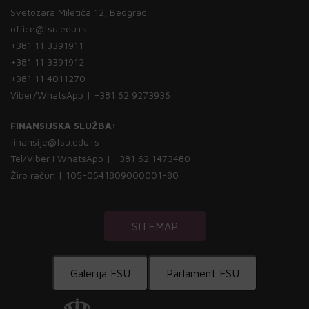
Svetozara Miletića 12, Beograd
office@fsu.edu.rs
+381 11 3391911
+381 11 3391912
+381 11 4011270
Viber/WhatsApp | +381 62 9273936
FINANSIJSKA SLUŽBA:
finansije@fsu.edu.rs
Tel/Viber i WhatsApp | +381 62 1473480
Žiro račun | 105-0541809000001-80
SITEMAP
Galerija FSU
Parlament FSU