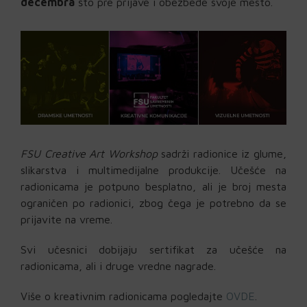
decembra
što pre prijave i obezbede svoje mesto.
FSU Creative Art Workshop
sadrži radionice iz glume,
slikarstva i multimedijalne produkcije. Učešće na
radionicama je potpuno besplatno, ali je broj mesta
ograničen po radionici, zbog čega je potrebno da se
prijavite na vreme.
Svi učesnici dobijaju sertifikat za učešće na
radionicama, ali i druge vredne nagrade.
Više o kreativnim radionicama pogledajte
OVDE
.