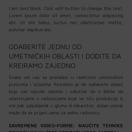
I am text block. Click edit button to change this text.
Lorem ipsum dolor sit amet, consectetur adipiscing
elit. Ut elit tellus, luctus nec ullamcorper mattis,
pulvinar dapibus leo.
ODABERITE JEDNU OD
UMETNIČKIH OBLASTI I DOĐITE DA
KREIRAMO ZAJEDNO
Svako od vas se pronalazi u različitim umetničkim
pravcima i izrazima. Potrebno je da izaberete oblast
koja vaš najviše zanima i odlučite da li želite da
učestvujete u radionicama koje se tiču produkcije ili
ste pak zaljubljenik u glumu ili slikarstvo. Jedan učenik
može da se prijavi samo za jednu radionicu.
SAVREMENE VIDEO-FORME:
NAUČITE TEHNIKE