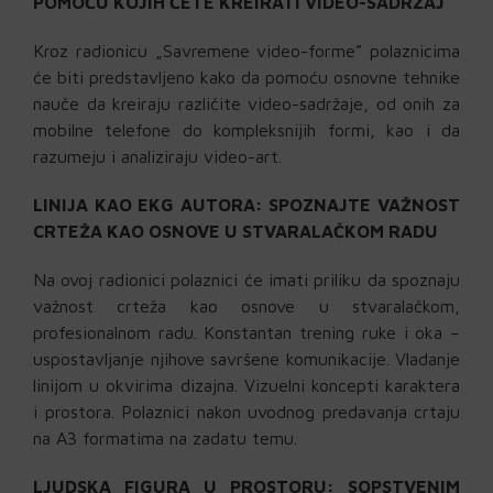
POMOĆU KOJIH ĆETE KREIRATI VIDEO-SADRŽAJ
Kroz radionicu „Savremene video-forme” polaznicima
će biti predstavljeno kako da pomoću osnovne tehnike
nauče da kreiraju različite video-sadržaje, od onih za
mobilne telefone do kompleksnijih formi, kao i da
razumeju i analiziraju video-art.
LINIJA KAO EKG AUTORA:
SPOZNAJTE VAŽNOST
CRTEŽA KAO OSNOVE U STVARALAČKOM RADU
Na ovoj radionici polaznici će imati priliku da spoznaju
važnost crteža kao osnove u stvaralačkom,
profesionalnom radu. Konstantan trening ruke i oka –
uspostavljanje njihove savršene komunikacije. Vladanje
linijom u okvirima dizajna. Vizuelni koncepti karaktera
i prostora. Polaznici nakon uvodnog predavanja crtaju
na A3 formatima na zadatu temu.
LJUDSKA FIGURA U PROSTORU:
SOPSTVENIM