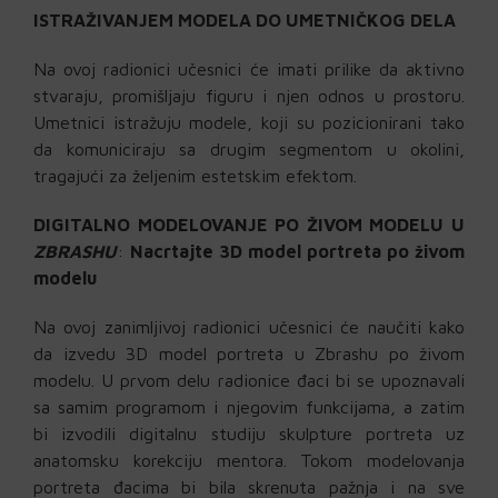
ISTRAŽIVANJEM MODELA DO UMETNIČKOG DELA
Na ovoj radionici učesnici će imati prilike da aktivno
stvaraju, promišljaju figuru i njen odnos u prostoru.
Umetnici istražuju modele, koji su pozicionirani tako
da komuniciraju sa drugim segmentom u okolini,
tragajući za željenim estetskim efektom.
DIGITALNO MODELOVANJE PO ŽIVOM MODELU U
ZBRASHU
:
Nacrtajte 3D model portreta po živom
modelu
Na ovoj zanimljivoj radionici učesnici će naučiti kako
da izvedu 3D model portreta u Zbrashu po živom
modelu. U prvom delu radionice đaci bi se upoznavali
sa samim programom i njegovim funkcijama, a zatim
bi izvodili digitalnu studiju skulpture portreta uz
anatomsku korekciju mentora. Tokom modelovanja
portreta đacima bi bila skrenuta pažnja i na sve