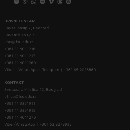
UPISNI CENTAR
Savski nasip 7, Beograd
Savetnik za upis:
upis@fsu.edu.rs
+381 11 4011216
+381 11 4011217
+381 11 4011260
Viber | WhatsApp | Telegram | +381 65 2015880
KONTAKT
Svetozara Miletića 12, Beograd
office@fsu.edu.rs
+381 11 3391911
+381 11 3391912
+381 11 4011270
Viber/WhatsApp | +381 62 9273936