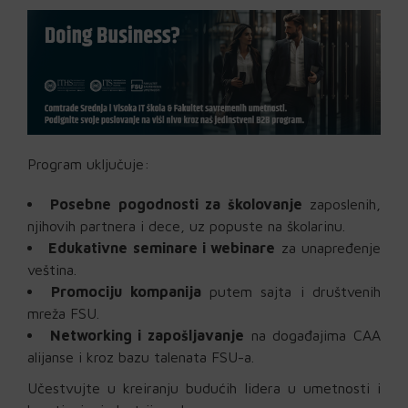
Program uključuje:
Posebne pogodnosti za školovanje
zaposlenih,
njihovih partnera i dece, uz popuste na školarinu.
Edukativne seminare i webinare
za unapređenje
veština.
Promociju kompanija
putem sajta i društvenih
mreža FSU.
Networking i zapošljavanje
na događajima CAA
alijanse i kroz bazu talenata FSU-a.
Učestvujte u kreiranju budućih lidera u umetnosti i