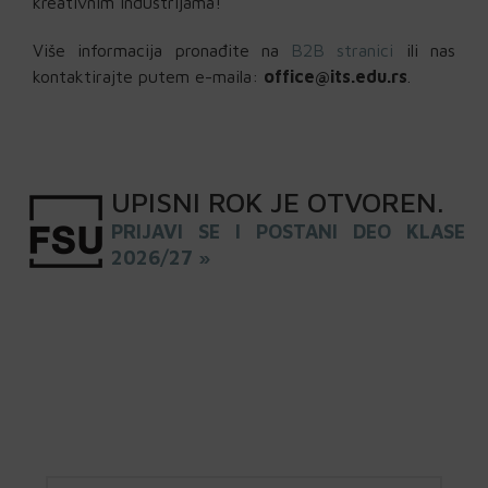
kreativnim industrijama!
Više informacija pronađite na
B2B stranici
ili nas
kontaktirajte putem e-maila:
office@its.edu.rs
.
UPISNI
ROK
JE OTVOREN
.
PRIJAVI SE I POSTANI DEO KLASE
2026/27 »