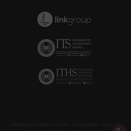
Fakultet savremenih umetnosti |
Pravila studija
.
Privatnost
.