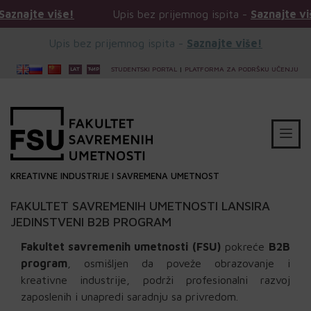
iše!
Upis bez prijemnog ispita -
Saznajte više!
Upis bez prijemnog ispita -
Saznajte više!
STUDENTSKI PORTAL
|
PLATFORMA ZA PODRŠKU UČENJU
KREATIVNE INDUSTRIJE I SAVREMENA UMETNOST
FAKULTET SAVREMENIH UMETNOSTI LANSIRA
JEDINSTVENI B2B PROGRAM
Fakultet savremenih umetnosti (FSU)
pokreće
B2B
program
, osmišljen da poveže obrazovanje i
kreativne industrije, podrži profesionalni razvoj
zaposlenih i unapredi saradnju sa privredom.