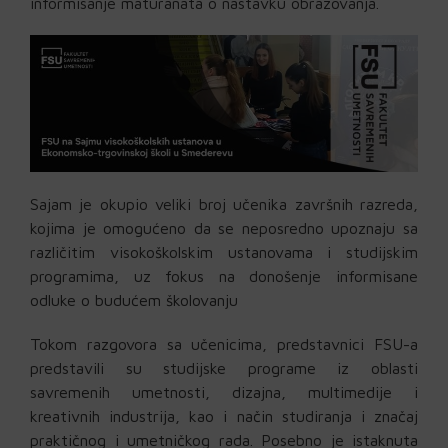
informisanje maturanata o nastavku obrazovanja.
Sajam je okupio veliki broj učenika završnih razreda,
kojima je omogućeno da se neposredno upoznaju sa
različitim visokoškolskim ustanovama i studijskim
programima, uz fokus na donošenje informisane
odluke o budućem školovanju
Tokom razgovora sa učenicima, predstavnici FSU-a
predstavili su studijske programe iz oblasti
savremenih umetnosti, dizajna, multimedije i
kreativnih industrija, kao i način studiranja i značaj
praktičnog i umetničkog rada. Posebno je istaknuta