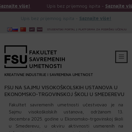
više!
Upis bez prijemnog ispita -
Saznajte više!
Upis bez prijemnog ispita -
Saznajte više!
STUDENTSKI PORTAL
|
PLATFORMA ZA PODRŠKU UČENJU
KREATIVNE INDUSTRIJE I SAVREMENA UMETNOST
FSU NA SAJMU VISOKOŠKOLSKIH USTANOVA U
EKONOMSKO-TRGOVINSKOJ ŠKOLI U SMEDEREVU
Fakultet savremenih umetnosti učestvovao je na
Sajmu visokoškolskih ustanova, održanom 13.
decembra 2025. godine u Ekonomsko-trgovinskoj školi
u Smederevu, u okviru aktivnosti usmerenih na