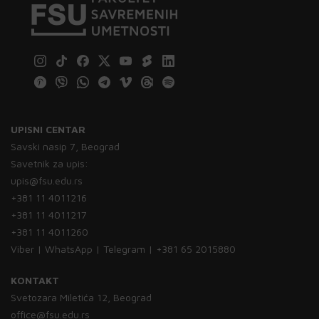
UPISNI CENTAR
Savski nasip 7, Beograd
Savetnik za upis:
upis@fsu.edu.rs
+381 11 4011216
+381 11 4011217
+381 11 4011260
Viber | WhatsApp | Telegram | +381 65 2015880
KONTAKT
Svetozara Miletića 12, Beograd
office@fsu.edu.rs