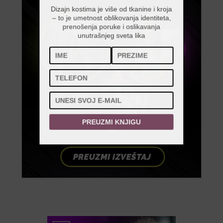
Dizajn kostima je više od tkanine i kroja
– to je umetnost oblikovanja identiteta,
prenošenja poruke i oslikavanja
unutrašnjeg sveta lika
PREUZMI KNJIGU