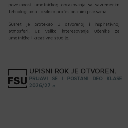
povezanost umetničkog obrazovanja sa savremenim
tehnologijama i realnim profesionalnim praksama.
Susret je protekao u otvorenoj i inspirativnoj
atmosferi, uz veliko interesovanje učenika za
umetničke i kreativne studije.
UPISNI
ROK
JE OTVOREN
.
PRIJAVI SE I POSTANI DEO KLASE
2026/27 »