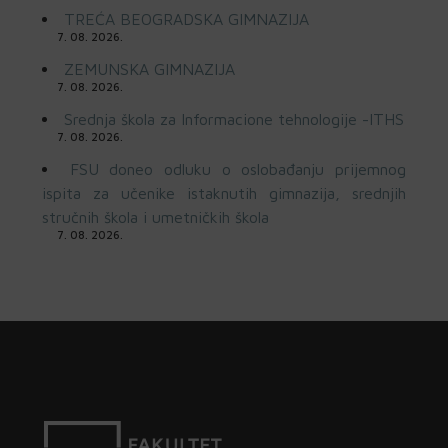
TREĆA BEOGRADSKA GIMNAZIJA
7. 08. 2026.
ZEMUNSKA GIMNAZIJA
7. 08. 2026.
Srednja škola za Informacione tehnologije -ITHS
7. 08. 2026.
FSU doneo odluku o oslobađanju prijemnog
ispita za učenike istaknutih gimnazija, srednjih
stručnih škola i umetničkih škola
7. 08. 2026.