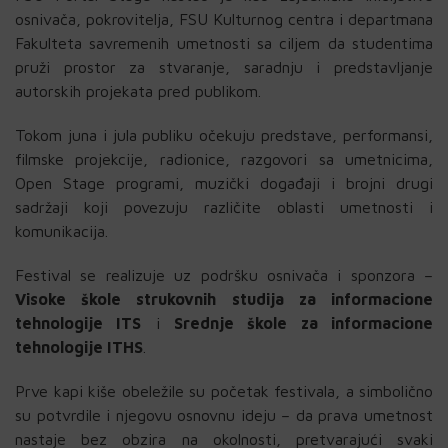
osnivača, pokrovitelja, FSU Kulturnog centra i departmana
Fakulteta savremenih umetnosti sa ciljem da studentima
pruži prostor za stvaranje, saradnju i predstavljanje
autorskih projekata pred publikom.
Tokom juna i jula publiku očekuju predstave, performansi,
filmske projekcije, radionice, razgovori sa umetnicima,
Open Stage programi, muzički događaji i brojni drugi
sadržaji koji povezuju različite oblasti umetnosti i
komunikacija.
Festival se realizuje uz podršku osnivača i sponzora –
Visoke škole strukovnih studija za informacione
tehnologije ITS
i
Srednje škole za informacione
tehnologije ITHS
.
Prve kapi kiše obeležile su početak festivala, a simbolično
su potvrdile i njegovu osnovnu ideju – da prava umetnost
nastaje bez obzira na okolnosti, pretvarajući svaki