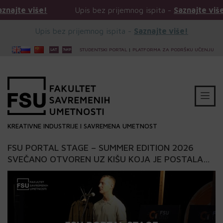
še!
Upis bez prijemnog ispita -
Saznajte više!
U
Upis bez prijemnog ispita -
Saznajte više!
STUDENTSKI PORTAL
|
PLATFORMA ZA PODRŠKU UČENJU
KREATIVNE INDUSTRIJE I SAVREMENA UMETNOST
FSU PORTAL STAGE – SUMMER EDITION 2026
SVEČANO OTVOREN UZ KIŠU KOJA JE POSTALA
DEO SCENE