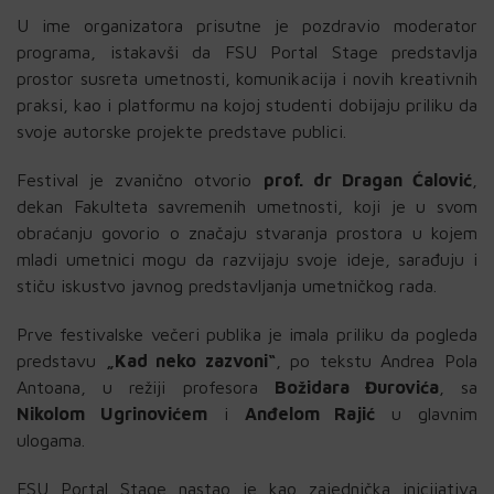
U ime organizatora prisutne je pozdravio moderator
programa, istakavši da FSU Portal Stage predstavlja
prostor susreta umetnosti, komunikacija i novih kreativnih
praksi, kao i platformu na kojoj studenti dobijaju priliku da
svoje autorske projekte predstave publici.
Festival je zvanično otvorio
prof. dr Dragan Ćalović
,
dekan Fakulteta savremenih umetnosti, koji je u svom
obraćanju govorio o značaju stvaranja prostora u kojem
mladi umetnici mogu da razvijaju svoje ideje, sarađuju i
stiču iskustvo javnog predstavljanja umetničkog rada.
Prve festivalske večeri publika je imala priliku da pogleda
predstavu
„Kad neko zazvoni“
, po tekstu Andrea Pola
Antoana, u režiji profesora
Božidara Đurovića
, sa
Nikolom Ugrinovićem
i
Anđelom Rajić
u glavnim
ulogama.
FSU Portal Stage nastao je kao zajednička inicijativa