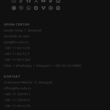
UPISNI CENTAR
Savski nasip 7, Beograd
Savetnik za upis:
upis@fsu.edu.rs
+381 11 4011216
+381 11 4011217
+381 11 4011260
Viber | WhatsApp | Telegram | +381 65 2015880
KONTAKT
Svetozara Miletića 12, Beograd
office@fsu.edu.rs
+381 11 3391911
+381 11 3391912
+381 11 4011270