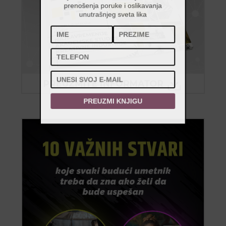
prenošenja poruke i oslikavanja
unutrašnjeg sveta lika
PREUZMI KNJIGU