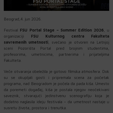
Beograd,4. jun 2026.
Festival
FSU Portal Stage – Summer Edition 2026
, u
organizaciji
FSU Kulturnog centra Fakulteta
savremenih umetnosti
, svečano je otvoren na Letnjoj
sceni Pozorišta Portal pred brojnim studentima,
profesorima, umetnicima, partnerima i prijateljima
Fakulteta.
Veče otvaranja obeležila je gotovo filmska atmosfera. Dok
su se okupljali gosti i pripremala scena za početak
programa, nad Beogradom je počela da pada kiša. Umesto
da poremeti događaj, kiša je postala njegov neočekivani
saveznik, stvarajući jedinstvenu scenografiju koja je
dodatno naglasila ideju festivala – da umetnost nastaje u
susretu života, prostora i trenutka.