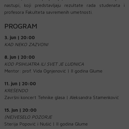
nastupi, koji predstavljaju rezultate rada studenata i
profesora Fakulteta savremenih umetnosti.
PROGRAM
3. jun | 20:00
KAD NEKO ZAZVONI
8. jun | 20:00
KOD PSIHIJATRA ILI SVET JE LUDNICA
Mentor: prof. Vida Ognjenović | II godina Glume
11. jun | 20:00
KREŠENDO
Završni koncert Tehnike glasa | Aleksandra Stamenković
15. jun | 20:00
(NE)VESELO POZORJE
Sterija Popović i Nušić | II godina Glume