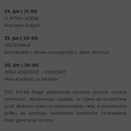
24. jun | 21:00
U RITMU SCENE
Andrijana Dragnić
25. jun | 20:00
MAČEVANJE
Individualne i filmske koreografije | Jakov Jevtović
30. jun | 20:00
MINA KNEŽEVIĆ – KONCERT
Mina Knežević sa bendom
FSU Portal Stage predstavlja otvoreni prostor susreta
umetnosti, obrazovanja i publike, sa ciljem da studentima
pruži dodatnu scenu za predstavljanje rada, a posetiocima
priliku da upoznaju savremeno umetničko stvaralaštvo
nove generacije autora.