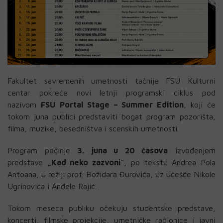
Fakultet savremenih umetnosti tačnije FSU Kulturni
centar pokreće novi letnji programski ciklus pod
nazivom
FSU Portal Stage – Summer Edition
, koji će
tokom juna publici predstaviti bogat program pozorišta,
filma, muzike, besedništva i scenskih umetnosti.
Program počinje
3. juna u 20 časova
izvođenjem
predstave
„Kad neko zazvoni“
, po tekstu Andrea Pola
Antoana, u režiji prof. Božidara Đurovića, uz učešće Nikole
Ugrinovića i Anđele Rajić.
Tokom meseca publiku očekuju studentske predstave,
koncerti, filmske projekcije, umetničke radionice i javni