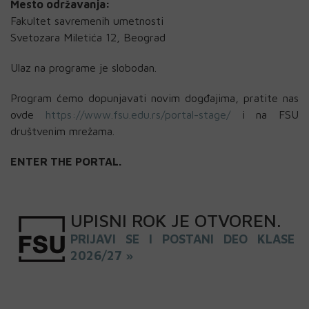
Mesto održavanja:
Fakultet savremenih umetnosti
Svetozara Miletića 12, Beograd
Ulaz na programe je slobodan.
Program ćemo dopunjavati novim dogđajima, pratite nas
ovde
https://www.fsu.edu.rs/
portal-stage/
i na FSU
društvenim mrežama.
ENTER THE PORTAL.
UPISNI
ROK
JE OTVOREN
.
PRIJAVI SE I POSTANI DEO KLASE
2026/27 »