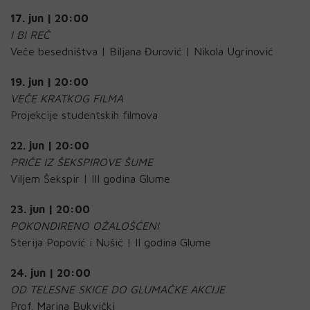
17. jun | 20:00
I BI REČ
Veče besedništva | Biljana Đurović | Nikola Ugrinović
19. jun | 20:00
VEČE KRATKOG FILMA
Projekcije studentskih filmova
22. jun | 20:00
PRIČE IZ ŠEKSPIROVE ŠUME
Viljem Šekspir | III godina Glume
23. jun | 20:00
POKONDIRENO OŽALOŠĆENI
Sterija Popović i Nušić | II godina Glume
24. jun | 20:00
OD TELESNE SKICE DO GLUMAČKE AKCIJE
Prof. Marina Bukvički