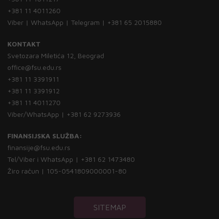
+381 11 4011260
Viber | WhatsApp | Telegram | +381 65 2015880
KONTAKT
Svetozara Miletića 12, Beograd
office@fsu.edu.rs
+381 11 3391911
+381 11 3391912
+381 11 4011270
Viber/WhatsApp | +381 62 9273936
FINANSIJSKA SLUŽBA:
finansije@fsu.edu.rs
Tel/Viber i WhatsApp | +381 62 1473480
Žiro račun | 105-0541809000001-80
SITEMAP