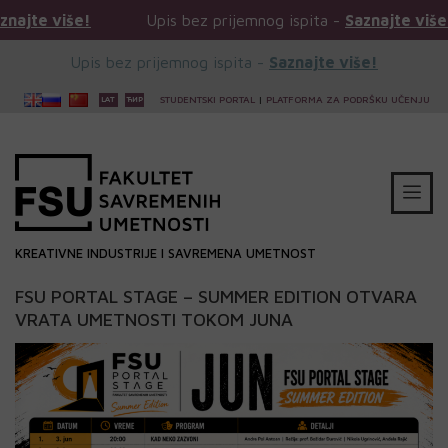
!
Upis bez prijemnog ispita -
Saznajte više!
Upi
Upis bez prijemnog ispita -
Saznajte više!
STUDENTSKI PORTAL
|
PLATFORMA ZA PODRŠKU UČENJU
KREATIVNE INDUSTRIJE I SAVREMENA UMETNOST
FSU PORTAL STAGE – SUMMER EDITION OTVARA
VRATA UMETNOSTI TOKOM JUNA