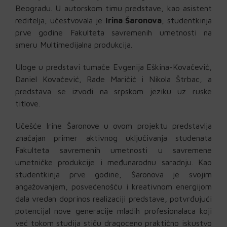
Beogradu. U autorskom timu predstave, kao asistent
reditelja, učestvovala je
Irina Šaronova
, studentkinja
prve godine Fakulteta savremenih umetnosti na
smeru Multimedijalna produkcija.
Uloge u predstavi tumače Evgenija Eškina-Kovačević,
Daniel Kovačević, Rade Maričić i Nikola Štrbac, a
predstava se izvodi na srpskom jeziku uz ruske
titlove.
Učešće Irine Šaronove u ovom projektu predstavlja
značajan primer aktivnog uključivanja studenata
Fakulteta savremenih umetnosti u savremene
umetničke produkcije i međunarodnu saradnju. Kao
studentkinja prve godine, Šaronova je svojim
angažovanjem, posvećenošću i kreativnom energijom
dala vredan doprinos realizaciji predstave, potvrđujući
potencijal nove generacije mladih profesionalaca koji
već tokom studija stiču dragoceno praktično iskustvo