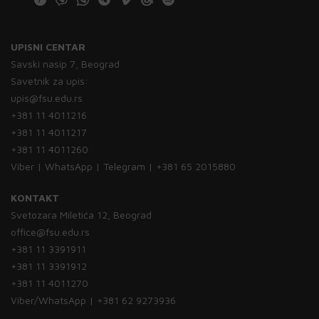
UPISNI CENTAR
Savski nasip 7, Beograd
Savetnik za upis:
upis@fsu.edu.rs
+381 11 4011216
+381 11 4011217
+381 11 4011260
Viber | WhatsApp | Telegram | +381 65 2015880
KONTAKT
Svetozara Miletića 12, Beograd
office@fsu.edu.rs
+381 11 3391911
+381 11 3391912
+381 11 4011270
Viber/WhatsApp | +381 62 9273936