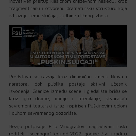
inovativan pristup klasičnom književnom nasleđu, kroz
fragmentiranu i otvorenu dramaturšku strukturu koja
istražuje teme slučaja, sudbine i ličnog izbora.
Predstava se razvija kroz dinamičnu smenu likova i
naratora, dok publika postaje aktivni učesnik
izvođenja. Granice između scene i gledališta brišu se
kroz igru drame, ironije i interakcije, stvarajući
savremeni teatarski izraz inspirisan Puškinovim delom
i duhom savremenog pozorišta.
Režiju potpisuje Filip Vinogradov, nagrađivani ruski
reditelj i scenograf koji od 2022. godine živi i radi u