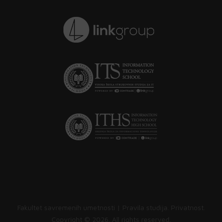
Fakultet savremenih umetnosti |
Pravila studija
.
Privatnost
.
Copyright ©
2026. All rights reserved.