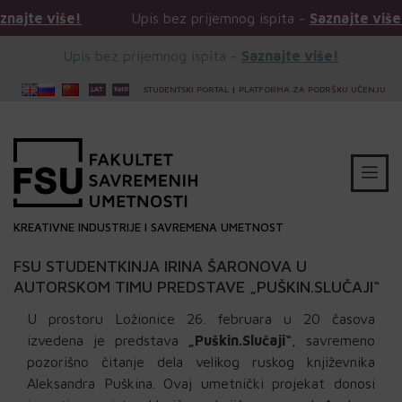
e!
Upis bez prijemnog ispita -
Saznajte više!
Up
Upis bez prijemnog ispita -
Saznajte više!
STUDENTSKI PORTAL
|
PLATFORMA ZA PODRŠKU UČENJU
KREATIVNE INDUSTRIJE I SAVREMENA UMETNOST
FSU STUDENTKINJA IRINA ŠARONOVA U
AUTORSKOM TIMU PREDSTAVE „PUŠKIN.SLUČAJI“
U prostoru Ložionice 26. februara u 20 časova
izvedena je predstava
„Puškin.Slučaji“
, savremeno
pozorišno čitanje dela velikog ruskog književnika
Aleksandra Puškina. Ovaj umetnički projekat donosi