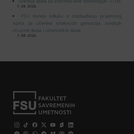
Srednja škola za Informacione tehnologije -ITHS
7. 08. 2026.
FSU doneo odluku o oslobađanju prijemnog
ispita za učenike istaknutih gimnazija, srednjih
stručnih škola i umetničkih škola
7. 08. 2026.