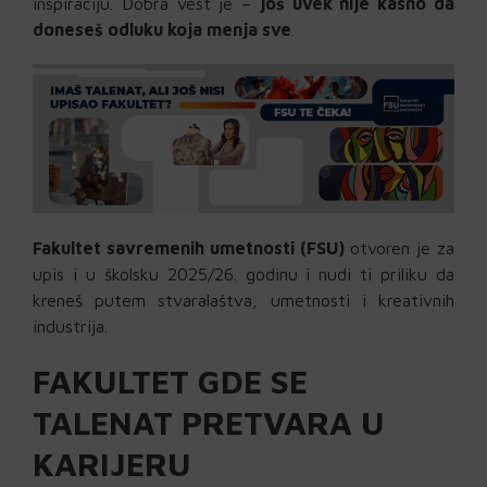
inspiraciju. Dobra vest je –
još uvek nije kasno da
doneseš odluku koja menja sve
.
Fakultet savremenih umetnosti (FSU)
otvoren je za
upis i u školsku 2025/26. godinu i nudi ti priliku da
kreneš putem stvaralaštva, umetnosti i kreativnih
industrija.
FAKULTET GDE SE
TALENAT PRETVARA U
KARIJERU