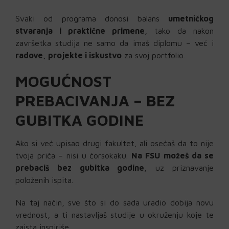
Svaki od programa donosi balans
umetničkog
stvaranja i praktične primene
, tako da nakon
završetka studija ne samo da imaš diplomu – već i
radove, projekte i iskustvo
za svoj portfolio.
MOGUĆNOST
PREBACIVANJA – BEZ
GUBITKA GODINE
Ako si već upisao drugi fakultet, ali osećaš da to nije
tvoja priča – nisi u ćorsokaku.
Na FSU možeš da se
prebaciš bez gubitka godine
, uz priznavanje
položenih ispita.
Na taj način, sve što si do sada uradio dobija novu
vrednost, a ti nastavljaš studije u okruženju koje te
zaista inspiriše.