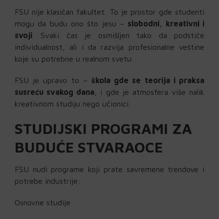
FSU nije klasičan fakultet. To je prostor gde studenti
mogu da budu ono što jesu –
slobodni, kreativni i
svoji
. Svaki čas je osmišljen tako da podstiče
individualnost, ali i da razvija profesionalne veštine
koje su potrebne u realnom svetu.
FSU je upravo to –
škola gde se teorija i praksa
susreću svakog dana
, i gde je atmosfera više nalik
kreativnom studiju nego učionici.
STUDIJSKI PROGRAMI ZA
BUDUĆE STVARAOCE
FSU nudi programe koji prate savremene trendove i
potrebe industrije:
Osnovne studije