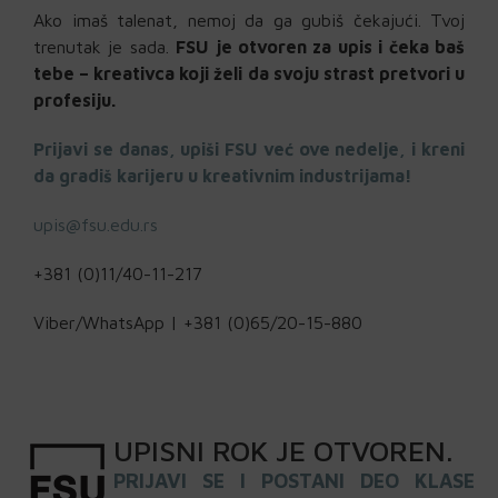
Ako imaš talenat, nemoj da ga gubiš čekajući. Tvoj
trenutak je sada.
FSU je otvoren za upis i čeka baš
tebe – kreativca koji želi da svoju strast pretvori u
profesiju.
Prijavi se danas, upiši FSU već ove nedelje, i kreni
da gradiš karijeru u kreativnim industrijama!
upis@fsu.edu.rs
+381 (0)11/40-11-217
Viber/WhatsApp | +381 (0)65/20-15-880
UPISNI
ROK
JE OTVOREN
.
PRIJAVI SE I POSTANI DEO KLASE