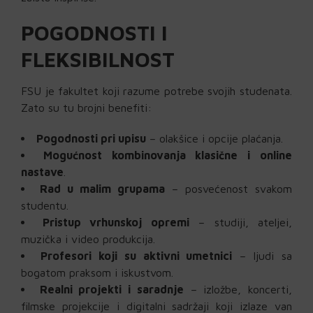
POGODNOSTI I
FLEKSIBILNOST
FSU je fakultet koji razume potrebe svojih studenata.
Zato su tu brojni benefiti:
Pogodnosti pri upisu
– olakšice i opcije plaćanja.
Mogućnost kombinovanja klasične i online
nastave
.
Rad u malim grupama
– posvećenost svakom
studentu.
Pristup vrhunskoj opremi
– studiji, ateljei,
muzička i video produkcija.
Profesori koji su aktivni umetnici
– ljudi sa
bogatom praksom i iskustvom.
Realni projekti i saradnje
– izložbe, koncerti,
filmske projekcije i digitalni sadržaji koji izlaze van