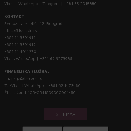
Viber | WhatsApp | Telegram | +381 65 2015880
KONTAKT
Svetozara Miletića 12, Beograd
office@fsu.edu.rs
+381 11 3391911
+381 11 3391912
+381 11 4011270
Viber/WhatsApp | +381 62 9273936
FINANSIJSKA SLUŽBA:
finansije@fsu.edu.rs
Tel/Viber i WhatsApp | +381 62 1473480
Žiro račun | 105-0541809000001-80
SITEMAP