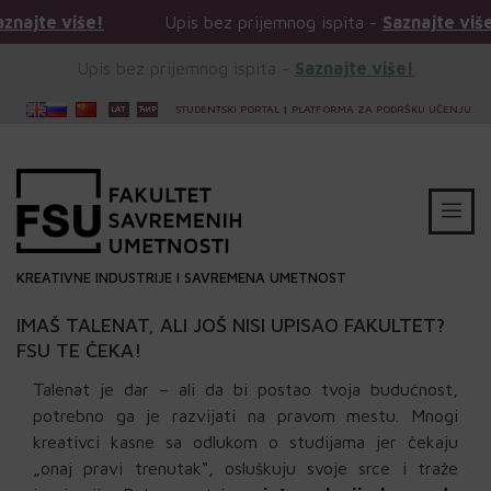
e!
Upis bez prijemnog ispita -
Saznajte više!
Up
Upis bez prijemnog ispita -
Saznajte više!
STUDENTSKI PORTAL
|
PLATFORMA ZA PODRŠKU UČENJU
KREATIVNE INDUSTRIJE I SAVREMENA UMETNOST
IMAŠ TALENAT, ALI JOŠ NISI UPISAO FAKULTET?
FSU TE ČEKA!
Talenat je dar – ali da bi postao tvoja budućnost,
potrebno ga je razvijati na pravom mestu. Mnogi
kreativci kasne sa odlukom o studijama jer čekaju
„onaj pravi trenutak“, osluškuju svoje srce i traže