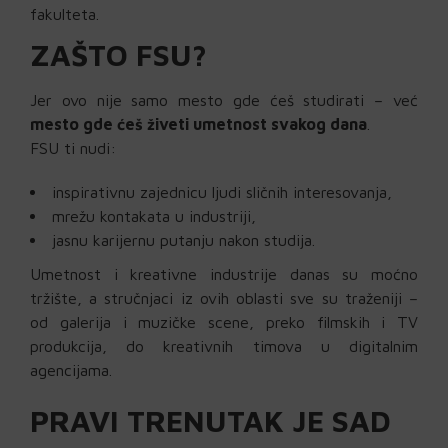
fakulteta.
ZAŠTO FSU?
Jer ovo nije samo mesto gde ćeš studirati – već
mesto gde ćeš živeti umetnost svakog dana
.
FSU ti nudi:
inspirativnu zajednicu ljudi sličnih interesovanja,
mrežu kontakata u industriji,
jasnu karijernu putanju nakon studija.
Umetnost i kreativne industrije danas su moćno
tržište, a stručnjaci iz ovih oblasti sve su traženiji –
od galerija i muzičke scene, preko filmskih i TV
produkcija, do kreativnih timova u digitalnim
agencijama.
PRAVI TRENUTAK JE SAD