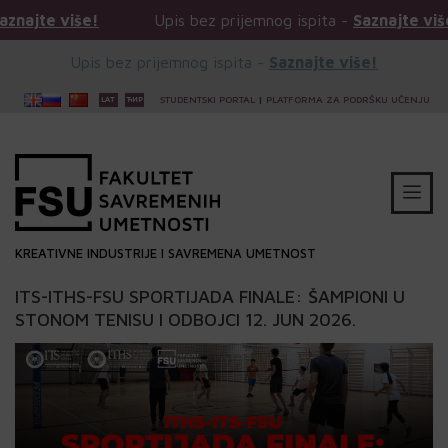
še!
Upis bez prijemnog ispita -
Saznajte više!
Upis bez prijemnog ispita -
Saznajte više!
STUDENTSKI PORTAL
|
PLATFORMA ZA PODRŠKU UČENJU
KREATIVNE INDUSTRIJE I SAVREMENA UMETNOST
ITS-ITHS-FSU SPORTIJADA FINALE: ŠAMPIONI U
STONOM TENISU I ODBOJCI 12. JUN 2026.