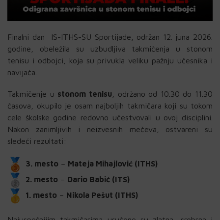
Finalni dan IS-ITHS-SU Sportijade, održan 12. juna 2026.
godine, obeležila su uzbudljiva takmičenja u stonom
tenisu i odbojci, koja su privukla veliku pažnju učesnika i
navijača.
Takmičenje u
stonom tenisu
, održano od 10.30 do 11.30
časova, okupilo je osam najboljih takmičara koji su tokom
cele školske godine redovno učestvovali u ovoj disciplini.
Nakon zanimljivih i
neizvesnih
mečeva, ostvareni su
sledeći rezultati:
3. mesto
–
Mateja Mihajlović (ITHS)
2. mesto
–
Dario Babić (ITS)
1. mesto
–
Nikola Pešut (ITHS)
Najuspešnijim takmičarima uručene su zlatna, srebrna i