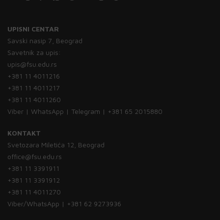
UPISNI CENTAR
Savski nasip 7, Beograd
Savetnik za upis:
upis@fsu.edu.rs
+381 11 4011216
+381 11 4011217
+381 11 4011260
Viber | WhatsApp | Telegram | +381 65 2015880
KONTAKT
Svetozara Miletića 12, Beograd
office@fsu.edu.rs
+381 11 3391911
+381 11 3391912
+381 11 4011270
Viber/WhatsApp | +381 62 9273936