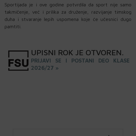
Sportijada je i ove godine potvrdila da sport nije samo
takmičenje, već i prilika za druženje, razvijanje timskog
duha i stvaranje lepih uspomena koje će učesnici dugo
pamtiti.
UPISNI
ROK
JE OTVOREN
.
PRIJAVI SE I POSTANI DEO KLASE
2026/27 »