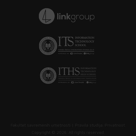
Fakultet savremenih umetnosti |
Pravila studija
.
Privatnost
.
Copyright ©
2026. All rights reserved.