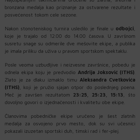
bronzana medalja kao priznanje za ostvarene rezultate i
posvećenost tokom cele sezone.
Nakon
stonoteniskog
turnira
usledilo
je finale u
odbojci
,
koje je trajalo od 12.00 do 14.00 časova. U završnom
susretu snage su odmerile dve mešovite ekipe, a publika
je imala priliku da uživa u pravom sportskom spektaklu.
Posle veoma uzbudljive i
neizvesne
završnice, pobedu je
odnela ekipa koju je predvodio
Andrija Joksović (ITHS)
.
Zlato je za dlaku izmaklo timu
Aleksandra Cvetkovića
(ITHS)
, koji je pružio sjajan otpor do poslednjeg poena.
Meč je završen rezultatom
23:25, 25:23, 15:13
, što
dovoljno govori o izjednačenosti i kvalitetu obe ekipe.
Članovima pobedničke ekipe uručeno je šest zlatnih
medalja za osvojeno prvo mesto, dok su svi učesnici
pokazali izuzetan sportski duh, timski rad i fer-plej.