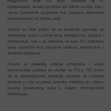
mogućnosti koje ITS nudi: saradnja sa IT
kompanijama, izrada portfolija još tokom studija, kao i
razvoj konkretnih projekata koji značajno doprinose
konkurentnosti na tržištu rada.
Učenici su imali priliku da se detaljnije upoznaju sa
smerovima poput softverskog inženjerstva, dizajna i
multimedije, kao i sa načinima na koje ITS podržava
svoje studente kroz karijerno vođenje, mentorstvo i
dodatne edukacije.
Posetu je obeležila odlična atmosfera i veliko
interesovanje učenika za studije na ITS-u. ITS ističe
da sa zadovoljstvom nastavlja saradnju sa srednjim
školama u cilju pružanja podrške mladima pri izboru
pravog obrazovnog puta u oblasti informacionih
tehnologija.