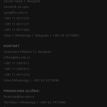
Savski nasip 7, Beograd
Savetnik za upis:
upis@fsu.edu.rs
+381 11 4011216
+381 11 4011217
+381 11 4011260
Viber | WhatsApp | Telegram | +381 65 2015880
KONTAKT
Svetozara Miletića 12, Beograd
office@fsu.edu.rs
+381 11 3391911
+381 11 3391912
+381 11 4011270
Viber/WhatsApp | +381 62 9273936
FINANSIJSKA SLUŽBA:
finansije@fsu.edu.rs
Tel/Viber i WhatsApp | +381 62 1473480