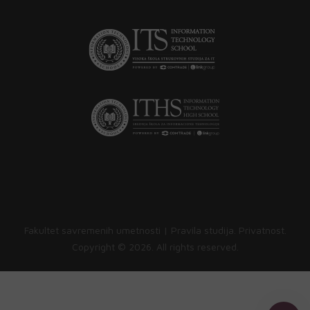
Fakultet savremenih umetnosti |
Pravila studija
.
Privatnost
.
Copyright ©
2026. All rights reserved.