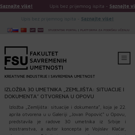
Upis bez prijemnog ispita -
Saznajte više!
Upis bez
Upis bez prijemnog ispita -
Saznajte više!
STUDENTSKI PORTAL
|
PLATFORMA ZA PODRŠKU UČENJU
KREATIVNE INDUSTRIJE I SAVREMENA UMETNOST
IZLOŽBA 30 UMETNIKA „ZEMLJIŠTA: SITUACIJE I
DOKUMENTA” OTVORENA U OPOVU
Izložba „Zemljišta: situacije i dokumenta”, koja je 22.
aprila otvorena u u Galeriji „Jovan Popović“ u Opovu,
predstavila je radove 30 umetnika iz Srbije i
inostranstva, a autor koncepta je Vojislav Klačar,