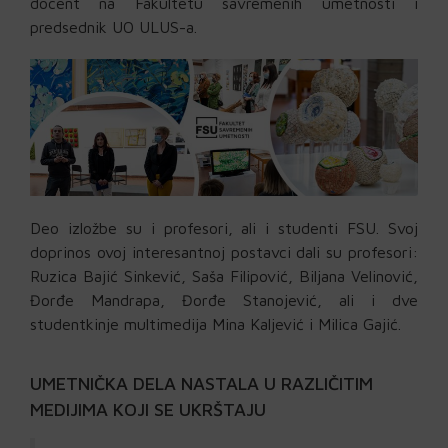
docent na Fakultetu savremenih umetnosti i
predsednik UO ULUS-a.
Deo izložbe su i profesori, ali i studenti FSU. Svoj
doprinos ovoj interesantnoj postavci dali su profesori:
Ruzica Bajić Sinkević, Saša Filipović, Biljana Velinović,
Đorđe Mandrapa, Đorđe Stanojević, ali i dve
studentkinje multimedija Mina Kaljević i Milica Gajić.
UMETNIČKA DELA NASTALA U RAZLIČITIM
MEDIJIMA KOJI SE UKRŠTAJU