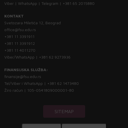
Viber | WhatsApp | Telegram | +381 65 2015880
KONTAKT
Svetozara Miletića 12, Beograd
office@fsu.edu.rs
+381 11 3391911
+381 11 3391912
+381 11 4011270
Viber/WhatsApp | +381 62 9273936
FINANSIJSKA SLUŽBA:
finansije@fsu.edu.rs
Tel/Viber i WhatsApp | +381 62 1473480
Žiro račun | 105-0541809000001-80
SITEMAP