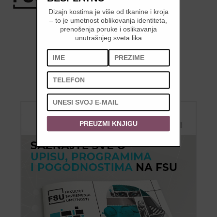
2026/27 »
Dizajn kostima je više od tkanine i kroja
– to je umetnost oblikovanja identiteta,
prenošenja poruke i oslikavanja
unutrašnjeg sveta lika
PREUZMI KNJIGU