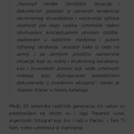
„Koncept izložbe ‘Zemljišta: situacije i
dokumenta’ proizlazi iz razvojnih tendencija
savremenog stvaralaštva i uočavanja njihove
srodnosti pre nego razlika. Umetnički radovi
obuhvaćeni konceptualnim okvirom izložbe,
realizovani u različitim medijima i putem
njihovog ukrštanja, ukazaće kako iz rada na
zemlji i sa zemljom proističu raznovrsne
situacije koje su nužno i društvenog karaktera,
kao i stvaralački procesi koji vode umetnosti
indeksa, koju doživljavamo posredstvom
dokumenata o izvedenim akcijama”, naveo je
Vojislav Klačar u tekstu kataloga.
Među 30 umetnika različitih generacija čiji radovi su
predstavljeni na izložbi su i Ugo Pasarelo Luna,
argentinski fotograf koji živi i radi u Parizu, i Tam Ti
Fam, video-umetnica iz Vijetnama.