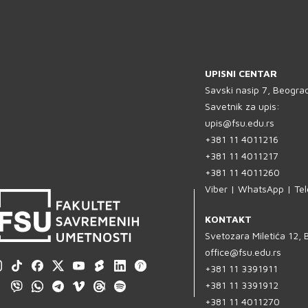
UPISNI CENTAR
Savski nasip 7, Beogra
Savetnik za upis:
upis@fsu.edu.rs
+381 11 4011216
+381 11 4011217
+381 11 4011260
Viber | WhatsApp | Te
KONTAKT
Svetozara Miletića 12,
office@fsu.edu.rs
+381 11 3391911
+381 11 3391912
+381 11 4011270