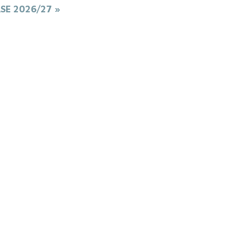
ASE 2026/27 »
PREUZMI KNJIGU
BESPLATNO
Dizajn kostima je više od tkanin
– to je umetnost oblikovanja id