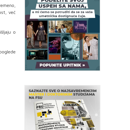
vremeno,
ost, već
šljaju o
 poglede