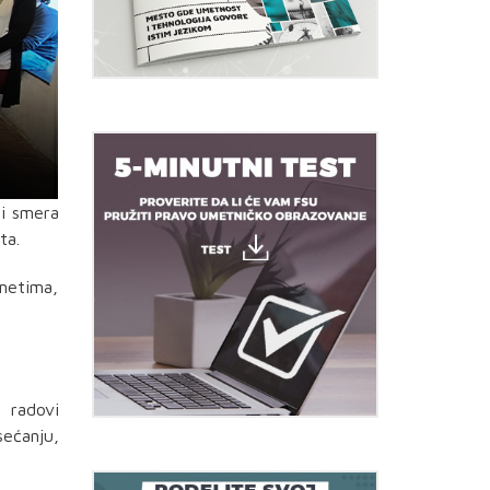
ni smera
ta.
metima,
 radovi
ećanju,