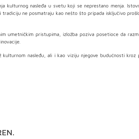
anja kulturnog nasleđa u svetu koji se neprestano menja. Isto
i tradiciju ne posmatraju kao nešto što pripada isključivo prošl
im umetničkim pristupima, izložba poziva posetioce da razmi
inovacije.
kulturnom nasleđu, ali i kao viziju njegove budućnosti kroz
REN
.