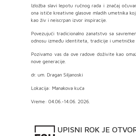
Izložba slavi lepotu ručnog rada i značaj očuv
ona ističe kreativne glasove mladih umetnika koj
kao živ i neiscrpan izvor inspiracije.
Povezujući tradicionalno zanatstvo sa savremen
odnosu između identiteta, tradicije i umetničke 
Pozivamo vas da ove radove doživite kao omaž 
nove generacije.
dr. um. Dragan Siljanoski
Lokacija: Manakova kuća
Vreme: 04.06.-14.06. 2026.
UPISNI
ROK
JE OTVO