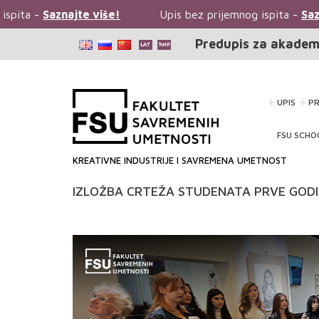
pita -
Saznajte više!
Upis bez prijemnog ispita -
Sazna
Predupis za akadem
UPIS
P
FSU SCHO
KREATIVNE INDUSTRIJE I SAVREMENA UMETNOST
IZLOŽBA CRTEŽA STUDENATA PRVE GODI