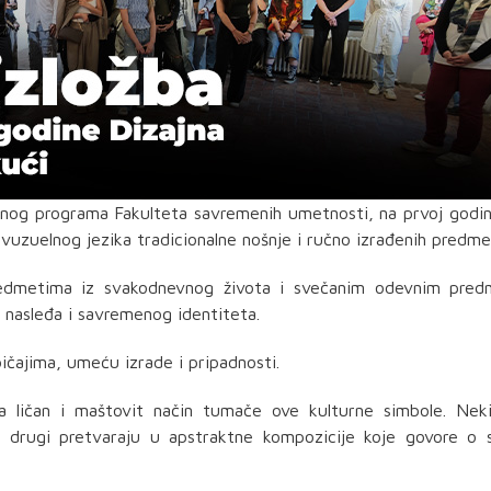
vnog programa Fakulteta savremenih umetnosti, na prvoj godi
 vuzuelnog jezika tradicionalne nošnje i ručno izrađenih predme
redmetima iz svakodnevnog života i svečanim odevnim pred
u nasleđa i savremenog identiteta.
bičajima, umeću izrade i pripadnosti.
a ličan i maštovit način tumače ove kulturne simbole. Neki
k drugi pretvaraju u apstraktne kompozicije koje govore o s