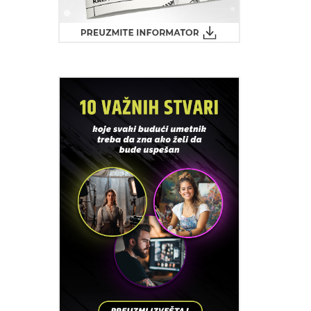
e i kroja
entiteta,