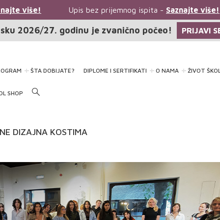
jte više!
Upis bez prijemnog ispita -
Saznajte više!
sku 2026/27. godinu je zvanično počeo!
PRIJAVI S
ROGRAM
ŠTA DOBIJATE?
DIPLOME I SERTIFIKATI
O NAMA
ŽIVOT ŠKO
OL SHOP
NE DIZAJNA KOSTIMA