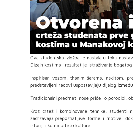
Ova studentska izložba je nastala u toku nasta
Dizajn kostima i rezultat je istraživanje bogatog
Inspirisan vezom, tkanim šarama, nakitom, p
predstavljeni radovi uspostavljaju dijalog izmeđ
Tradicionalni predmeti nose priče: o porodici, o
Kroz crtež i kombinovane tehnike, studenti n
zadržavaju prepoznatljive forme i motive, do
istoriji i kontinuitetu kulture.