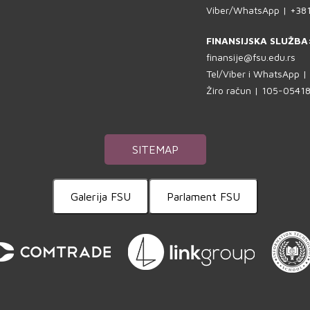
Viber/WhatsApp | +38
FINANSIJSKA SLUŽBA
finansije@fsu.edu.rs
Tel/Viber i WhatsApp 
Žiro račun | 105-054
SITEMAP
Galerija FSU
Parlament FSU