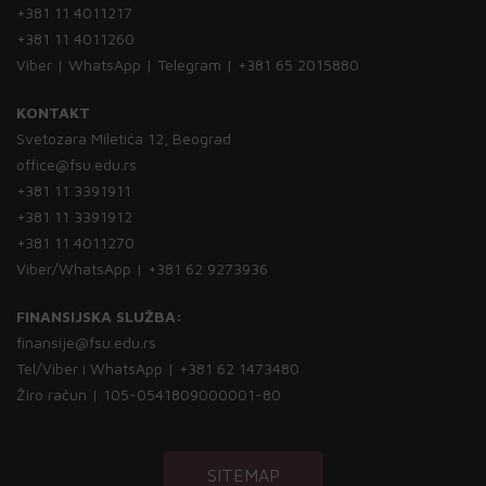
+381 11 4011217
+381 11 4011260
Viber | WhatsApp | Telegram | +381 65 2015880
KONTAKT
Svetozara Miletića 12, Beograd
office@fsu.edu.rs
+381 11 3391911
+381 11 3391912
+381 11 4011270
Viber/WhatsApp | +381 62 9273936
FINANSIJSKA SLUŽBA:
finansije@fsu.edu.rs
Tel/Viber i WhatsApp | +381 62 1473480
Žiro račun | 105-0541809000001-80
SITEMAP