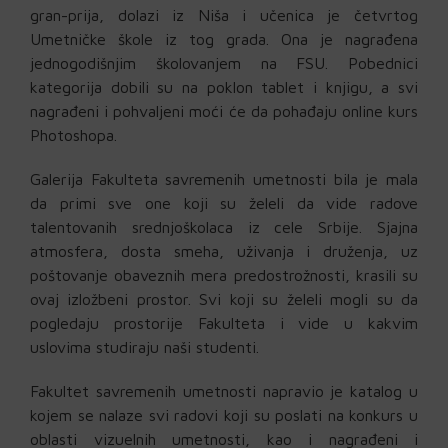
gran-prija, dolazi iz Niša i učenica je četvrtog
Umetničke škole iz tog grada. Ona je nagrađena
jednogodišnjim školovanjem na FSU. Pobednici
kategorija dobili su na poklon tablet i knjigu, a svi
nagrađeni i pohvaljeni moći će da pohađaju online kurs
Photoshopa.
Galerija Fakulteta savremenih umetnosti bila je mala
da primi sve one koji su želeli da vide radove
talentovanih srednjoškolaca iz cele Srbije. Sjajna
atmosfera, dosta smeha, uživanja i druženja, uz
poštovanje obaveznih mera predostrožnosti, krasili su
ovaj izložbeni prostor. Svi koji su želeli mogli su da
pogledaju prostorije Fakulteta i vide u kakvim
uslovima studiraju naši studenti.
Fakultet savremenih umetnosti napravio je katalog u
kojem se nalaze svi radovi koji su poslati na konkurs u
oblasti vizuelnih umetnosti, kao i nagrađeni i