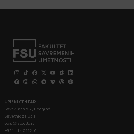
UPISNI CENTAR
Savski nasip 7, Beograd
Savetnik za upis:
upis@fsu.edu.rs
+381 11 4011216