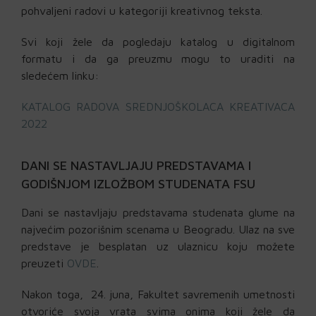
pohvaljeni radovi u kategoriji kreativnog teksta.
Svi koji žele da pogledaju katalog u digitalnom
formatu i da ga preuzmu mogu to uraditi na
sledećem linku:
KATALOG RADOVA SREDNJOŠKOLACA KREATIVACA
2022
DANI SE NASTAVLJAJU PREDSTAVAMA I
GODIŠNJOM IZLOŽBOM STUDENATA FSU
Dani se nastavljaju predstavama studenata glume na
najvećim pozorišnim scenama u Beogradu. Ulaz na sve
predstave je besplatan uz ulaznicu koju možete
preuzeti
OVDE
.
Nakon toga, 24. juna, Fakultet savremenih umetnosti
otvoriće svoja vrata svima onima koji žele da