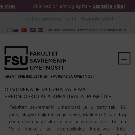
ijemnog ispita -
Saznajte više!
Upis bez prijemnog isp
Upis bez prijemnog ispita -
Saznajte više!
STUDENTSKI PORTAL
|
PLATFORMA ZA PODRŠKU UČENJU
KREATIVNE INDUSTRIJE I SAVREMENA UMETNOST
OTVORENA JE IZLOŽBA RADOVA
SREDNJOŠKOLACA KREATIVACA. POSETITE
POSTAVKU DO 24. JUNA NA FSU!
Fakultet savremenih umetnosti je u četvrtak, 16.
juna, okupio najkreativnije srednjoškolce u Srbiji. Tog
dana otvorena je izložba svih radova koji su pristigli na
Veliki konkurs za srednjoškolce kreativce (biće