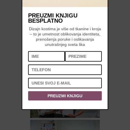
PREUZMI KNJIGU
BESPLATNO
Dizajn kostima je više od tkanine i kroja
– to je umetnost oblikovanja identiteta,
prenošenja poruke i oslikavanja
unutrašnjeg sveta lika
PREUZMI KNJIGU