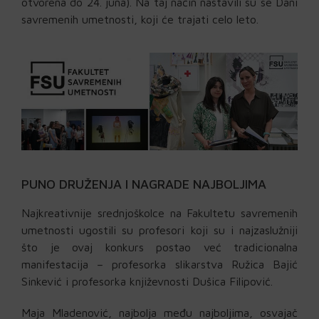
otvorena do 24. juna). Na taj način nastavili su se Dani
savremenih umetnosti, koji će trajati celo leto.
PUNO DRUŽENJA I NAGRADE NAJBOLJIMA
Najkreativnije srednjoškolce na Fakultetu savremenih
umetnosti ugostili su profesori koji su i najzaslužniji
što je ovaj konkurs postao već tradicionalna
manifestacija – profesorka slikarstva Ružica Bajić
Sinkević i profesorka književnosti Dušica Filipović.
Maja Mladenović, najbolja među najboljima, osvajač