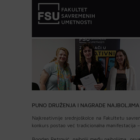
PUNO DRUŽENJA I NAGRADE NAJBOLJIMA
Najkreativnije srednjoškolce na Fakultetu savrem
konkurs postao već tradicionalna manifestacija 
Bogdan Petrović, najbolji među najboljima, osva