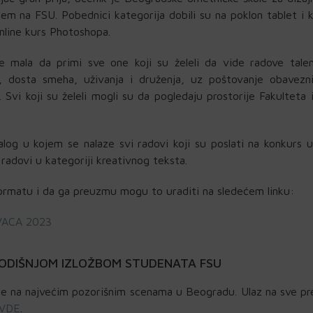
em na FSU. Pobednici kategorija dobili su na poklon tablet i k
nline kurs Photoshopa.
je mala da primi sve one koji su želeli da vide radove tale
ra, dosta smeha, uživanja i druženja, uz poštovanje obavez
r. Svi koji su želeli mogli su da pogledaju prostorije Fakulteta 
log u kojem se nalaze svi radovi koji su poslati na konkurs u
 radovi u kategoriji kreativnog teksta.
 formatu i da ga preuzmu mogu to uraditi na sledećem linku:
ACA 2023
GODIŠNJOM IZLOŽBOM STUDENATA FSU
me na najvećim pozorišnim scenama u Beogradu. Ulaz na sve p
VDE
.