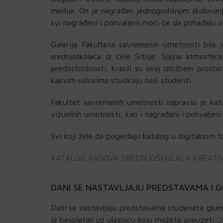
medije. On je nagrađen jednogodišnjim školovanj
svi nagrađeni i pohvaljeni moći će da pohađaju o
Galerija Fakulteta savremenih umetnosti bila 
srednjoškolaca iz cele Srbije. Sjajna atmosfe
predostrožnosti, krasili su ovaj izložbeni prosto
kakvim uslovima studiraju naši studenti.
Fakultet savremenih umetnosti napravio je kata
vizuelnih umetnosti, kao i nagrađeni i pohvaljeni
Svi koji žele da pogledaju katalog u digitalnom
KATALOG RADOVA SREDNJOŠKOLACA KREATIV
DANI SE NASTAVLJAJU PREDSTAVAMA I 
Dani se nastavljaju predstavama studenata glu
je besplatan uz ulaznicu koju možete preuzeti
O