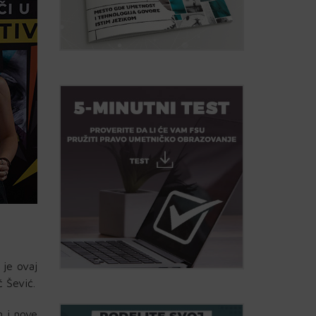
 je ovaj
 Šević.
n i nove