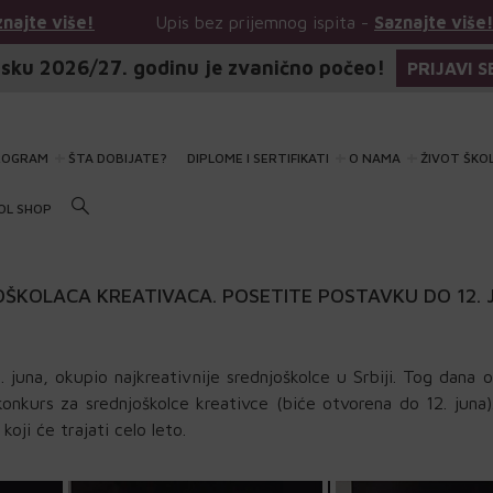
ez prijemnog ispita -
Saznajte više!
Upis bez prijemnog
sku 2026/27. godinu je zvanično počeo!
PRIJAVI S
ROGRAM
ŠTA DOBIJATE?
DIPLOME I SERTIFIKATI
O NAMA
ŽIVOT ŠKO
OL SHOP
ŠKOLACA KREATIVACA. POSETITE POSTAVKU DO 12. 
 juna, okupio najkreativnije srednjoškolce u Srbiji. Tog dana 
i konkurs za srednjoškolce kreativce (biće otvorena do 12. juna)
oji će trajati celo leto.