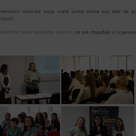
metnosti otvoriće svoja vrata svima onima koji žele da po
tnosti.
ezbedite svoju besplatnu ulaznicu
za sve događaje u organizac