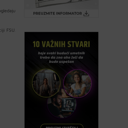
gledaju
iji FSU.