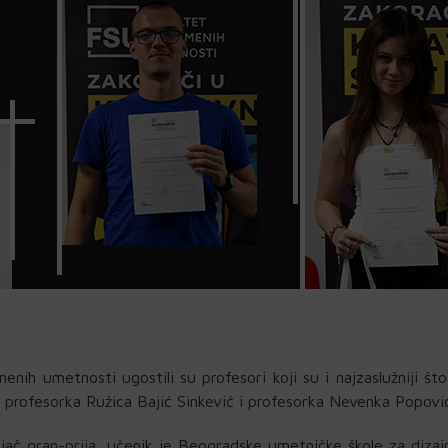
enih umetnosti ugostili su profesori koji su i najzaslužniji što
– profesorka Ružica Bajić Sinkević i profesorka Nevenka Popović
jač gran-prija, učenik je Beogradske umetničke škole za dizaj