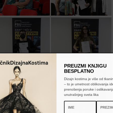
PREUZMI KNJIGU
BESPLATNO
Dizajn kostima je više od tkanin
– to je umetnost oblikovanja id
prenošenja poruke i oslikavanj
unutrašnjeg sveta lika