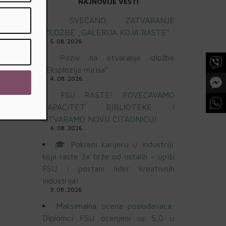
NAJNOVIJE VESTI
SVEČANO ZATVARANJE
IZLOŽBE „GALERIJA KOJA RASTE“
5. 08. 2026.
Poziv na otvaranje izložbe
„Eksplozija mirisa”
4. 08. 2026.
FSU RASTE! POVEĆAVAMO
KAPACITET BIBLIOTEKE I
OTVARAMO NOVU ČITAONICU!
4. 08. 2026.
🎓 Pokreni karijeru u industriji
koja raste 3x brže od ostalih – upiši
FSU i postani lider kreativnih
industrija!
3. 08. 2026.
Maksimalna ocena poslodavaca:
Diplomci FSU ocenjeni sa 5,0 u