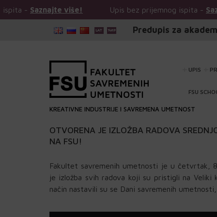
Upis bez prijemnog ispita -
Saznajte više!
Upis b
Predupis za akadem
UPIS
P
FSU SCHO
KREATIVNE INDUSTRIJE I SAVREMENA UMETNOST
OTVORENA JE IZLOŽBA RADOVA SREDNJO
NA FSU!
Fakultet savremenih umetnosti je u četvrtak, 8.
je izložba svih radova koji su pristigli na Velik
način nastavili su se Dani savremenih umetnosti, k