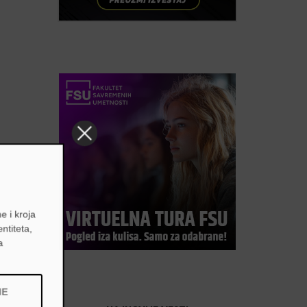
e i kroja
entiteta,
a