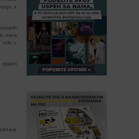
njigu, a
ntovanih
nih mera
i vide u
 oblasti
redstave