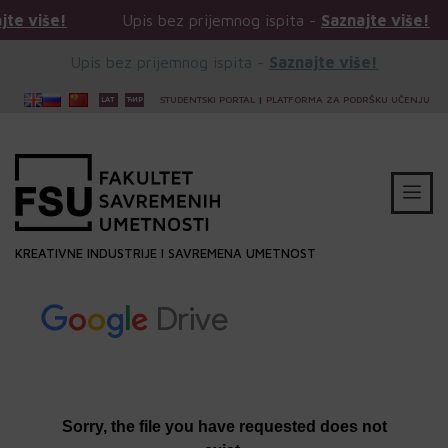
!
Upis bez prijemnog ispita -
Saznajte više!
Upi
Upis bez prijemnog ispita -
Saznajte više!
STUDENTSKI PORTAL
|
PLATFORMA ZA PODRŠKU UČENJU
KREATIVNE INDUSTRIJE I SAVREMENA UMETNOST