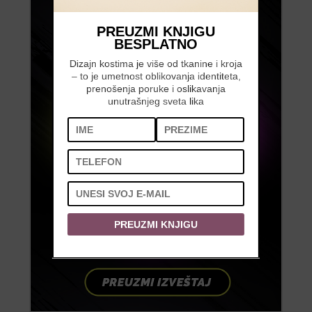
PREUZMI KNJIGU
BESPLATNO
Dizajn kostima je više od tkanine i kroja
– to je umetnost oblikovanja identiteta,
prenošenja poruke i oslikavanja
unutrašnjeg sveta lika
PREUZMI KNJIGU