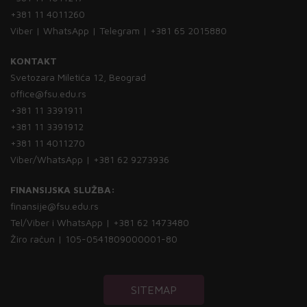
+381 11 4011260
Viber | WhatsApp | Telegram | +381 65 2015880
KONTAKT
Svetozara Miletića 12, Beograd
office@fsu.edu.rs
+381 11 3391911
+381 11 3391912
+381 11 4011270
Viber/WhatsApp | +381 62 9273936
FINANSIJSKA SLUŽBA:
finansije@fsu.edu.rs
Tel/Viber i WhatsApp | +381 62 1473480
Žiro račun | 105-0541809000001-80
SITEMAP