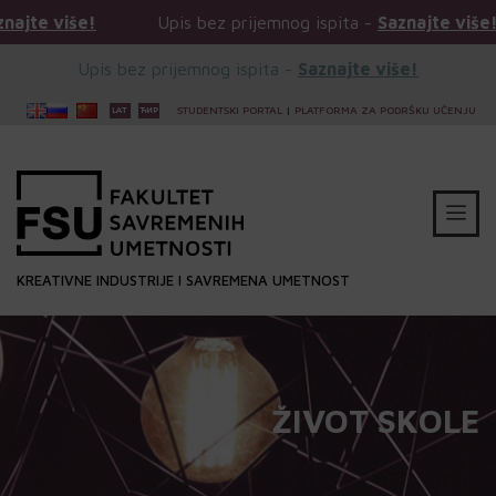
Upis bez prijemnog ispita -
Saznajte više!
Upis 
Upis bez prijemnog ispita -
Saznajte više!
STUDENTSKI PORTAL
|
PLATFORMA ZA PODRŠKU UČENJU
KREATIVNE INDUSTRIJE I SAVREMENA UMETNOST
ŽIVOT SKOLE