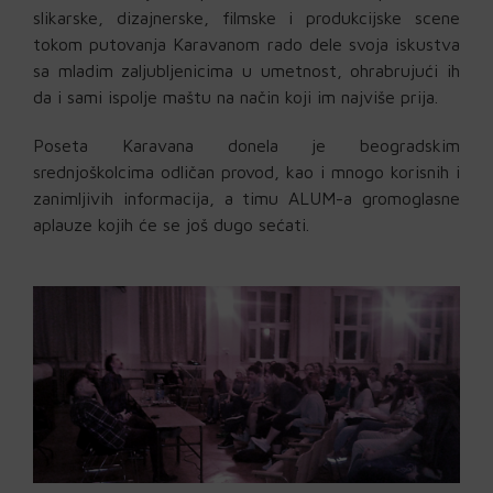
slikarske, dizajnerske, filmske i produkcijske scene
tokom putovanja Karavanom rado dele svoja iskustva
sa mladim zaljubljenicima u umetnost, ohrabrujući ih
da i sami ispolje maštu na način koji im najviše prija.
Poseta Karavana donela je beogradskim
srednjoškolcima odličan provod, kao i mnogo korisnih i
zanimljivih informacija, a timu ALUM-a gromoglasne
aplauze kojih će se još dugo sećati.