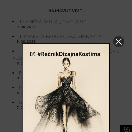
NAJNOVIJE VESTI
TEHNIČKA ŠKOLA „DRVO ART“
9. 08. 2026.
TRINAESTA BEOGRADSKA GIMNAZIJA
8. 08. 2026.
DEVETA GIMNAZIJA „MIHAILO PETROVIĆ
ALAS“
8. 08. 2026.
PRVA BEOGRADSKA GIMNAZIJA
8. 08. 2026.
PETA BEOGRADSKA GIMNAZIJA
8. 08. 2026.
GIMNAZIJA „PATRIJARH PAVLE“
7. 08. 2026.