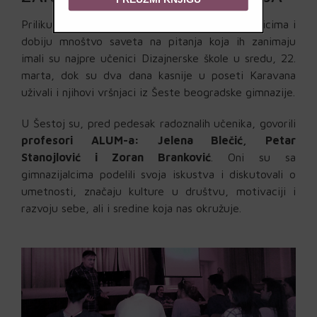
Priliku da uživaju u diskusiji sa cenjenim umetnicima i
dobiju mnoštvo saveta na pitanja koja ih zanimaju
imali su najpre učenici Dizajnerske škole u sredu, 22.
marta, dok su dva dana kasnije u poseti Karavana
uživali i njihovi vršnjaci iz Šeste beogradske gimnazije.
U Šestoj su, pred pedesak radoznalih učenika, govorili
profesori ALUM-a: Jelena Blečić, Petar
Stanojlović i Zoran Branković
. Oni su sa
gimnazijalcima podelili svoja iskustva i diskutovali o
umetnosti, značaju kulture u društvu, motivaciji i
razvoju sebe, ali i sredine koja nas okružuje.