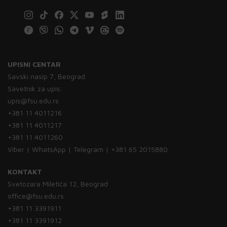
UPISNI CENTAR
Savski nasip 7, Beograd
Savetnik za upis:
upis@fsu.edu.rs
+381 11 4011216
+381 11 4011217
+381 11 4011260
Viber | WhatsApp | Telegram | +381 65 2015880
KONTAKT
Svetozara Miletića 12, Beograd
office@fsu.edu.rs
+381 11 3391911
+381 11 3391912