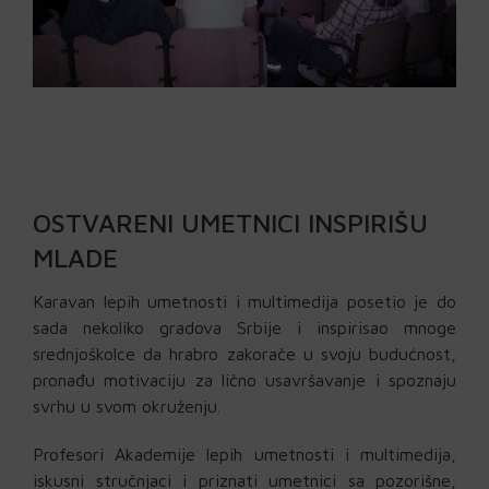
OSTVARENI UMETNICI INSPIRIŠU
MLADE
Karavan lepih umetnosti i multimedija posetio je do
sada nekoliko gradova Srbije i inspirisao mnoge
srednjoškolce da hrabro zakorače u svoju budućnost,
pronađu motivaciju za lično usavršavanje i spoznaju
svrhu u svom okruženju.
Profesori Akademije lepih umetnosti i multimedija,
iskusni stručnjaci i priznati umetnici sa pozorišne,