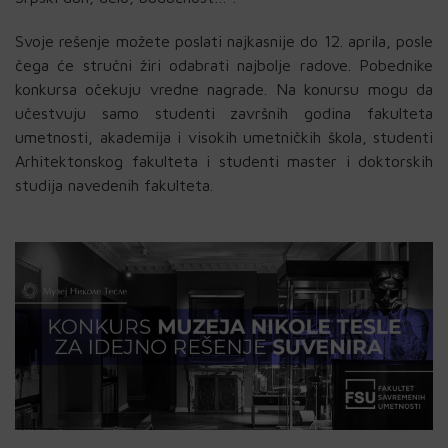
Svoje rešenje možete poslati najkasnije do 12. aprila, posle
čega će stručni žiri odabrati najbolje radove. Pobednike
konkursa očekuju vredne nagrade. Na konursu mogu da
učestvuju samo studenti završnih godina fakulteta
umetnosti, akademija i visokih umetničkih škola, studenti
Arhitektonskog fakulteta i studenti master i doktorskih
studija navedenih fakulteta.