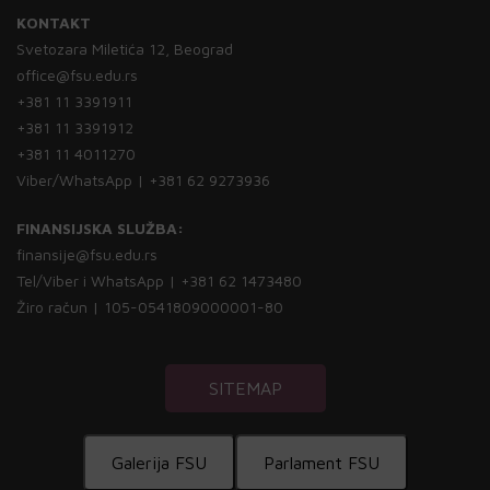
KONTAKT
Svetozara Miletića 12, Beograd
office@fsu.edu.rs
+381 11 3391911
+381 11 3391912
+381 11 4011270
Viber/WhatsApp | +381 62 9273936
FINANSIJSKA SLUŽBA:
finansije@fsu.edu.rs
Tel/Viber i WhatsApp | +381 62 1473480
Žiro račun | 105-0541809000001-80
SITEMAP
Galerija FSU
Parlament FSU