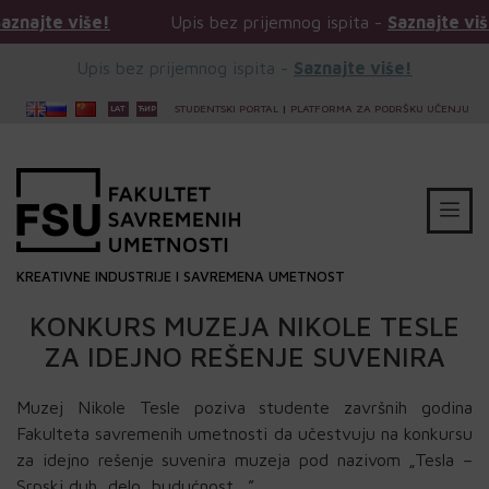
iše!
Upis bez prijemnog ispita -
Saznajte više!
Upis bez prijemnog ispita -
Saznajte više!
STUDENTSKI PORTAL
|
PLATFORMA ZA PODRŠKU UČENJU
KREATIVNE INDUSTRIJE I SAVREMENA UMETNOST
KONKURS MUZEJA NIKOLE TESLE
ZA IDEJNO REŠENJE SUVENIRA
Muzej Nikole Tesle poziva studente završnih godina
Fakulteta savremenih umetnosti da učestvuju na konkursu
za idejno rešenje suvenira muzeja pod nazivom „Tesla –
Srpski duh, delo, budućnost…”.