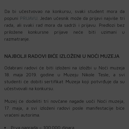
Da bi učestvovao na konkursu, svaki student mora da
popuni
PRIJAVU
. Jedan učesnik može da prijavi najviše tri
rada, ali svaki rad mora da sadrži i prijavu. Predlozi bez
priložene konkursne prijave neće biti uzimani u
razmatranje.
NAJBOLJI RADOVI BIĆE IZLOŽENI U NOĆI MUZEJA
Odabrani radovi će biti izloženi na izložbi u Noći muzeja
18. maja 2019. godine u Muzeju Nikole Tesle, a svi
studenti će dobiti sertifikat Muzeja koji potvrđuje da su
učestvovali na konkursu.
Muzej će dodeliti tri novčane nagade uoči Noći muzeja,
17. maja, a svi izloženi radovi posle manifestacije biće
vraćeni autorima.
Prva nagrada – 100.000 dinara