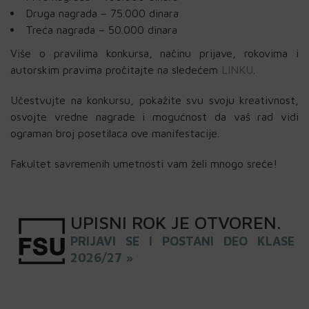
Druga nagrada – 75.000 dinara
Treća nagrada – 50.000 dinara
Više o pravilima konkursa, načinu prijave, rokovima i
autorskim pravima pročitajte na sledećem
LINKU
.
Učestvujte na konkursu, pokažite svu svoju kreativnost,
osvojte vredne nagrade i mogućnost da vaš rad vidi
ograman broj posetilaca ove manifestacije.
Fakultet savremenih umetnosti vam želi mnogo sreće!
UPISNI
ROK
JE OTVOREN
.
PRIJAVI SE I POSTANI DEO KLASE
2026/27 »