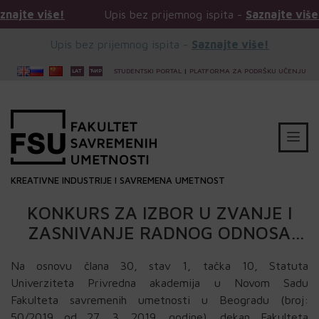
e!
Upis bez prijemnog ispita -
Saznajte više!
Up
Upis bez prijemnog ispita -
Saznajte više!
STUDENTSKI PORTAL
|
PLATFORMA ZA PODRŠKU UČENJU
KREATIVNE INDUSTRIJE I SAVREMENA UMETNOST
KONKURS ZA IZBOR U ZVANJE I
ZASNIVANJE RADNOG ODNOSA
NASTAVNIKA
Na osnovu člana 30, stav 1, tačka 10, Statuta
Univerziteta Privredna akademija u Novom Sadu
Fakulteta savremenih umetnosti u Beogradu (broj:
50/2019 od 27. 3. 2019. godine), dekan Fakulteta