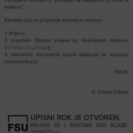
Konkurs”.
Кandidat koji se prijavljuje na konkurs podnosi:
prijavu;
popunjen Obrazac prijave po objavljenom konkursu
(
Obrazac 2 u prilogu
);
relevantne dokumente kojima dokazuje da ispunjava
uslove konkursa.
Dekan,
pro
dr Dragan Ćalović
UPISNI
ROK
JE OTVOREN
.
PRIJAVI SE I POSTANI DEO KLASE
2026/27 »