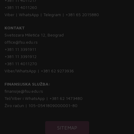
+381 11 4011217
+381 11 4011260
Viber | WhatsApp | Telegram | +381 65 2015880
KONTAKT
Svetozara Miletića 12, Beograd
office@fsu.edu.rs
+381 11 3391911
+381 11 3391912
+381 11 4011270
Viber/WhatsApp | +381 62 9273936
FINANSIJSKA SLUŽBA:
finansije@fsu.edu.rs
Tel/Viber i WhatsApp | +381 62 1473480
Žiro račun | 105-0541809000001-80
SITEMAP