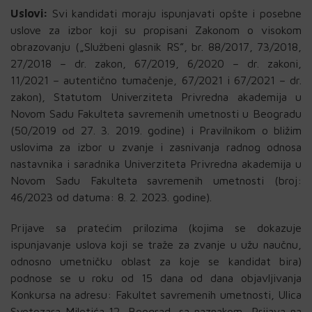
Uslovi:
Svi kandidati moraju ispunjavati opšte i posebne
uslove za izbor koji su propisani Zakonom o visokom
obrazovanju („Službeni glasnik RS”, br. 88/2017, 73/2018,
27/2018 – dr. zakon, 67/2019, 6/2020 – dr. zakoni,
11/2021 – autentično tumačenje, 67/2021 i 67/2021 – dr.
zakon), Statutom Univerziteta Privredna akademija u
Novom Sadu Fakulteta savremenih umetnosti u Beogradu
(50/2019 od 27. 3. 2019. godine) i Pravilnikom o bližim
uslovima za izbor u zvanje i zasnivanja radnog odnosa
nastavnika i saradnika Univerziteta Privredna akademija u
Novom Sadu Fakulteta savremenih umetnosti (broj:
46/2023 od datuma: 8. 2. 2023. godine).
Prijave sa pratećim prilozima (kojima se dokazuje
ispunjavanje uslova koji se traže za zvanje u užu naučnu,
odnosno umetničku oblast za koje se kandidat bira)
podnose se u roku od 15 dana od dana objavljivanja
Konkursa na adresu: Fakultet savremenih umetnosti, Ulica
Svetozara Miletića 12, Beograd, sa naznakom „Prijava na