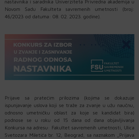
nastavnika i saradnika Univerziteta Privredna akademija u
Novom Sadu Fakulteta savremenih umetnosti (broj:
46/2023 od datuma: 08. 02. 2023. godine).
Prijave sa pratećim prilozima (kojima se dokazuje
ispunjavanje uslova koji se traže za zvanje u užu naučnu,
odnosno umetničku oblast za koje se kandidat bira)
podnose se u roku od 15 dana od dana objavljivanja
Konkursa na adresu: Fakultet savremenih umetnosti, Ulica
Svetozara Miletića br. 12, Beograd, sa naznakom „Prijava