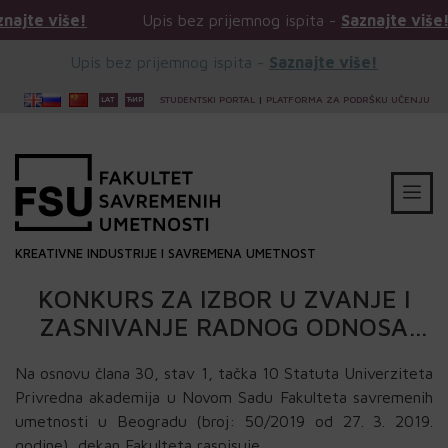
!
Upis bez prijemnog ispita -
Saznajte više!
Upi
Upis bez prijemnog ispita -
Saznajte više!
STUDENTSKI PORTAL
|
PLATFORMA ZA PODRŠKU UČENJU
KREATIVNE INDUSTRIJE I SAVREMENA UMETNOST
KONKURS ZA IZBOR U ZVANJE I
ZASNIVANJE RADNOG ODNOSA
NASTAVNIKA
Na osnovu člana 30, stav 1, tačka 10 Statuta Univerziteta
Privredna akademija u Novom Sadu Fakulteta savremenih
umetnosti u Beogradu (broj: 50/2019 od 27. 3. 2019.
godine), dekan Fakulteta raspisuj
e