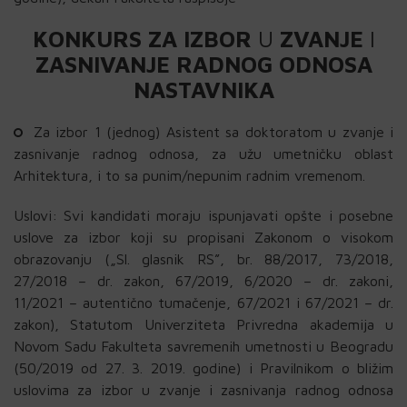
KONKURS
ZA
IZBOR
U
ZVANJE
I
ZASNIVANJE
RADNOG
ODNOSA
NASTAVNIKA
Za
izbor
1
(
jednog
)
Asistent
sa
doktoratom
u
zvanje
i
zasnivanje
radnog
odnosa
,
za
užu
umetničku
oblast
Arhitektura
,
i
to
sa
punim
/
nepunim
radnim
vremenom
.
Uslovi: Svi kandidati moraju ispunjavati opšte i posebne
uslove za izbor koji su propisani Zakonom o visokom
obrazovanju („Sl. glasnik RS”, br. 88/2017, 73/2018,
27/2018 – dr. zakon, 67/2019, 6/2020 – dr. zakoni,
11/2021 – autentično tumačenje, 67/2021 i 67/2021 – dr.
zakon), Statutom Univerziteta Privredna akademija u
Novom Sadu Fakulteta savremenih umetnosti u Beogradu
(50/2019 od 27. 3. 2019. godine) i Pravilnikom o bližim
uslovima za izbor u zvanje i zasnivanja radnog odnosa