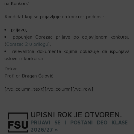
na Konkurs”.
Кandidat koji se prijavljuje na konkurs podnosi:
prijavu,
popunjen Obrazac prijave po objavljenom konkursu
(
Obrazac 2 u prilogu
),
relevantna dokumenta kojima dokazuje da ispunjava
uslove iz konkursa.
Dekan
Prof. dr Dragan Ćalović
[/vc_column_text][/vc_column][/vc_row]
UPISNI
ROK
JE OTVOREN
.
PRIJAVI SE I POSTANI DEO KLASE
2026/27 »