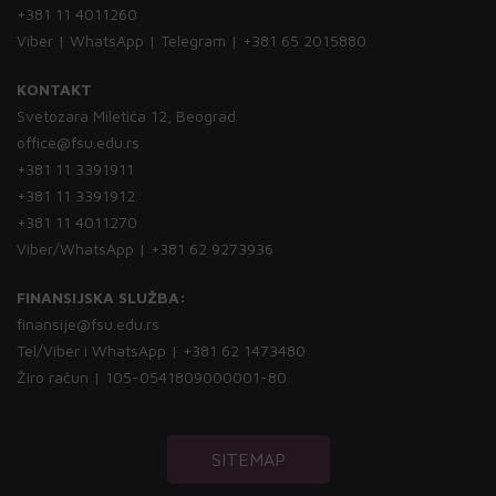
+381 11 4011260
Viber | WhatsApp | Telegram | +381 65 2015880
KONTAKT
Svetozara Miletića 12, Beograd
office@fsu.edu.rs
+381 11 3391911
+381 11 3391912
+381 11 4011270
Viber/WhatsApp | +381 62 9273936
FINANSIJSKA SLUŽBA:
finansije@fsu.edu.rs
Tel/Viber i WhatsApp | +381 62 1473480
Žiro račun | 105-0541809000001-80
SITEMAP