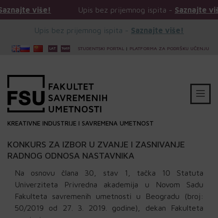
iše!
Upis bez prijemnog ispita -
Saznajte više!
Upis bez prijemnog ispita -
Saznajte više!
STUDENTSKI PORTAL
|
PLATFORMA ZA PODRŠKU UČENJU
KREATIVNE INDUSTRIJE I SAVREMENA UMETNOST
KONKURS ZA IZBOR U ZVANJE I ZASNIVANJE
RADNOG ODNOSA NASTAVNIKA
Na osnovu člana 30, stav 1, tačka 10 Statuta
Univerziteta Privredna akademija u Novom Sadu
Fakulteta savremenih umetnosti u Beogradu (broj:
50/2019 od 27. 3. 2019. godine), dekan Fakulteta