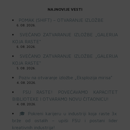
NAJNOVIJE VESTI
POMAK (SHIFT) – OTVARANJE IZLOŽBE
6. 08. 2026.
SVEČANO ZATVARANJE IZLOŽBE „GALERIJA
KOJA RASTE“
6. 08. 2026.
SVEČANO ZATVARANJE IZLOŽBE „GALERIJA
KOJA RASTE“
5. 08. 2026.
Poziv na otvaranje izložbe „Eksplozija mirisa”
4. 08. 2026.
FSU RASTE! POVEĆAVAMO KAPACITET
BIBLIOTEKE I OTVARAMO NOVU ČITAONICU!
4. 08. 2026.
🎓 Pokreni karijeru u industriji koja raste 3x
brže od ostalih – upiši FSU i postani lider
kreativnih industrija!