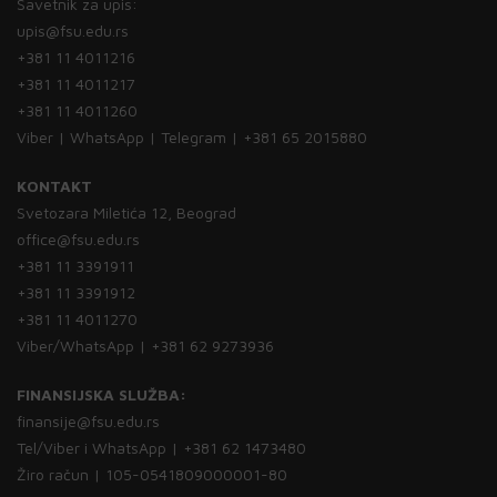
Savetnik za upis:
upis@fsu.edu.rs
+381 11 4011216
+381 11 4011217
+381 11 4011260
Viber | WhatsApp | Telegram | +381 65 2015880
KONTAKT
Svetozara Miletića 12, Beograd
office@fsu.edu.rs
+381 11 3391911
+381 11 3391912
+381 11 4011270
Viber/WhatsApp | +381 62 9273936
FINANSIJSKA SLUŽBA:
finansije@fsu.edu.rs
Tel/Viber i WhatsApp | +381 62 1473480
Žiro račun | 105-0541809000001-80