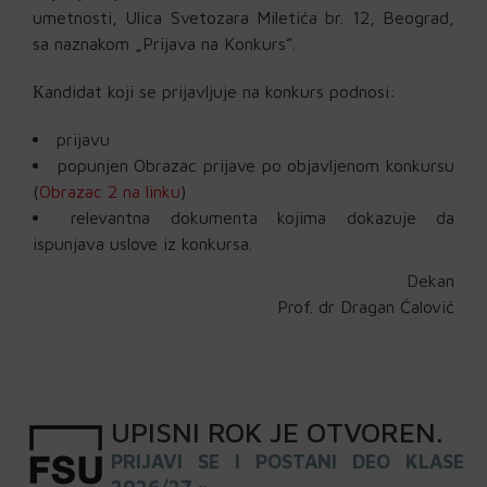
umetnosti, Ulica Svetozara Miletića br. 12, Beograd,
sa naznakom „Prijava na Konkurs”.
Кandidat koji se prijavljuje na konkurs podnosi:
prijavu
popunjen Obrazac prijave po objavljenom konkursu
(
Obrazac 2 na linku
)
relevantna dokumenta kojima dokazuje da
ispunjava uslove iz konkursa.
Dekan
Prof. dr Dragan Ćalović
UPISNI
ROK
JE OTVOREN
.
PRIJAVI SE I POSTANI DEO KLASE