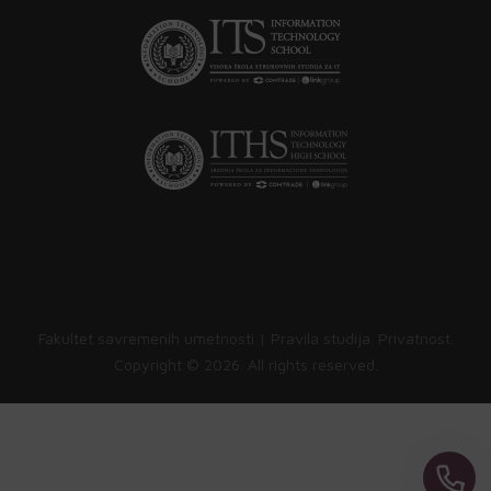
Fakultet savremenih umetnosti |
Pravila studija
.
Privatnost
.
Copyright ©
2026. All rights reserved.