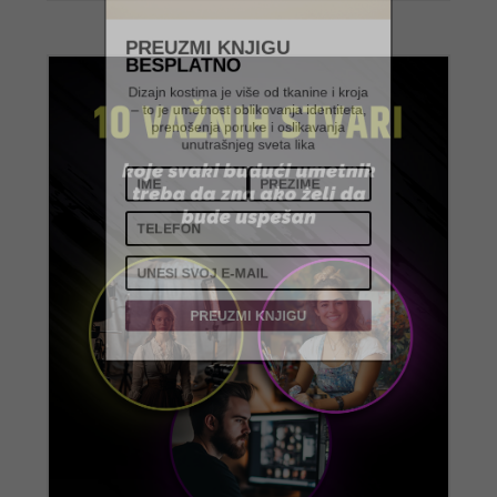
PREUZMI KNJIGU
BESPLATNO
Dizajn kostima je više od tkanine i kroja
– to je umetnost oblikovanja identiteta,
prenošenja poruke i oslikavanja
unutrašnjeg sveta lika
PREUZMI KNJIGU