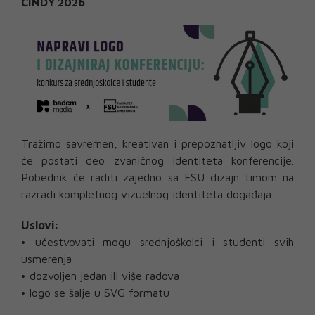
CINDY 2026
.
Tražimo savremen, kreativan i prepoznatljiv logo koji
će postati deo zvaničnog identiteta konferencije.
Pobednik će raditi zajedno sa FSU dizajn timom na
razradi kompletnog vizuelnog identiteta događaja.
Uslovi:
• učestvovati mogu srednjoškolci i studenti svih
usmerenja
• dozvoljen jedan ili više radova
• logo se šalje u SVG formatu