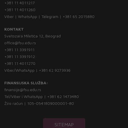
+381 11 4011217
+381 11 4011260
Viber | WhatsApp | Telegram | +381 65 2015880
KONTAKT
Svetozara Miletića 12, Beograd
office@fsu.edu.rs
+381 11 3391911
+381 11 3391912
+381 11 4011270
Viber/WhatsApp | +381 62 9273936
FINANSIJSKA SLUŽBA:
finansije@fsu.edu.rs
Tel/Viber i WhatsApp | +381 62 1473480
Žiro račun | 105-0541809000001-80
SITEMAP