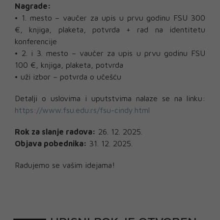
Nagrade:
• 1. mesto – vaučer za upis u prvu godinu FSU 300
€, knjiga, plaketa, potvrda + rad na identitetu
konferencije
• 2. i 3. mesto – vaučer za upis u prvu godinu FSU
100 €, knjiga, plaketa, potvrda
• uži izbor – potvrda o učešću
Detalji o uslovima i uputstvima nalaze se na linku:
https://www.fsu.edu.rs/fsu-cindy.html
Rok za slanje radova:
26. 12. 2025.
Objava pobednika:
31. 12. 2025.
Radujemo se vašim idejama!