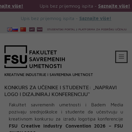
!
Upis bez prijemnog ispita -
Saznajte više!
Upi
Upis bez prijemnog ispita -
Saznajte više!
STUDENTSKI PORTAL
|
PLATFORMA ZA PODRŠKU UČENJU
KREATIVNE INDUSTRIJE I SAVREMENA UMETNOST
KONKURS ZA UČENIKE I STUDENTE: „NAPRAVI
LOGO I DIZAJNIRAJ KONFERENCIJU“
Fakultet savremenih umetnosti i Badem Media
pozivaju srednjoškolce i studente da učestvuju u
kreativnom konkursu za izradu logotipa konferencije
FSU Creative Industry Convention 2026 – FSU