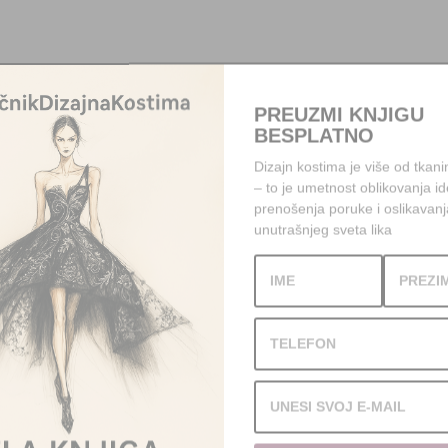
PREUZMI KNJIGU
BESPLATNO
Dizajn kostima je više od tkanin
– to je umetnost oblikovanja id
prenošenja poruke i oslikavanj
unutrašnjeg sveta lika