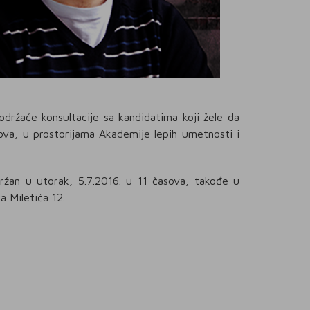
održaće konsultacije sa kandidatima koji žele da
ova, u prostorijama Akademije lepih umetnosti i
ržan u utorak, 5.7.2016. u 11 časova, takođe u
a Miletića 12.