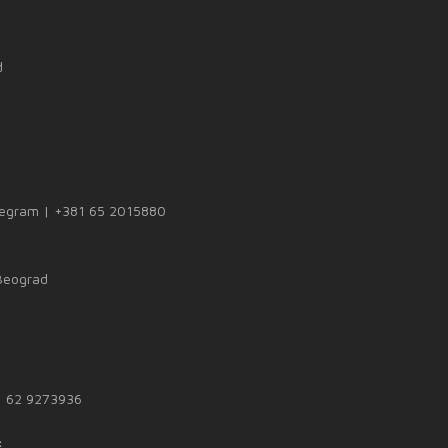
d
legram | +381 65 2015880
 Beograd
1 62 9273936
: