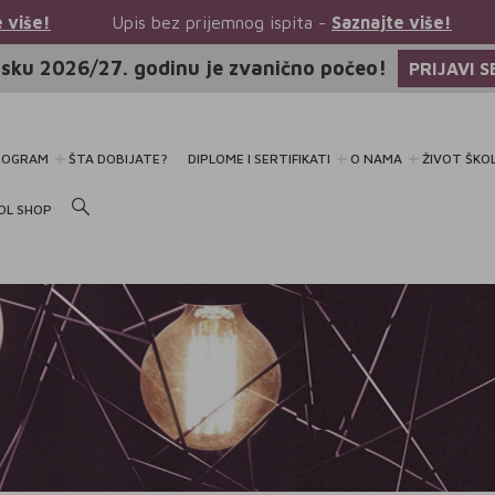
ez prijemnog ispita -
Saznajte više!
Upis bez prijemno
sku 2026/27. godinu je zvanično počeo!
PRIJAVI S
ROGRAM
ŠTA DOBIJATE?
DIPLOME I SERTIFIKATI
O NAMA
ŽIVOT ŠKO
OL SHOP