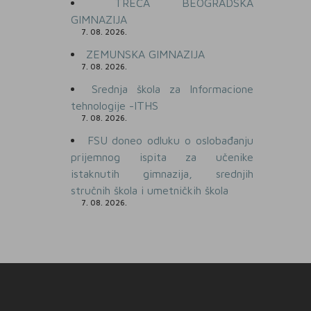
TREĆA BEOGRADSKA
GIMNAZIJA
7. 08. 2026.
ZEMUNSKA GIMNAZIJA
7. 08. 2026.
Srednja škola za Informacione
tehnologije -ITHS
7. 08. 2026.
FSU doneo odluku o oslobađanju
prijemnog ispita za učenike
istaknutih gimnazija, srednjih
stručnih škola i umetničkih škola
7. 08. 2026.