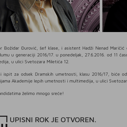
r Božidar Đurović, šef klase, i asistent Hadži Nenad Maričić 
lumu u generaciji 2016/17. u ponedeljak, 27.6.2016. od 11 čas
dija, u ulici Svetozara Miletića 12.
i ispit za odsek Dramskih umetnosti, klasu 2016/17, biće od
ijama Akademije lepih umetnosti i multimedija, u ulici Svetozar
andidatima želimo mnogo sreće!
UPISNI
ROK
JE OTVOREN
.