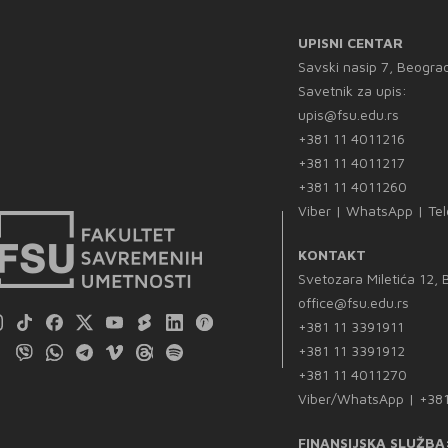
UPISNI CENTAR
Savski nasip 7, Beogra
Savetnik za upis:
upis@fsu.edu.rs
+381 11 4011216
+381 11 4011217
+381 11 4011260
Viber | WhatsApp | Te
KONTAKT
Svetozara Miletića 12,
office@fsu.edu.rs
+381 11 3391911
+381 11 3391912
+381 11 4011270
Viber/WhatsApp | +38
FINANSIJSKA SLUŽBA