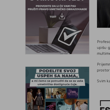
Profeso
upišu g
multime
Prijemn
prostor
Svim k