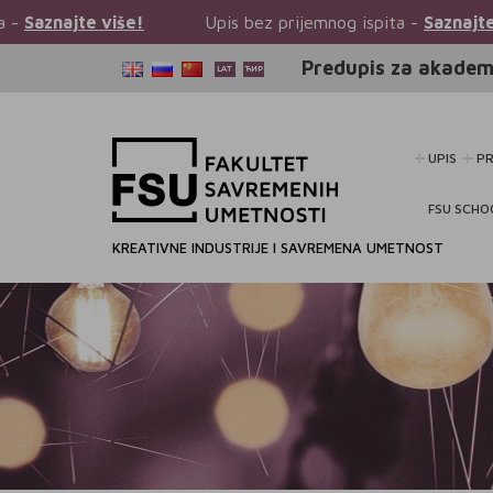
Upis bez prijemnog ispita -
Saznajte više!
Upis b
Predupis za akadem
UPIS
P
FSU SCHO
KREATIVNE INDUSTRIJE I SAVREMENA UMETNOST