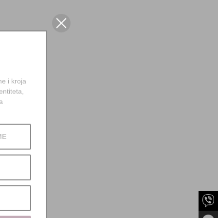
e i kroja
entiteta,
a