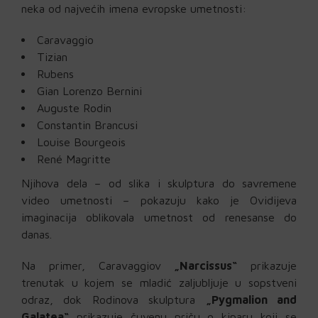
neka od najvećih imena evropske umetnosti:
Caravaggio
Tizian
Rubens
Gian Lorenzo Bernini
Auguste Rodin
Constantin Brancusi
Louise Bourgeois
René Magritte
Njihova dela – od slika i skulptura do savremene
video umetnosti – pokazuju kako je Ovidijeva
imaginacija oblikovala umetnost od renesanse do
danas.
Na primer, Caravaggiov
„Narcissus“
prikazuje
trenutak u kojem se mladić zaljubljuje u sopstveni
odraz, dok Rodinova skulptura
„Pygmalion and
Galatea“
prikazuje čuvenu priču o kiparu koji se