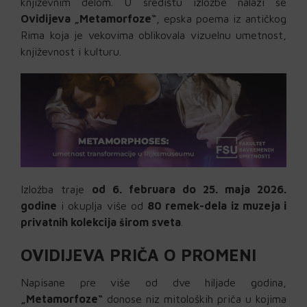
književnim delom. U središtu izložbe nalazi se
Ovidijeva „Metamorfoze“
, epska poema iz antičkog
Rima koja je vekovima oblikovala vizuelnu umetnost,
književnost i kulturu.
Izložba traje
od 6. februara do 25. maja 2026.
godine
i okuplja više od
80 remek-dela iz muzeja i
privatnih kolekcija širom sveta
.
OVIDIJEVA PRIČA O PROMENI
Napisane pre više od dve hiljade godina,
„Metamorfoze“
donose niz mitoloških priča u kojima