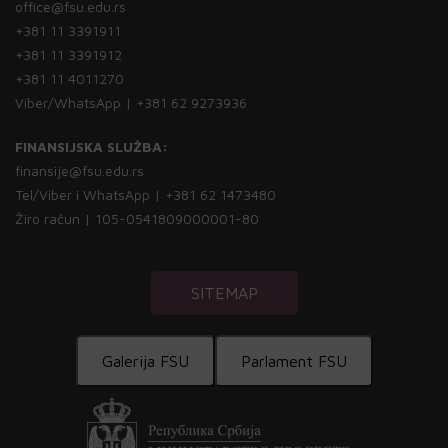
office@fsu.edu.rs
+381 11 3391911
+381 11 3391912
+381 11 4011270
Viber/WhatsApp | +381 62 9273936
FINANSIJSKA SLUŽBA:
finansije@fsu.edu.rs
Tel/Viber i WhatsApp | +381 62 1473480
Žiro račun | 105-0541809000001-80
SITEMAP
Galerija FSU
Parlament FSU