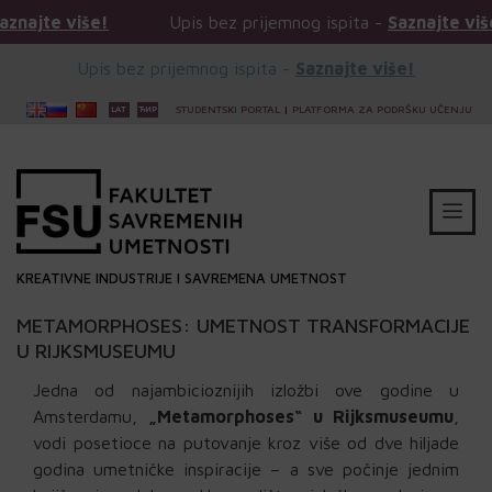
Upis bez prijemnog ispita -
Saznajte više!
Upis
Upis bez prijemnog ispita -
Saznajte više!
STUDENTSKI PORTAL
|
PLATFORMA ZA PODRŠKU UČENJU
KREATIVNE INDUSTRIJE I SAVREMENA UMETNOST
METAMORPHOSES: UMETNOST TRANSFORMACIJE
U RIJKSMUSEUMU
Jedna od najambicioznijih izložbi ove godine u
Amsterdamu,
„Metamorphoses“ u Rijksmuseumu
,
vodi posetioce na putovanje kroz više od dve hiljade
godina umetničke inspiracije – a sve počinje jednim