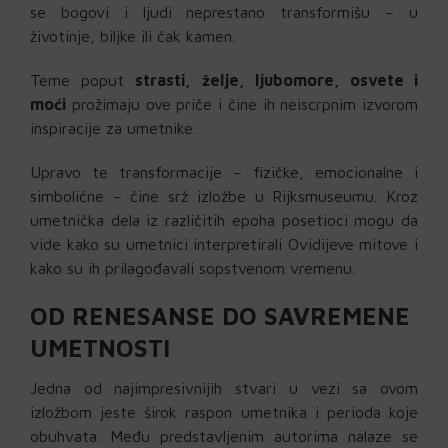
se bogovi i ljudi neprestano transformišu – u
životinje, biljke ili čak kamen.
Teme poput
strasti, želje, ljubomore, osvete i
moći
prožimaju ove priče i čine ih neiscrpnim izvorom
inspiracije za umetnike.
Upravo te transformacije – fizičke, emocionalne i
simbolične – čine srž izložbe u Rijksmuseumu. Kroz
umetnička dela iz različitih epoha posetioci mogu da
vide kako su umetnici interpretirali Ovidijeve mitove i
kako su ih prilagođavali sopstvenom vremenu.
OD RENESANSE DO SAVREMENE
UMETNOSTI
Jedna od najimpresivnijih stvari u vezi sa ovom
izložbom jeste širok raspon umetnika i perioda koje
obuhvata. Među predstavljenim autorima nalaze se