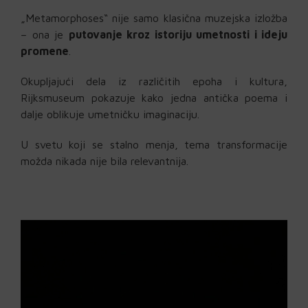
„Metamorphoses“ nije samo klasična muzejska izložba
– ona je
putovanje kroz istoriju umetnosti i ideju
promene
.
Okupljajući dela iz različitih epoha i kultura,
Rijksmuseum pokazuje kako jedna antička poema i
dalje oblikuje umetničku imaginaciju.
U svetu koji se stalno menja, tema transformacije
možda nikada nije bila relevantnija.