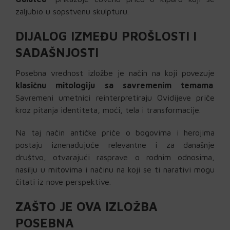
zaljubio u sopstvenu skulpturu.
DIJALOG IZMEĐU PROŠLOSTI I
SADAŠNJOSTI
Posebna vrednost izložbe je način na koji povezuje
klasičnu mitologiju sa savremenim temama
.
Savremeni umetnici reinterpretiraju Ovidijeve priče
kroz pitanja identiteta, moći, tela i transformacije.
Na taj način antičke priče o bogovima i herojima
postaju iznenađujuće relevantne i za današnje
društvo, otvarajući rasprave o rodnim odnosima,
nasilju u mitovima i načinu na koji se ti narativi mogu
čitati iz nove perspektive.
ZAŠTO JE OVA IZLOŽBA
POSEBNA