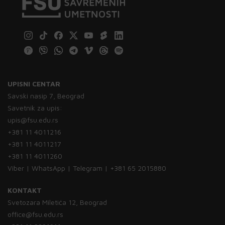
UPISNI CENTAR
Savski nasip 7, Beograd
Savetnik za upis:
upis@fsu.edu.rs
+381 11 4011216
+381 11 4011217
+381 11 4011260
Viber | WhatsApp | Telegram | +381 65 2015880
KONTAKT
Svetozara Miletića 12, Beograd
office@fsu.edu.rs