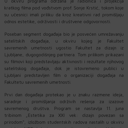
U okviru programa održana je radionica i projekcija
kratkog filma pod vođstvom prof. Sonje Krstić, tokom koje
su učesnici imali priliku da kroz kreativni rad promišljaju
odnos estetike, održivosti i društvene odgovornosti.
Poseban segment događaja bio je posvećen umrežavanju
satelitskih događaja, u okviru kojeg je Fakultet
savremenih umetnosti ugostio Fakultet za dizajn iz
Ljubljane, dugogodišnjeg partnera. Tom prilikom prikazani
su filmovi koji predstavljaju aktivnosti i rezultate njihovog
satelitskog događaja, dok je istovremeno publici u
Ljubljani predstavljen film o organizaciji događaja na
Fakultetu savremenih umetnosti.
Prvi dan događaja protekao je u znaku razmene ideja,
saradnje i promišljanja održivih rešenja za izazove
savremenog društva. Program se nastavlja 11. juna
tribinom „Estetika za XXI vek: dizajn povezan sa
prirodom“, izložbom studentskih radova nastalih u okviru