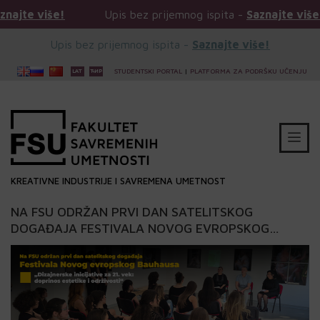
e!
Upis bez prijemnog ispita -
Saznajte više!
Up
Upis bez prijemnog ispita -
Saznajte više!
STUDENTSKI PORTAL
|
PLATFORMA ZA PODRŠKU UČENJU
KREATIVNE INDUSTRIJE I SAVREMENA UMETNOST
NA FSU ODRŽAN PRVI DAN SATELITSKOG
DOGAĐAJA FESTIVALA NOVOG EVROPSKOG
BAUHAUSA „DIZAJNERSKE INICIJATIVE ZA 21. VEK:
DOPRINOS ESTETIKE I ODRŽIVOSTI“