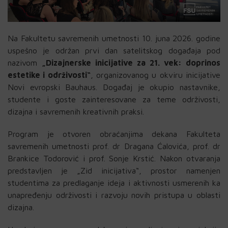
Na Fakultetu savremenih umetnosti 10. juna 2026. godine
uspešno je održan prvi dan satelitskog događaja pod
nazivom
„Dizajnerske inicijative za 21. vek: doprinos
estetike i održivosti“
, organizovanog u okviru inicijative
Novi evropski Bauhaus. Događaj je okupio nastavnike,
studente i goste zainteresovane za teme održivosti,
dizajna i savremenih kreativnih praksi.
Program je otvoren obraćanjima dekana Fakulteta
savremenih umetnosti prof. dr Dragana Ćalovića, prof. dr
Brankice Todorović i prof. Sonje Krstić. Nakon otvaranja
predstavljen je „Zid inicijativa“, prostor namenjen
studentima za predlaganje ideja i aktivnosti usmerenih ka
unapređenju održivosti i razvoju novih pristupa u oblasti
dizajna.