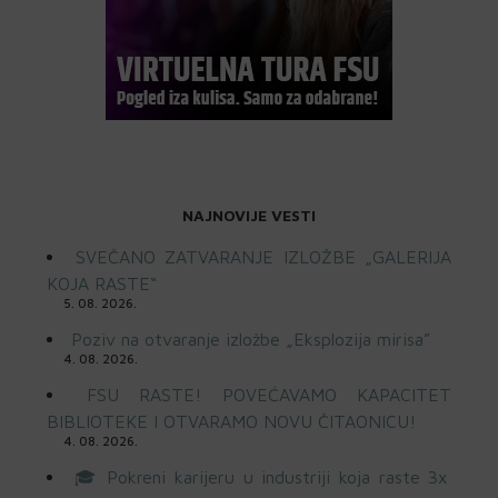
NAJNOVIJE VESTI
SVEČANO ZATVARANJE IZLOŽBE „GALERIJA
KOJA RASTE“
5. 08. 2026.
Poziv na otvaranje izložbe „Eksplozija mirisa”
4. 08. 2026.
FSU RASTE! POVEĆAVAMO KAPACITET
BIBLIOTEKE I OTVARAMO NOVU ČITAONICU!
4. 08. 2026.
🎓 Pokreni karijeru u industriji koja raste 3x