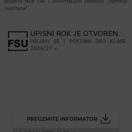
projekta NEB Lab i prezentacijom radionice „Uplitanje
rasplitanja“.
UPISNI
ROK
JE OTVOREN
.
PRIJAVI SE I POSTANI DEO KLASE
2026/27 »