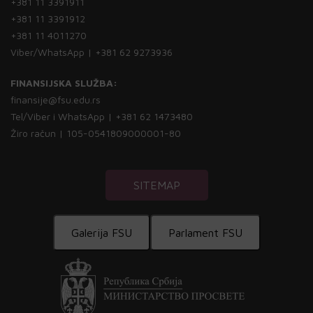
+381 11 3391911
+381 11 3391912
+381 11 4011270
Viber/WhatsApp | +381 62 9273936
FINANSIJSKA SLUŽBA:
finansije@fsu.edu.rs
Tel/Viber i WhatsApp | +381 62 1473480
Žiro račun | 105-0541809000001-80
SITEMAP
Galerija FSU
Parlament FSU