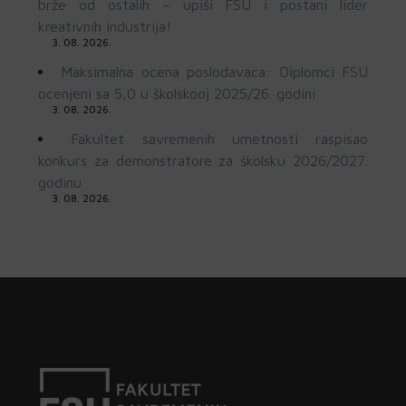
brže od ostalih – upiši FSU i postani lider
kreativnih industrija!
3. 08. 2026.
Maksimalna ocena poslodavaca: Diplomci FSU
ocenjeni sa 5,0 u školskooj 2025/26. godini
3. 08. 2026.
Fakultet savremenih umetnosti raspisao
konkurs za demonstratore za školsku 2026/2027.
godinu
3. 08. 2026.